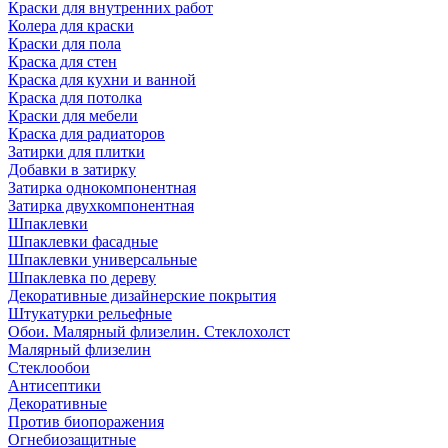
Краски для внутренних работ
Колера для краски
Краски для пола
Краска для стен
Краска для кухни и ванной
Краска для потолка
Краски для мебели
Краска для радиаторов
Затирки для плитки
Добавки в затирку
Затирка однокомпонентная
Затирка двухкомпонентная
Шпаклевки
Шпаклевки фасадные
Шпаклевки универсальные
Шпаклевка по дереву
Декоративные дизайнерские покрытия
Штукатурки рельефные
Обои. Малярный флизелин. Стеклохолст
Малярный флизелин
Стеклообои
Антисептики
Декоративные
Против биопоражения
Огнебиозащитные