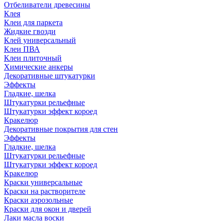
Отбеливатели древесины
Клея
Клеи для паркета
Жидкие гвозди
Клей универсальный
Клеи ПВА
Клеи плиточный
Химические анкеры
Декоративные штукатурки
Эффекты
Гладкие, шелка
Штукатурки рельефные
Штукатурки эффект короед
Кракелюр
Декоративные покрытия для стен
Эффекты
Гладкие, шелка
Штукатурки рельефные
Штукатурки эффект короед
Кракелюр
Краски универсальные
Краски на растворителе
Краски аэрозольные
Краски для окон и дверей
Лаки масла воски