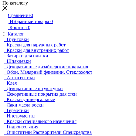
По каталогу
Сравнение
0
Избранные товары
0
Корзина
0
Каталог
Грунтовки
Краски для наружных работ
Краски для внутренних работ
Затирки для плитки
Шпаклевки
Декоративные дизайнерские покрытия
Обои. Малярный флизелин. Стеклохолст
Антисептики
Клея
Декоративные штукатурки
Декоративные покрытия для стен
Краски универсальные
Лаки масла воски
Герметики
Инструменты
Краски специального назначения
Гидроизоляция
Очистители Растворители Спецсредства