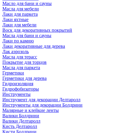
Масло для бани и сауны
Масла для мебели
Лаки для паркета
Лаки яхтные
Лаки для мебели
Воск для декоративных покрытий
Масла для бани и сауны
Лаки по камню
Лаки декоративные для дерева
Лак аэрозоль
Масла для терасс
Покрытие для торцов
Масла для паркета
Герметики
Герметики для дерева
Гидроизоляция
Гидрофобизаторы
Инструменты
Инструмент для декорации Делтаролл
Инструменты для декорации Болдрини
Малярные и клейкие ленты
Валики Болдрини
Валики Делтаролл
Кисть Делтаролл
Кисти Болдрини