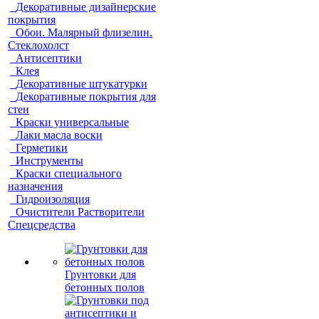
Декоративные дизайнерские
покрытия
Обои. Малярный флизелин.
Стеклохолст
Антисептики
Клея
Декоративные штукатурки
Декоративные покрытия для
стен
Краски универсальные
Лаки масла воски
Герметики
Инструменты
Краски специального
назначения
Гидроизоляция
Очистители Растворители
Спецсредства
Грунтовки для
бетонных полов