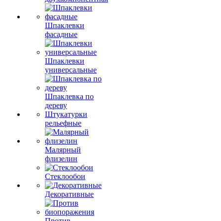
Шпаклевки
фасадные
Шпаклевки
универсальные
Шпаклевка по
дереву
Штукатурки
рельефные
Малярный
флизелин
Стеклообои
Декоративные
Против