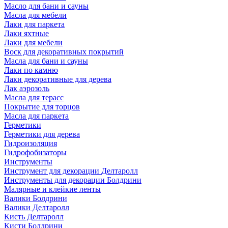
Масло для бани и сауны
Масла для мебели
Лаки для паркета
Лаки яхтные
Лаки для мебели
Воск для декоративных покрытий
Масла для бани и сауны
Лаки по камню
Лаки декоративные для дерева
Лак аэрозоль
Масла для терасс
Покрытие для торцов
Масла для паркета
Герметики
Герметики для дерева
Гидроизоляция
Гидрофобизаторы
Инструменты
Инструмент для декорации Делтаролл
Инструменты для декорации Болдрини
Малярные и клейкие ленты
Валики Болдрини
Валики Делтаролл
Кисть Делтаролл
Кисти Болдрини