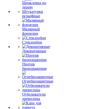
Шпаклевка по
дереву
Штукатурки
рельефные
Малярный
флизелин
Стеклообои
Декоративные
Против
биопоражения
Огнебиозащитные
Отбеливатели
древесины