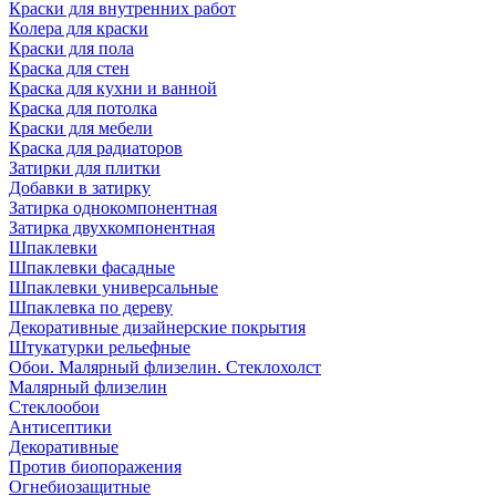
Краски для внутренних работ
Колера для краски
Краски для пола
Краска для стен
Краска для кухни и ванной
Краска для потолка
Краски для мебели
Краска для радиаторов
Затирки для плитки
Добавки в затирку
Затирка однокомпонентная
Затирка двухкомпонентная
Шпаклевки
Шпаклевки фасадные
Шпаклевки универсальные
Шпаклевка по дереву
Декоративные дизайнерские покрытия
Штукатурки рельефные
Обои. Малярный флизелин. Стеклохолст
Малярный флизелин
Стеклообои
Антисептики
Декоративные
Против биопоражения
Огнебиозащитные