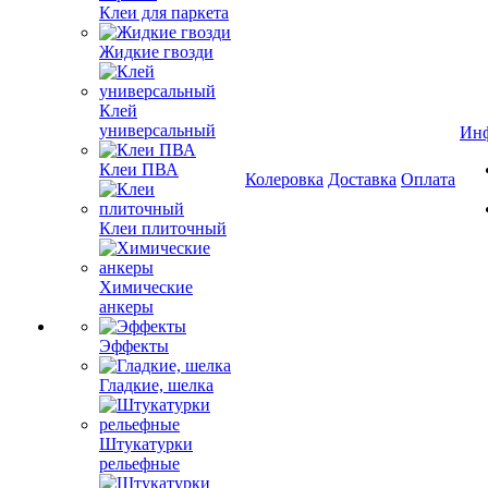
Клеи для паркета
Жидкие гвозди
Клей
универсальный
Ин
Клеи ПВА
Колеровка
Доставка
Оплата
Клеи плиточный
Химические
анкеры
Эффекты
Гладкие, шелка
Штукатурки
рельефные