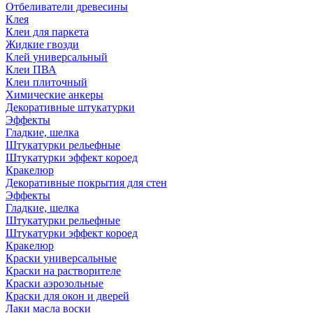
Отбеливатели древесины
Клея
Клеи для паркета
Жидкие гвозди
Клей универсальный
Клеи ПВА
Клеи плиточный
Химические анкеры
Декоративные штукатурки
Эффекты
Гладкие, шелка
Штукатурки рельефные
Штукатурки эффект короед
Кракелюр
Декоративные покрытия для стен
Эффекты
Гладкие, шелка
Штукатурки рельефные
Штукатурки эффект короед
Кракелюр
Краски универсальные
Краски на растворителе
Краски аэрозольные
Краски для окон и дверей
Лаки масла воски