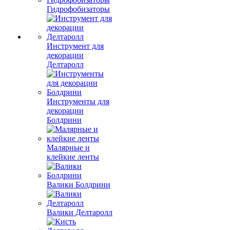
Гидрофобизаторы
Инструмент для
декорации
Делтаролл
Инструменты для
декорации
Болдрини
Малярные и
клейкие ленты
Валики Болдрини
Валики Делтаролл