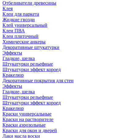
Отбеливатели древесины
Клея
Клеи для паркета
Жидкие гвозди
Клей универсальный
Клеи ПВА
Клеи плиточный
Химические анкеры
Декоративные штукатурки
Эффекты
Гладкие, шелка
Штукатурки рельефные
Штукатурки эффект короед
Кракелюр
Декоративные покрытия для стен
Эффекты
Гладкие, шелка
Штукатурки рельефные
Штукатурки эффект короед
Кракелюр
Краски универсальные
Краски на растворителе
Краски аэрозольные
Краски для окон и дверей
Лаки масла воски