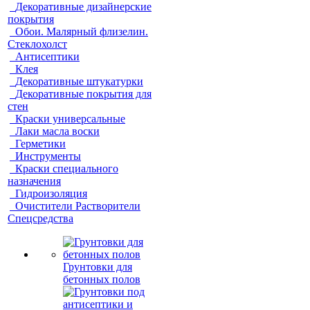
Декоративные дизайнерские
покрытия
Обои. Малярный флизелин.
Стеклохолст
Антисептики
Клея
Декоративные штукатурки
Декоративные покрытия для
стен
Краски универсальные
Лаки масла воски
Герметики
Инструменты
Краски специального
назначения
Гидроизоляция
Очистители Растворители
Спецсредства
Грунтовки для
бетонных полов