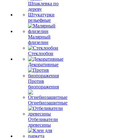
Шпаклевка по
дереву
Штукатурки
рельефные
Малярный
флизелин
Стеклообои
Декоративные
Против
биопоражения
Огнебиозащитные
Отбеливатели
древесины