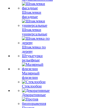
Шпаклевки
фасадные
Шпаклевки
универсальные
Шпаклевка по
дереву
Штукатурки
рельефные
Малярный
флизелин
Стеклообои
Декоративные
Против