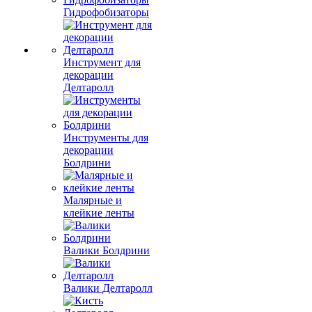
Гидрофобизаторы
Инструмент для
декорации
Делтаролл
Инструменты для
декорации
Болдрини
Малярные и
клейкие ленты
Валики Болдрини
Валики Делтаролл