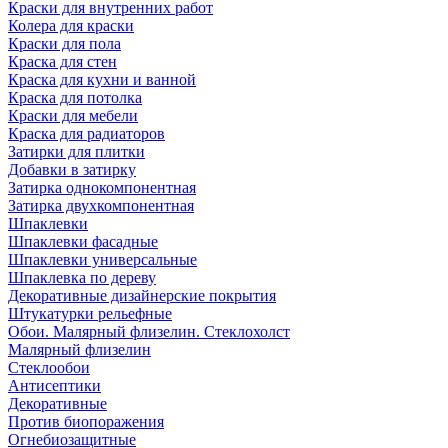
Краски для внутренних работ
Колера для краски
Краски для пола
Краска для стен
Краска для кухни и ванной
Краска для потолка
Краски для мебели
Краска для радиаторов
Затирки для плитки
Добавки в затирку
Затирка однокомпонентная
Затирка двухкомпонентная
Шпаклевки
Шпаклевки фасадные
Шпаклевки универсальные
Шпаклевка по дереву
Декоративные дизайнерские покрытия
Штукатурки рельефные
Обои. Малярный флизелин. Стеклохолст
Малярный флизелин
Стеклообои
Антисептики
Декоративные
Против биопоражения
Огнебиозащитные