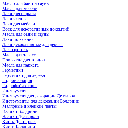
Масло для бани и сауны
Масла для мебели
Лаки для паркета
Лаки яхтные
Лаки для мебели
Воск для декоративных покрытий
Масла для бани и сауны
Лаки по камню
Лаки декоративные для дерева
Лак аэрозоль
Масла для терасс
Покрытие для торцов
Масла для паркета
Герметики
Герметики для дерева
Гидроизоляция
Гидрофобизаторы
Инструменты
Инструмент для декорации Делтаролл
Инструменты для декорации Болдрини
Малярные и клейкие ленты
Валики Болдрини
Валики Делтаролл
Кисть Делтаролл
Кисти Болдрини