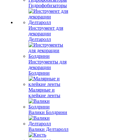
Гидрофобизаторы
Инструмент для
декорации
Делтаролл
Инструменты для
декорации
Болдрини
Малярные и
клейкие ленты
Валики Болдрини
Валики Делтаролл