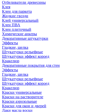
Отбеливатели древесины
Клея
Клеи для паркета
Жидкие гвозди
Клей универсальный
Клеи ПВА
Клеи плиточный
Химические анкеры
Декоративные штукатурки
Эффекты
Гладкие, шелка
Штукатурки рельефные
Штукатурки эффект короед
Кракелюр
Декоративные покрытия для стен
Эффекты
Гладкие, шелка
Штукатурки рельефные
Штукатурки эффект короед
Кракелюр
Краски универсальные
Краски на растворителе
Краски аэрозольные
Краски для окон и дверей
Лаки масла воски