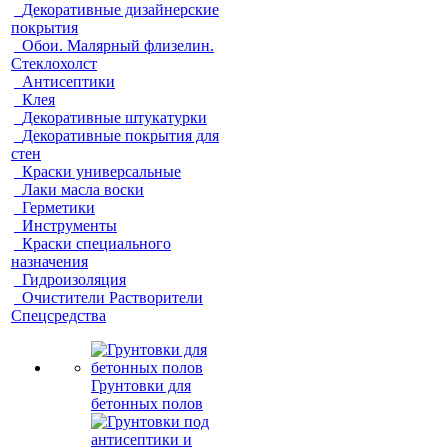
Декоративные дизайнерские
покрытия
Обои. Малярный флизелин.
Стеклохолст
Антисептики
Клея
Декоративные штукатурки
Декоративные покрытия для
стен
Краски универсальные
Лаки масла воски
Герметики
Инструменты
Краски специального
назначения
Гидроизоляция
Очистители Растворители
Спецсредства
Грунтовки для
бетонных полов