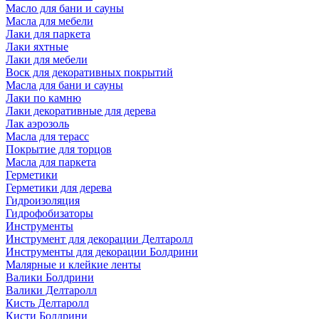
Масло для бани и сауны
Масла для мебели
Лаки для паркета
Лаки яхтные
Лаки для мебели
Воск для декоративных покрытий
Масла для бани и сауны
Лаки по камню
Лаки декоративные для дерева
Лак аэрозоль
Масла для терасс
Покрытие для торцов
Масла для паркета
Герметики
Герметики для дерева
Гидроизоляция
Гидрофобизаторы
Инструменты
Инструмент для декорации Делтаролл
Инструменты для декорации Болдрини
Малярные и клейкие ленты
Валики Болдрини
Валики Делтаролл
Кисть Делтаролл
Кисти Болдрини