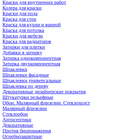
Краски для внутренних работ
Колера для краски
Краски для пола
Краска для стен
Краска для кухни и ванной
Краска для потолка
Краски для мебели
Краска для радиаторов
Затирки для плитки
Добавки в затирку
Затирка однокомпонентная
Затирка двухкомпонентная
Шпаклевки
Шпаклевки фасадные
Шпаклевки универсальные
Шпаклевка по дереву
Декоративные дизайнерские покрытия
Штукатурки рельефные
Обои. Малярный флизелин. Стеклохолст
Малярный флизелин
Стеклообои
Антисептики
Декоративные
Против биопоражения
Огнебиозащитные