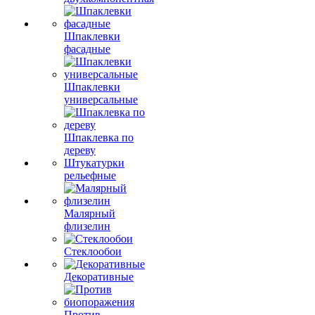
Шпаклевки
фасадные
Шпаклевки
универсальные
Шпаклевка по
дереву
Штукатурки
рельефные
Малярный
флизелин
Стеклообои
Декоративные
Против