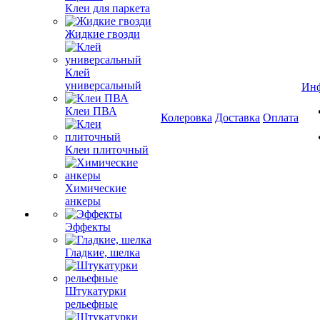
Клеи для паркета
Жидкие гвозди
Клей
универсальный
Ин
Клеи ПВА
Колеровка
Доставка
Оплата
Клеи плиточный
Химические
анкеры
Эффекты
Гладкие, шелка
Штукатурки
рельефные