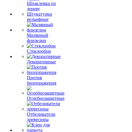
Шпаклевка по
дереву
Штукатурки
рельефные
Малярный
флизелин
Стеклообои
Декоративные
Против
биопоражения
Огнебиозащитные
Отбеливатели
древесины