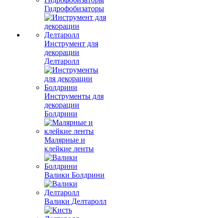
Гидрофобизаторы
Инструмент для
декорации
Делтаролл
Инструменты для
декорации
Болдрини
Малярные и
клейкие ленты
Валики Болдрини
Валики Делтаролл