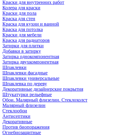
Краски для внутренних работ
Колера для краски
Краски для пола
Краска для стен
Краска для кухни и ванной
Краска для потолка
Краски для мебели
Краска для радиаторов
Затирки для плитки
Добавки в затирку
Затирка однокомпонентная
Затирка двухкомпонентная
Шпаклевки
Шпаклевки фасадные
Шпаклевки универсальные
Шпаклевка по дереву
Декоративные дизайнерские покрытия
Штукатурки рельефные
Обои. Малярный флизелин. Стеклохолст
Малярный флизелин
Стеклообои
Антисептики
Декоративные
Против биопоражения
Огнебиозащитные