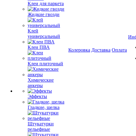
Клеи для паркета
Жидкие гвозди
Клей
универсальный
Ин
Клеи ПВА
Колеровка
Доставка
Оплата
Клеи плиточный
Химические
анкеры
Эффекты
Гладкие, шелка
Штукатурки
рельефные