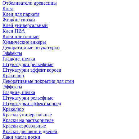
Отбеливатели древесины
Клея
Клеи для паркета
Жидкие гвозди
Клей универсальный
Клеи ПВА
Клеи плиточный
Химические анкеры
Декоративные штукатурки
Эффекты
Гладкие, шелка
Штукатурки рельефные
Штукатурки эффект короед
Кракелюр
Декоративные покрытия для стен
Эффекты
Гладкие, шелка
Штукатурки рельефные
Штукатурки эффект короед
Кракелюр
Краски универсальные
Краски на растворителе
Краски аэрозольные
Краски для окон и дверей
Лаки масла воски