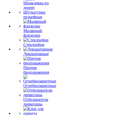
Шпаклевка по
дереву
Штукатурки
рельефные
Малярный
флизелин
Стеклообои
Декоративные
Против
биопоражения
Огнебиозащитные
Отбеливатели
древесины