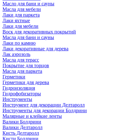
Масло для бани и сауны
Масла для мебели
Лаки для паркета
Лаки яхтные
Лаки для мебели
Воск для декоративных покрытий
Масла для бани и сауны
Лаки по камню
Лаки декоративные для дерева
Лак аэрозоль
Масла для терасс
Покрытие для торцов
Масла для паркета
Герметики
Герметики для дерева
Гидроизоляция
Гидрофобизаторы
Инструменты
Инструмент для декорации Делтаролл
Инструменты для декорации Болдрини
Малярные и клейкие ленты
Валики Болдрини
Валики Делтаролл
Кисть Делтаролл
Кисти Болдрини