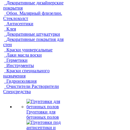
Декоративные дизайнерские
покрытия
Обои. Малярный флизелин.
Стеклохолст
Антисептики
Клея
Декоративные штукатурки
Декоративные покрытия для
стен
Краски универсальные
Лаки масла воски
Герметики
Инструменты
Краски специального
назначения
Гидроизоляция
Очистители Растворители
Спецсредства
Грунтовки для
бетонных полов