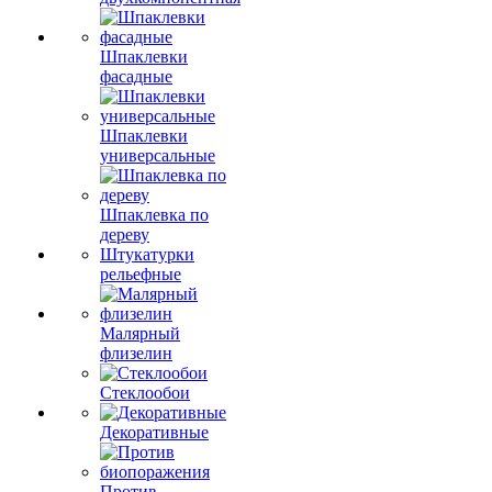
Шпаклевки
фасадные
Шпаклевки
универсальные
Шпаклевка по
дереву
Штукатурки
рельефные
Малярный
флизелин
Стеклообои
Декоративные
Против