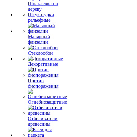
Шпаклевка по
дереву
Штукатурки
рельефные
Малярный
флизелин
Стеклообои
Декоративные
Против
биопоражения
Огнебиозащитные
Отбеливатели
древесины