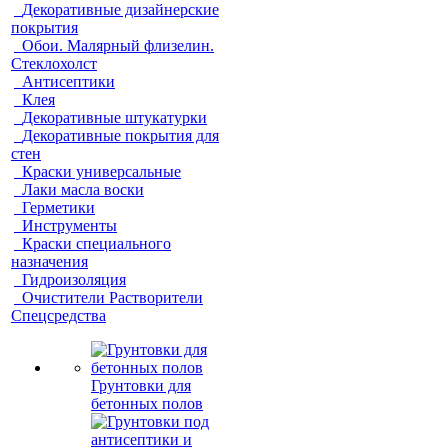
Декоративные дизайнерские
покрытия
Обои. Малярный флизелин.
Стеклохолст
Антисептики
Клея
Декоративные штукатурки
Декоративные покрытия для
стен
Краски универсальные
Лаки масла воски
Герметики
Инструменты
Краски специального
назначения
Гидроизоляция
Очистители Растворители
Спецсредства
Грунтовки для
бетонных полов