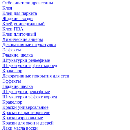
Отбеливатели древесины
Клея
Клеи для паркета
Жидкие гвозди
Клей универсальный
Клеи ПВА
Клеи плиточный
Химические анкеры
Декоративные штукатурки
Эффекты
Гладкие, шелка
Штукатурки рельефные
Штукатурки эффект короед
Кракелюр
Декоративные покрытия для стен
Эффекты
Гладкие, шелка
Штукатурки рельефные
Штукатурки эффект короед
Кракелюр
Краски универсальные
Краски на растворителе
Краски аэрозольные
Краски для окон и дверей
Лаки масла воски