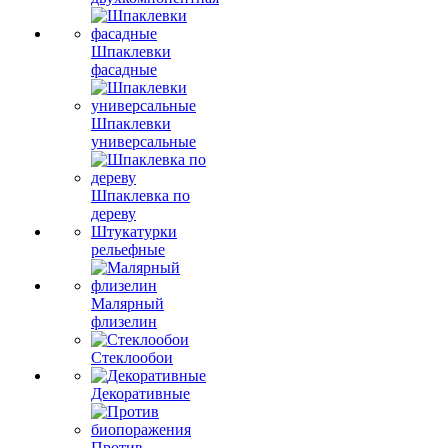
Шпаклевки
фасадные
Шпаклевки
универсальные
Шпаклевка по
дереву
Штукатурки
рельефные
Малярный
флизелин
Стеклообои
Декоративные
Против