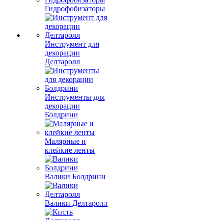
Гидрофобизаторы
Инструмент для
декорации
Делтаролл
Инструменты для
декорации
Болдрини
Малярные и
клейкие ленты
Валики Болдрини
Валики Делтаролл