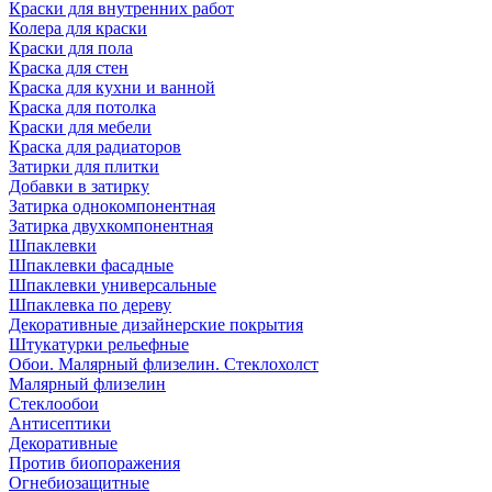
Краски для внутренних работ
Колера для краски
Краски для пола
Краска для стен
Краска для кухни и ванной
Краска для потолка
Краски для мебели
Краска для радиаторов
Затирки для плитки
Добавки в затирку
Затирка однокомпонентная
Затирка двухкомпонентная
Шпаклевки
Шпаклевки фасадные
Шпаклевки универсальные
Шпаклевка по дереву
Декоративные дизайнерские покрытия
Штукатурки рельефные
Обои. Малярный флизелин. Стеклохолст
Малярный флизелин
Стеклообои
Антисептики
Декоративные
Против биопоражения
Огнебиозащитные