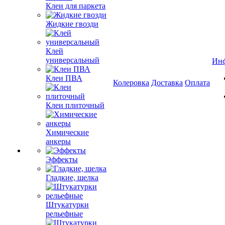
Клеи для паркета
Жидкие гвозди
Клей
универсальный
Ин
Клеи ПВА
Колеровка
Доставка
Оплата
Клеи плиточный
Химические
анкеры
Эффекты
Гладкие, шелка
Штукатурки
рельефные