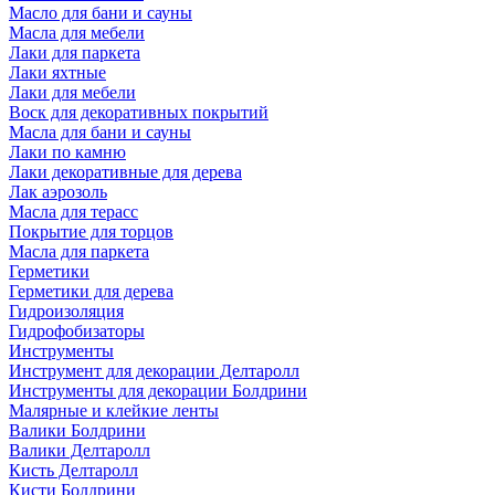
Масло для бани и сауны
Масла для мебели
Лаки для паркета
Лаки яхтные
Лаки для мебели
Воск для декоративных покрытий
Масла для бани и сауны
Лаки по камню
Лаки декоративные для дерева
Лак аэрозоль
Масла для терасс
Покрытие для торцов
Масла для паркета
Герметики
Герметики для дерева
Гидроизоляция
Гидрофобизаторы
Инструменты
Инструмент для декорации Делтаролл
Инструменты для декорации Болдрини
Малярные и клейкие ленты
Валики Болдрини
Валики Делтаролл
Кисть Делтаролл
Кисти Болдрини