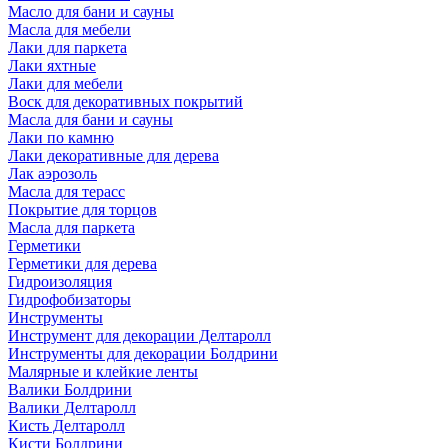
Масло для бани и сауны
Масла для мебели
Лаки для паркета
Лаки яхтные
Лаки для мебели
Воск для декоративных покрытий
Масла для бани и сауны
Лаки по камню
Лаки декоративные для дерева
Лак аэрозоль
Масла для терасс
Покрытие для торцов
Масла для паркета
Герметики
Герметики для дерева
Гидроизоляция
Гидрофобизаторы
Инструменты
Инструмент для декорации Делтаролл
Инструменты для декорации Болдрини
Малярные и клейкие ленты
Валики Болдрини
Валики Делтаролл
Кисть Делтаролл
Кисти Болдрини