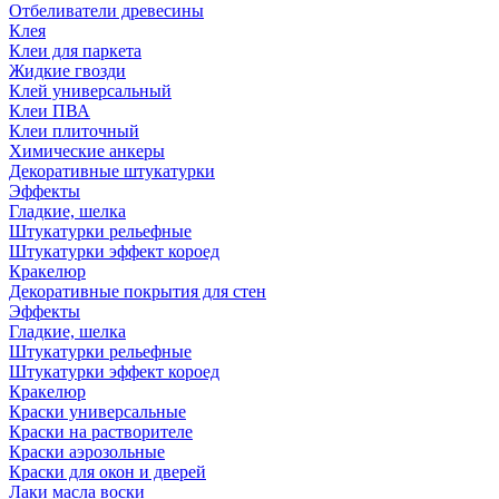
Отбеливатели древесины
Клея
Клеи для паркета
Жидкие гвозди
Клей универсальный
Клеи ПВА
Клеи плиточный
Химические анкеры
Декоративные штукатурки
Эффекты
Гладкие, шелка
Штукатурки рельефные
Штукатурки эффект короед
Кракелюр
Декоративные покрытия для стен
Эффекты
Гладкие, шелка
Штукатурки рельефные
Штукатурки эффект короед
Кракелюр
Краски универсальные
Краски на растворителе
Краски аэрозольные
Краски для окон и дверей
Лаки масла воски