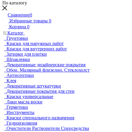
По каталогу
Сравнение
0
Избранные товары
0
Корзина
0
Каталог
Грунтовки
Краски для наружных работ
Краски для внутренних работ
Затирки для плитки
Шпаклевки
Декоративные дизайнерские покрытия
Обои. Малярный флизелин. Стеклохолст
Антисептики
Клея
Декоративные штукатурки
Декоративные покрытия для стен
Краски универсальные
Лаки масла воски
Герметики
Инструменты
Краски специального назначения
Гидроизоляция
Очистители Растворители Спецсредства