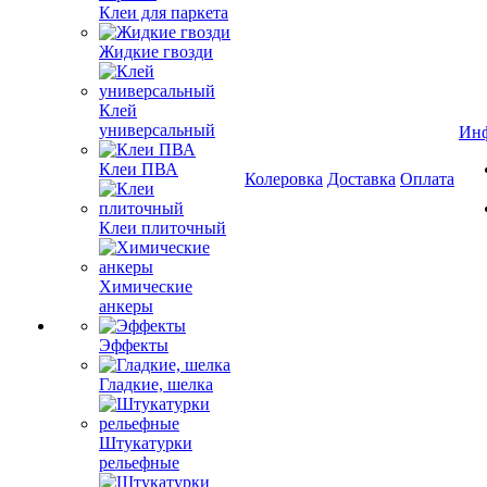
Клеи для паркета
Жидкие гвозди
Клей
универсальный
Ин
Клеи ПВА
Колеровка
Доставка
Оплата
Клеи плиточный
Химические
анкеры
Эффекты
Гладкие, шелка
Штукатурки
рельефные