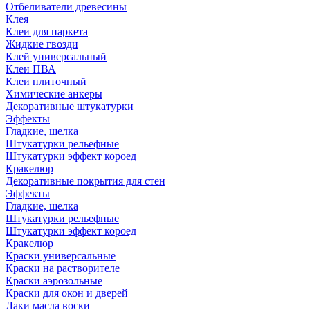
Отбеливатели древесины
Клея
Клеи для паркета
Жидкие гвозди
Клей универсальный
Клеи ПВА
Клеи плиточный
Химические анкеры
Декоративные штукатурки
Эффекты
Гладкие, шелка
Штукатурки рельефные
Штукатурки эффект короед
Кракелюр
Декоративные покрытия для стен
Эффекты
Гладкие, шелка
Штукатурки рельефные
Штукатурки эффект короед
Кракелюр
Краски универсальные
Краски на растворителе
Краски аэрозольные
Краски для окон и дверей
Лаки масла воски