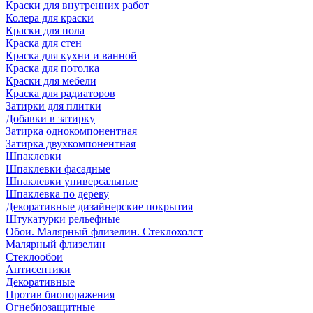
Краски для внутренних работ
Колера для краски
Краски для пола
Краска для стен
Краска для кухни и ванной
Краска для потолка
Краски для мебели
Краска для радиаторов
Затирки для плитки
Добавки в затирку
Затирка однокомпонентная
Затирка двухкомпонентная
Шпаклевки
Шпаклевки фасадные
Шпаклевки универсальные
Шпаклевка по дереву
Декоративные дизайнерские покрытия
Штукатурки рельефные
Обои. Малярный флизелин. Стеклохолст
Малярный флизелин
Стеклообои
Антисептики
Декоративные
Против биопоражения
Огнебиозащитные