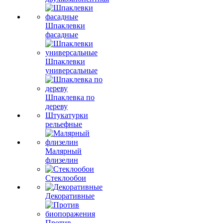
Шпаклевки
фасадные
Шпаклевки
универсальные
Шпаклевка по
дереву
Штукатурки
рельефные
Малярный
флизелин
Стеклообои
Декоративные
Против