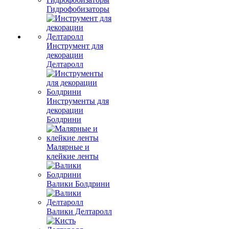
Гидрофобизаторы
Инструмент для
декорации
Делтаролл
Инструменты для
декорации
Болдрини
Малярные и
клейкие ленты
Валики Болдрини
Валики Делтаролл