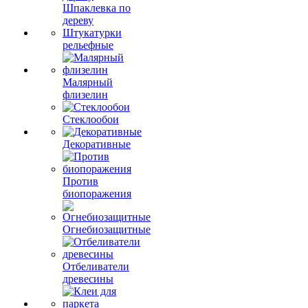
Шпаклевка по
дереву
Штукатурки
рельефные
Малярный
флизелин
Стеклообои
Декоративные
Против
биопоражения
Огнебиозащитные
Отбеливатели
древесины