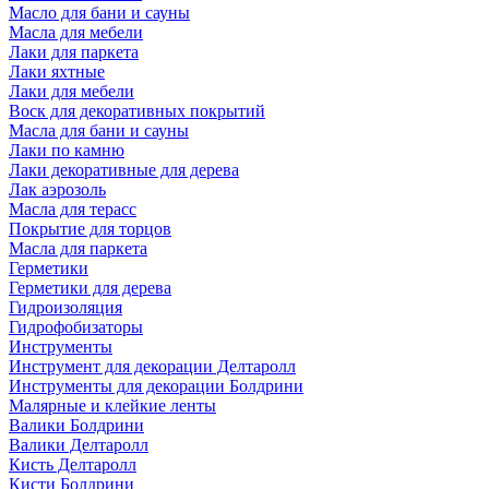
Масло для бани и сауны
Масла для мебели
Лаки для паркета
Лаки яхтные
Лаки для мебели
Воск для декоративных покрытий
Масла для бани и сауны
Лаки по камню
Лаки декоративные для дерева
Лак аэрозоль
Масла для терасс
Покрытие для торцов
Масла для паркета
Герметики
Герметики для дерева
Гидроизоляция
Гидрофобизаторы
Инструменты
Инструмент для декорации Делтаролл
Инструменты для декорации Болдрини
Малярные и клейкие ленты
Валики Болдрини
Валики Делтаролл
Кисть Делтаролл
Кисти Болдрини