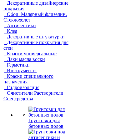
Декоративные дизайнерские
покрытия
Обои. Малярный флизелин.
Стеклохолст
Антисептики
Клея
Декоративные штукатурки
Декоративные покрытия для
стен
Краски универсальные
Лаки масла воски
Герметики
Инструменты
Краски специального
назначения
Гидроизоляция
Очистители Растворители
Спецсредства
Грунтовки для
бетонных полов