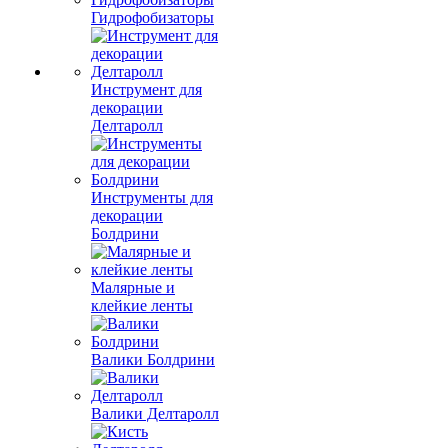
Гидрофобизаторы
Инструмент для
декорации
Делтаролл
Инструменты для
декорации
Болдрини
Малярные и
клейкие ленты
Валики Болдрини
Валики Делтаролл