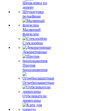
Шпаклевка по
дереву
Штукатурки
рельефные
Малярный
флизелин
Стеклообои
Декоративные
Против
биопоражения
Огнебиозащитные
Отбеливатели
древесины