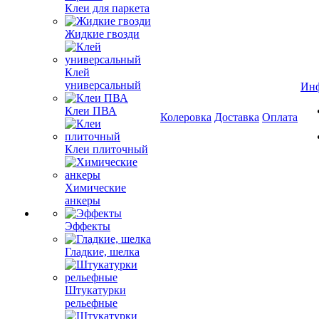
Клеи для паркета
Жидкие гвозди
Клей
универсальный
Ин
Клеи ПВА
Колеровка
Доставка
Оплата
Клеи плиточный
Химические
анкеры
Эффекты
Гладкие, шелка
Штукатурки
рельефные