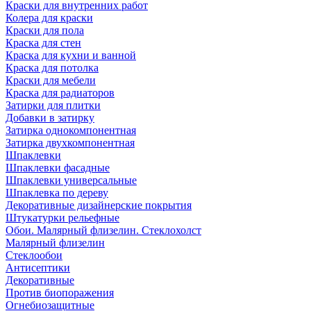
Краски для внутренних работ
Колера для краски
Краски для пола
Краска для стен
Краска для кухни и ванной
Краска для потолка
Краски для мебели
Краска для радиаторов
Затирки для плитки
Добавки в затирку
Затирка однокомпонентная
Затирка двухкомпонентная
Шпаклевки
Шпаклевки фасадные
Шпаклевки универсальные
Шпаклевка по дереву
Декоративные дизайнерские покрытия
Штукатурки рельефные
Обои. Малярный флизелин. Стеклохолст
Малярный флизелин
Стеклообои
Антисептики
Декоративные
Против биопоражения
Огнебиозащитные