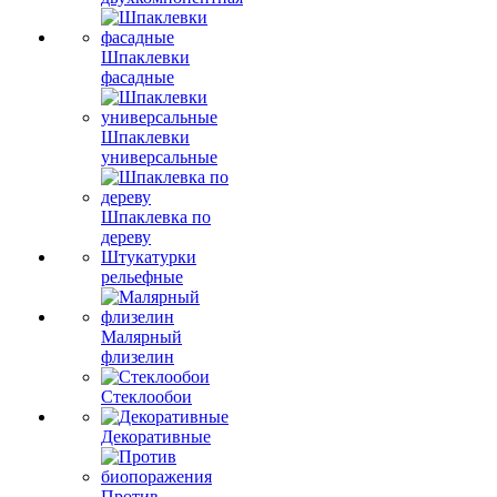
Шпаклевки
фасадные
Шпаклевки
универсальные
Шпаклевка по
дереву
Штукатурки
рельефные
Малярный
флизелин
Стеклообои
Декоративные
Против