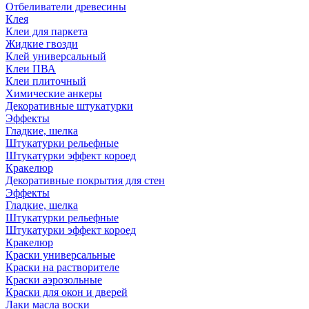
Отбеливатели древесины
Клея
Клеи для паркета
Жидкие гвозди
Клей универсальный
Клеи ПВА
Клеи плиточный
Химические анкеры
Декоративные штукатурки
Эффекты
Гладкие, шелка
Штукатурки рельефные
Штукатурки эффект короед
Кракелюр
Декоративные покрытия для стен
Эффекты
Гладкие, шелка
Штукатурки рельефные
Штукатурки эффект короед
Кракелюр
Краски универсальные
Краски на растворителе
Краски аэрозольные
Краски для окон и дверей
Лаки масла воски