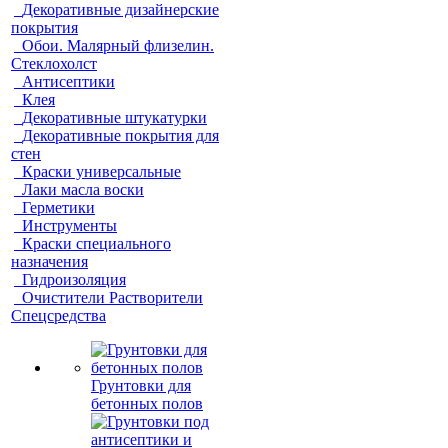
Декоративные дизайнерские
покрытия
Обои. Малярный флизелин.
Стеклохолст
Антисептики
Клея
Декоративные штукатурки
Декоративные покрытия для
стен
Краски универсальные
Лаки масла воски
Герметики
Инструменты
Краски специального
назначения
Гидроизоляция
Очистители Растворители
Спецсредства
Грунтовки для
бетонных полов