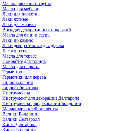
Масло для бани и сауны
Масла для мебели
Лаки для паркета
Лаки яхтные
Лаки для мебели
Воск для декоративных покрытий
Масла для бани и сауны
Лаки по камню
Лаки декоративные для дерева
Лак аэрозоль
Масла для терасс
Покрытие для торцов
Масла для паркета
Герметики
Герметики для дерева
Гидроизоляция
Гидрофобизаторы
Инструменты
Инструмент для декорации Делтаролл
Инструменты для декорации Болдрини
Малярные и клейкие ленты
Валики Болдрини
Валики Делтаролл
Кисть Делтаролл
Кисти Болдрини