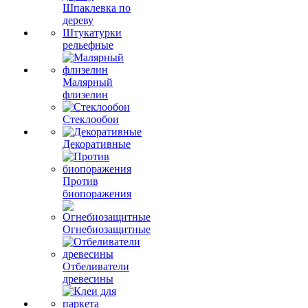
Шпаклевка по
дереву
Штукатурки
рельефные
Малярный
флизелин
Стеклообои
Декоративные
Против
биопоражения
Огнебиозащитные
Отбеливатели
древесины