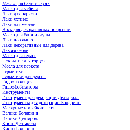
Масло для бани и сауны
Масла для мебели
Лаки для паркета
Лаки яхтные
Лаки для мебели
Воск для декоративных покрытий
Масла для бани и сауны
Лаки по камню
Лаки декоративные для дерева
Лак аэрозоль
Масла для терасс
Покрытие для торцов
Масла для паркета
Герметики
Герметики для дерева
Гидроизоляция
Гидрофобизаторы
Инструменты
Инструмент для декорации Делтаролл
Инструменты для декорации Болдрини
Малярные и клейкие ленты
Валики Болдрини
Валики Делтаролл
Кисть Делтаролл
Кисти Болдрини