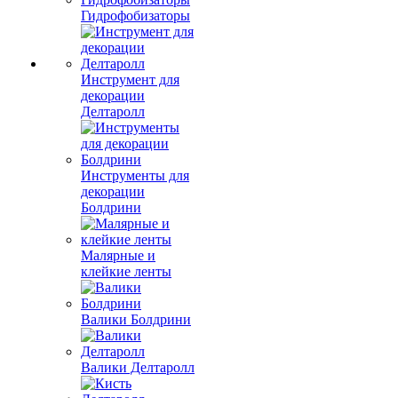
Гидрофобизаторы
Инструмент для
декорации
Делтаролл
Инструменты для
декорации
Болдрини
Малярные и
клейкие ленты
Валики Болдрини
Валики Делтаролл