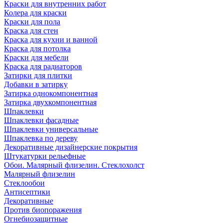
Краски для внутренних работ
Колера для краски
Краски для пола
Краска для стен
Краска для кухни и ванной
Краска для потолка
Краски для мебели
Краска для радиаторов
Затирки для плитки
Добавки в затирку
Затирка однокомпонентная
Затирка двухкомпонентная
Шпаклевки
Шпаклевки фасадные
Шпаклевки универсальные
Шпаклевка по дереву
Декоративные дизайнерские покрытия
Штукатурки рельефные
Обои. Малярный флизелин. Стеклохолст
Малярный флизелин
Стеклообои
Антисептики
Декоративные
Против биопоражения
Огнебиозащитные