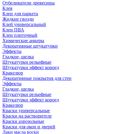
Отбеливатели древесины
Клея
Клеи для паркета
Жидкие гвозди
Клей универсальный
Клеи ПВА
Клеи плиточный
Химические анкеры
Декоративные штукатурки
Эффекты
Гладкие, шелка
Штукатурки рельефные
Штукатурки эффект короед
Кракелюр
Декоративные покрытия для стен
Эффекты
Гладкие, шелка
Штукатурки рельефные
Штукатурки эффект короед
Кракелюр
Краски универсальные
Краски на растворителе
Краски аэрозольные
Краски для окон и дверей
Лаки масла воски