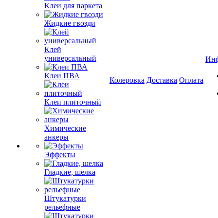
Клеи для паркета
Жидкие гвозди
Клей
универсальный
Ин
Клеи ПВА
Колеровка
Доставка
Оплата
Клеи плиточный
Химические
анкеры
Эффекты
Гладкие, шелка
Штукатурки
рельефные