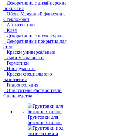
Декоративные дизайнерские
покрытия
Обои. Малярный флизелин.
Стеклохолст
Антисептики
Клея
Декоративные штукатурки
Декоративные покрытия для
стен
Краски универсальные
Лаки масла воски
Герметики
Инструменты
Краски специального
назначения
Гидроизоляция
Очистители Растворители
Спецсредства
Грунтовки для
бетонных полов