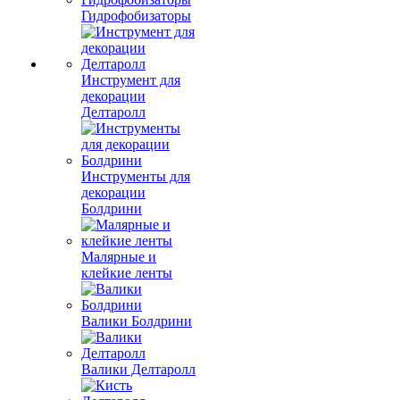
Гидрофобизаторы
Инструмент для
декорации
Делтаролл
Инструменты для
декорации
Болдрини
Малярные и
клейкие ленты
Валики Болдрини
Валики Делтаролл