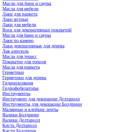
Масло для бани и сауны
Масла для мебели
Лаки для паркета
Лаки яхтные
Лаки для мебели
Воск для декоративных покрытий
Масла для бани и сауны
Лаки по камню
Лаки декоративные для дерева
Лак аэрозоль
Масла для терасс
Покрытие для торцов
Масла для паркета
Герметики
Герметики для дерева
Гидроизоляция
Гидрофобизаторы
Инструменты
Инструмент для декорации Делтаролл
Инструменты для декорации Болдрини
Малярные и клейкие ленты
Валики Болдрини
Валики Делтаролл
Кисть Делтаролл
Кисти Болдрини