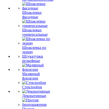
Шпаклевки
фасадные
Шпаклевки
универсальные
Шпаклевка по
дереву
Штукатурки
рельефные
Малярный
флизелин
Стеклообои
Декоративные
Против