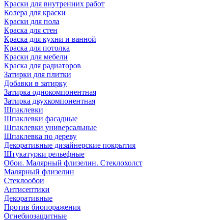
Краски для внутренних работ
Колера для краски
Краски для пола
Краска для стен
Краска для кухни и ванной
Краска для потолка
Краски для мебели
Краска для радиаторов
Затирки для плитки
Добавки в затирку
Затирка однокомпонентная
Затирка двухкомпонентная
Шпаклевки
Шпаклевки фасадные
Шпаклевки универсальные
Шпаклевка по дереву
Декоративные дизайнерские покрытия
Штукатурки рельефные
Обои. Малярный флизелин. Стеклохолст
Малярный флизелин
Стеклообои
Антисептики
Декоративные
Против биопоражения
Огнебиозащитные