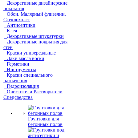
Декоративные дизайнерские
покрытия
Обои. Малярный флизелин.
Стеклохолст
Антисептики
Клея
Декоративные штукатурки
Декоративные покрытия для
стен
Краски универсальные
Лаки масла воски
Герметики
Инструменты
Краски специального
назначения
Гидроизоляция
Очистители Растворители
Спецсредства
Грунтовки для
бетонных полов