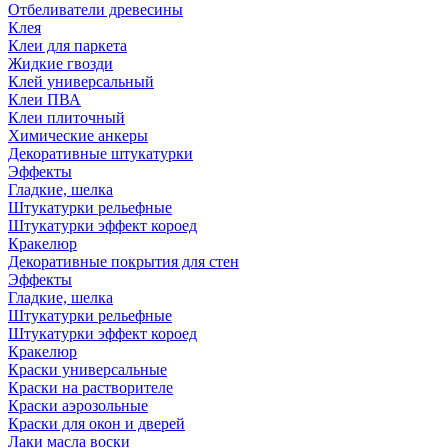
Отбеливатели древесины
Клея
Клеи для паркета
Жидкие гвозди
Клей универсальный
Клеи ПВА
Клеи плиточный
Химические анкеры
Декоративные штукатурки
Эффекты
Гладкие, шелка
Штукатурки рельефные
Штукатурки эффект короед
Кракелюр
Декоративные покрытия для стен
Эффекты
Гладкие, шелка
Штукатурки рельефные
Штукатурки эффект короед
Кракелюр
Краски универсальные
Краски на растворителе
Краски аэрозольные
Краски для окон и дверей
Лаки масла воски