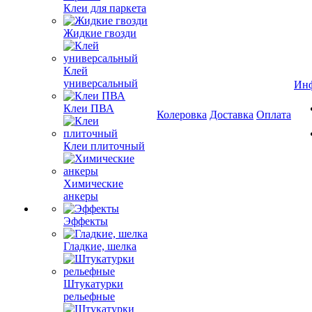
Клеи для паркета
Жидкие гвозди
Клей
универсальный
Ин
Клеи ПВА
Колеровка
Доставка
Оплата
Клеи плиточный
Химические
анкеры
Эффекты
Гладкие, шелка
Штукатурки
рельефные