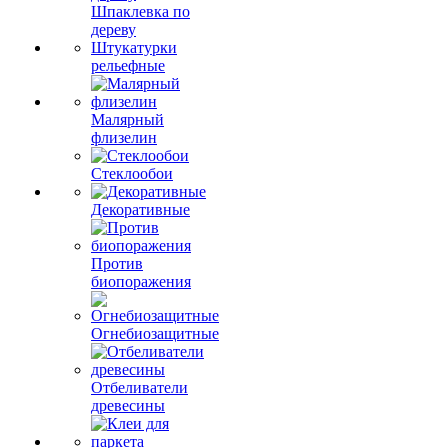
Шпаклевка по
дереву
Штукатурки
рельефные
Малярный
флизелин
Стеклообои
Декоративные
Против
биопоражения
Огнебиозащитные
Отбеливатели
древесины