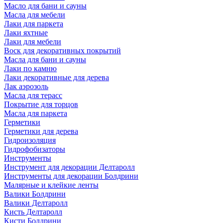
Масло для бани и сауны
Масла для мебели
Лаки для паркета
Лаки яхтные
Лаки для мебели
Воск для декоративных покрытий
Масла для бани и сауны
Лаки по камню
Лаки декоративные для дерева
Лак аэрозоль
Масла для терасс
Покрытие для торцов
Масла для паркета
Герметики
Герметики для дерева
Гидроизоляция
Гидрофобизаторы
Инструменты
Инструмент для декорации Делтаролл
Инструменты для декорации Болдрини
Малярные и клейкие ленты
Валики Болдрини
Валики Делтаролл
Кисть Делтаролл
Кисти Болдрини