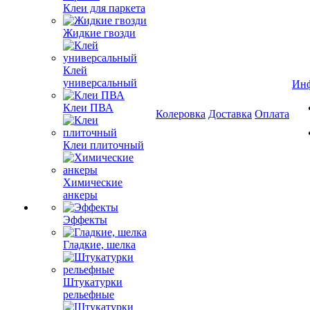
Клеи для паркета
Жидкие гвозди
Клей
универсальный
Ин
Клеи ПВА
Колеровка
Доставка
Оплата
Клеи плиточный
Химические
анкеры
Эффекты
Гладкие, шелка
Штукатурки
рельефные