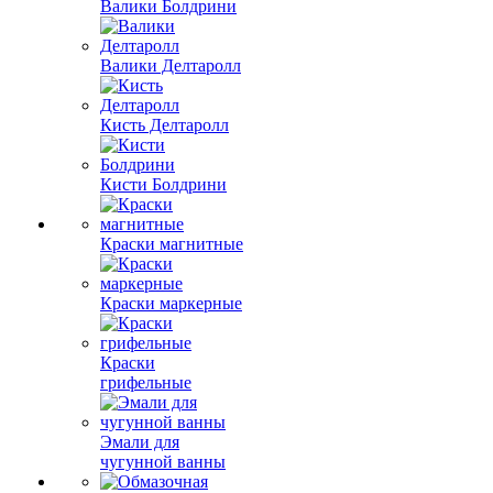
Валики Болдрини
Валики Делтаролл
Кисть Делтаролл
Кисти Болдрини
Краски магнитные
Краски маркерные
Краски
грифельные
Эмали для
чугунной ванны