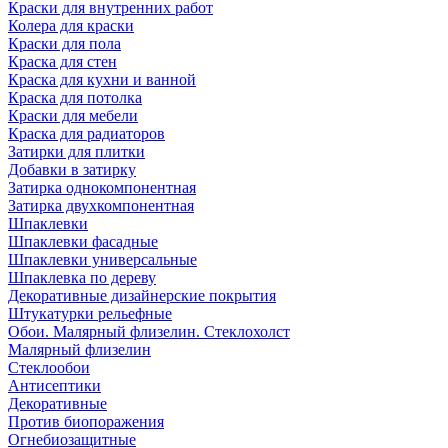
Краски для внутренних работ
Колера для краски
Краски для пола
Краска для стен
Краска для кухни и ванной
Краска для потолка
Краски для мебели
Краска для радиаторов
Затирки для плитки
Добавки в затирку
Затирка однокомпонентная
Затирка двухкомпонентная
Шпаклевки
Шпаклевки фасадные
Шпаклевки универсальные
Шпаклевка по дереву
Декоративные дизайнерские покрытия
Штукатурки рельефные
Обои. Малярный флизелин. Стеклохолст
Малярный флизелин
Стеклообои
Антисептики
Декоративные
Против биопоражения
Огнебиозащитные