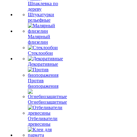
Шпаклевка по
дереву
Штукатурки
рельефные
Малярный
флизелин
Стеклообои
Декоративные
Против
биопоражения
Огнебиозащитные
Отбеливатели
древесины