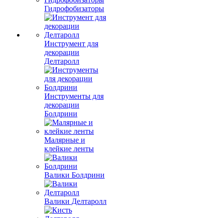
Гидрофобизаторы
Инструмент для
декорации
Делтаролл
Инструменты для
декорации
Болдрини
Малярные и
клейкие ленты
Валики Болдрини
Валики Делтаролл