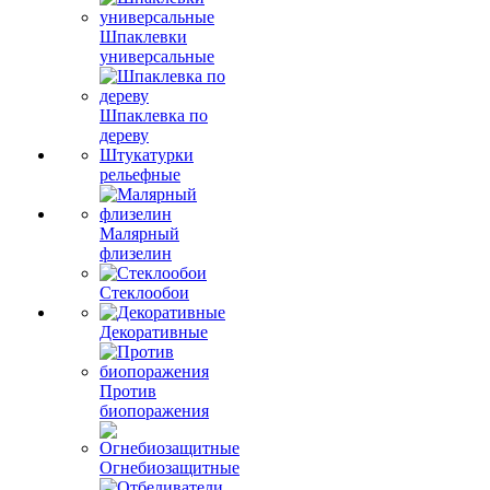
Шпаклевки
универсальные
Шпаклевка по
дереву
Штукатурки
рельефные
Малярный
флизелин
Стеклообои
Декоративные
Против
биопоражения
Огнебиозащитные