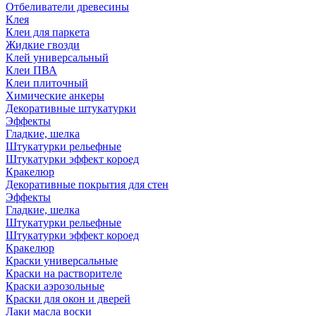
Отбеливатели древесины
Клея
Клеи для паркета
Жидкие гвозди
Клей универсальный
Клеи ПВА
Клеи плиточный
Химические анкеры
Декоративные штукатурки
Эффекты
Гладкие, шелка
Штукатурки рельефные
Штукатурки эффект короед
Кракелюр
Декоративные покрытия для стен
Эффекты
Гладкие, шелка
Штукатурки рельефные
Штукатурки эффект короед
Кракелюр
Краски универсальные
Краски на растворителе
Краски аэрозольные
Краски для окон и дверей
Лаки масла воски