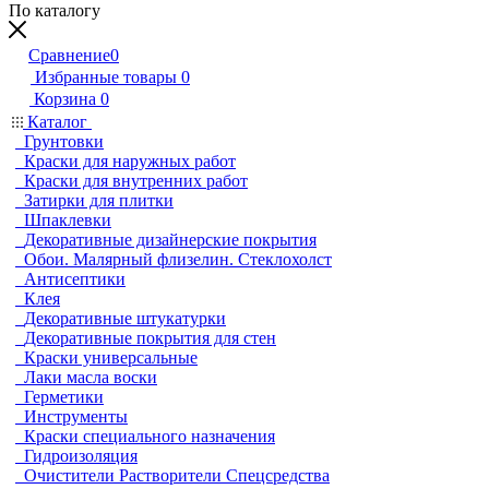
По каталогу
Сравнение
0
Избранные товары
0
Корзина
0
Каталог
Грунтовки
Краски для наружных работ
Краски для внутренних работ
Затирки для плитки
Шпаклевки
Декоративные дизайнерские покрытия
Обои. Малярный флизелин. Стеклохолст
Антисептики
Клея
Декоративные штукатурки
Декоративные покрытия для стен
Краски универсальные
Лаки масла воски
Герметики
Инструменты
Краски специального назначения
Гидроизоляция
Очистители Растворители Спецсредства