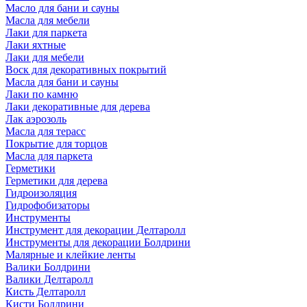
Масло для бани и сауны
Масла для мебели
Лаки для паркета
Лаки яхтные
Лаки для мебели
Воск для декоративных покрытий
Масла для бани и сауны
Лаки по камню
Лаки декоративные для дерева
Лак аэрозоль
Масла для терасс
Покрытие для торцов
Масла для паркета
Герметики
Герметики для дерева
Гидроизоляция
Гидрофобизаторы
Инструменты
Инструмент для декорации Делтаролл
Инструменты для декорации Болдрини
Малярные и клейкие ленты
Валики Болдрини
Валики Делтаролл
Кисть Делтаролл
Кисти Болдрини