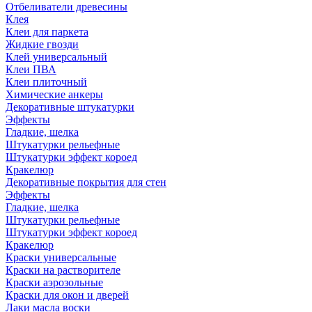
Отбеливатели древесины
Клея
Клеи для паркета
Жидкие гвозди
Клей универсальный
Клеи ПВА
Клеи плиточный
Химические анкеры
Декоративные штукатурки
Эффекты
Гладкие, шелка
Штукатурки рельефные
Штукатурки эффект короед
Кракелюр
Декоративные покрытия для стен
Эффекты
Гладкие, шелка
Штукатурки рельефные
Штукатурки эффект короед
Кракелюр
Краски универсальные
Краски на растворителе
Краски аэрозольные
Краски для окон и дверей
Лаки масла воски