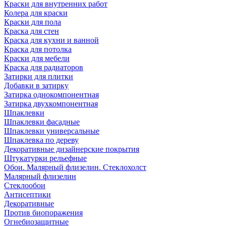
Краски для внутренних работ
Колера для краски
Краски для пола
Краска для стен
Краска для кухни и ванной
Краска для потолка
Краски для мебели
Краска для радиаторов
Затирки для плитки
Добавки в затирку
Затирка однокомпонентная
Затирка двухкомпонентная
Шпаклевки
Шпаклевки фасадные
Шпаклевки универсальные
Шпаклевка по дереву
Декоративные дизайнерские покрытия
Штукатурки рельефные
Обои. Малярный флизелин. Стеклохолст
Малярный флизелин
Стеклообои
Антисептики
Декоративные
Против биопоражения
Огнебиозащитные