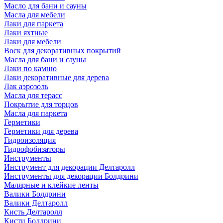
Масло для бани и сауны
Масла для мебели
Лаки для паркета
Лаки яхтные
Лаки для мебели
Воск для декоративных покрытий
Масла для бани и сауны
Лаки по камню
Лаки декоративные для дерева
Лак аэрозоль
Масла для терасс
Покрытие для торцов
Масла для паркета
Герметики
Герметики для дерева
Гидроизоляция
Гидрофобизаторы
Инструменты
Инструмент для декорации Делтаролл
Инструменты для декорации Болдрини
Малярные и клейкие ленты
Валики Болдрини
Валики Делтаролл
Кисть Делтаролл
Кисти Болдрини