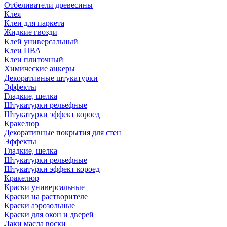
Отбеливатели древесины
Клея
Клеи для паркета
Жидкие гвозди
Клей универсальный
Клеи ПВА
Клеи плиточный
Химические анкеры
Декоративные штукатурки
Эффекты
Гладкие, шелка
Штукатурки рельефные
Штукатурки эффект короед
Кракелюр
Декоративные покрытия для стен
Эффекты
Гладкие, шелка
Штукатурки рельефные
Штукатурки эффект короед
Кракелюр
Краски универсальные
Краски на растворителе
Краски аэрозольные
Краски для окон и дверей
Лаки масла воски