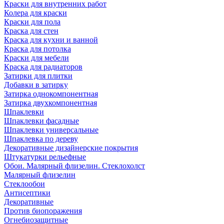
Краски для внутренних работ
Колера для краски
Краски для пола
Краска для стен
Краска для кухни и ванной
Краска для потолка
Краски для мебели
Краска для радиаторов
Затирки для плитки
Добавки в затирку
Затирка однокомпонентная
Затирка двухкомпонентная
Шпаклевки
Шпаклевки фасадные
Шпаклевки универсальные
Шпаклевка по дереву
Декоративные дизайнерские покрытия
Штукатурки рельефные
Обои. Малярный флизелин. Стеклохолст
Малярный флизелин
Стеклообои
Антисептики
Декоративные
Против биопоражения
Огнебиозащитные