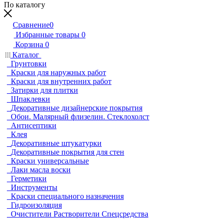
По каталогу
Сравнение
0
Избранные товары
0
Корзина
0
Каталог
Грунтовки
Краски для наружных работ
Краски для внутренних работ
Затирки для плитки
Шпаклевки
Декоративные дизайнерские покрытия
Обои. Малярный флизелин. Стеклохолст
Антисептики
Клея
Декоративные штукатурки
Декоративные покрытия для стен
Краски универсальные
Лаки масла воски
Герметики
Инструменты
Краски специального назначения
Гидроизоляция
Очистители Растворители Спецсредства