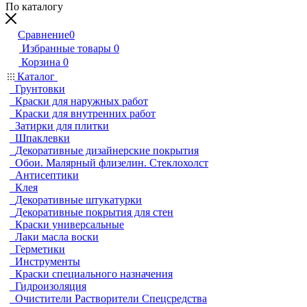
По каталогу
Сравнение
0
Избранные товары
0
Корзина
0
Каталог
Грунтовки
Краски для наружных работ
Краски для внутренних работ
Затирки для плитки
Шпаклевки
Декоративные дизайнерские покрытия
Обои. Малярный флизелин. Стеклохолст
Антисептики
Клея
Декоративные штукатурки
Декоративные покрытия для стен
Краски универсальные
Лаки масла воски
Герметики
Инструменты
Краски специального назначения
Гидроизоляция
Очистители Растворители Спецсредства