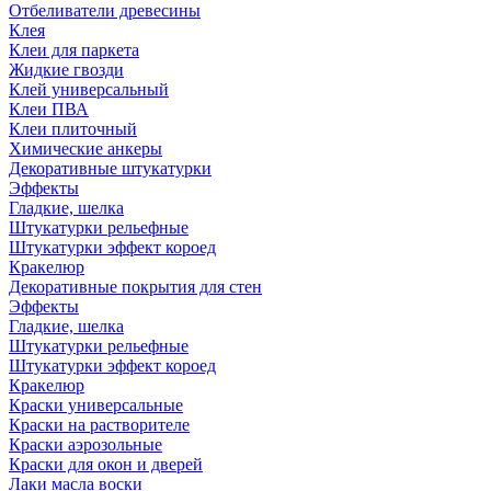
Отбеливатели древесины
Клея
Клеи для паркета
Жидкие гвозди
Клей универсальный
Клеи ПВА
Клеи плиточный
Химические анкеры
Декоративные штукатурки
Эффекты
Гладкие, шелка
Штукатурки рельефные
Штукатурки эффект короед
Кракелюр
Декоративные покрытия для стен
Эффекты
Гладкие, шелка
Штукатурки рельефные
Штукатурки эффект короед
Кракелюр
Краски универсальные
Краски на растворителе
Краски аэрозольные
Краски для окон и дверей
Лаки масла воски