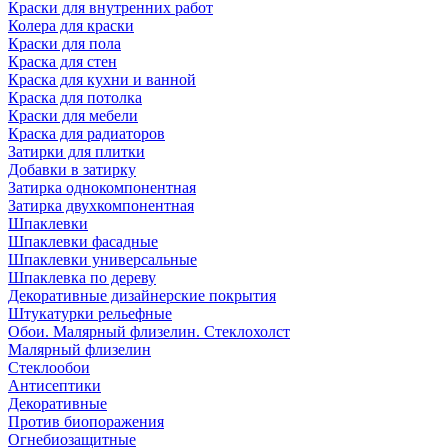
Краски для внутренних работ
Колера для краски
Краски для пола
Краска для стен
Краска для кухни и ванной
Краска для потолка
Краски для мебели
Краска для радиаторов
Затирки для плитки
Добавки в затирку
Затирка однокомпонентная
Затирка двухкомпонентная
Шпаклевки
Шпаклевки фасадные
Шпаклевки универсальные
Шпаклевка по дереву
Декоративные дизайнерские покрытия
Штукатурки рельефные
Обои. Малярный флизелин. Стеклохолст
Малярный флизелин
Стеклообои
Антисептики
Декоративные
Против биопоражения
Огнебиозащитные