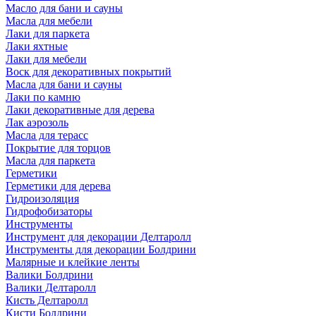
Масло для бани и сауны
Масла для мебели
Лаки для паркета
Лаки яхтные
Лаки для мебели
Воск для декоративных покрытий
Масла для бани и сауны
Лаки по камню
Лаки декоративные для дерева
Лак аэрозоль
Масла для терасс
Покрытие для торцов
Масла для паркета
Герметики
Герметики для дерева
Гидроизоляция
Гидрофобизаторы
Инструменты
Инструмент для декорации Делтаролл
Инструменты для декорации Болдрини
Малярные и клейкие ленты
Валики Болдрини
Валики Делтаролл
Кисть Делтаролл
Кисти Болдрини