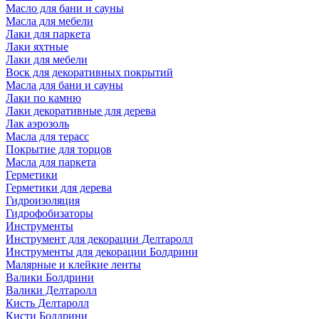
Масло для бани и сауны
Масла для мебели
Лаки для паркета
Лаки яхтные
Лаки для мебели
Воск для декоративных покрытий
Масла для бани и сауны
Лаки по камню
Лаки декоративные для дерева
Лак аэрозоль
Масла для терасс
Покрытие для торцов
Масла для паркета
Герметики
Герметики для дерева
Гидроизоляция
Гидрофобизаторы
Инструменты
Инструмент для декорации Делтаролл
Инструменты для декорации Болдрини
Малярные и клейкие ленты
Валики Болдрини
Валики Делтаролл
Кисть Делтаролл
Кисти Болдрини