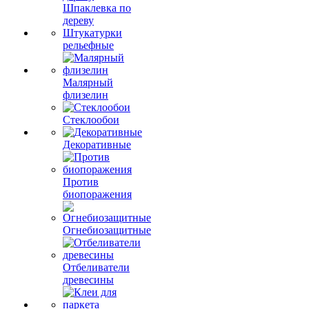
Шпаклевка по
дереву
Штукатурки
рельефные
Малярный
флизелин
Стеклообои
Декоративные
Против
биопоражения
Огнебиозащитные
Отбеливатели
древесины