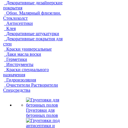
Декоративные дизайнерские
покрытия
Обои. Малярный флизелин.
Стеклохолст
Антисептики
Клея
Декоративные штукатурки
Декоративные покрытия для
стен
Краски универсальные
Лаки масла воски
Герметики
Инструменты
Краски специального
назначения
Гидроизоляция
Очистители Растворители
Спецсредства
Грунтовки для
бетонных полов