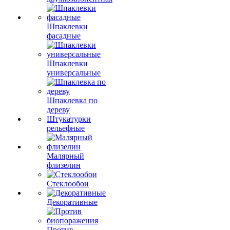
Шпаклевки
фасадные
Шпаклевки
универсальные
Шпаклевка по
дереву
Штукатурки
рельефные
Малярный
флизелин
Стеклообои
Декоративные
Против