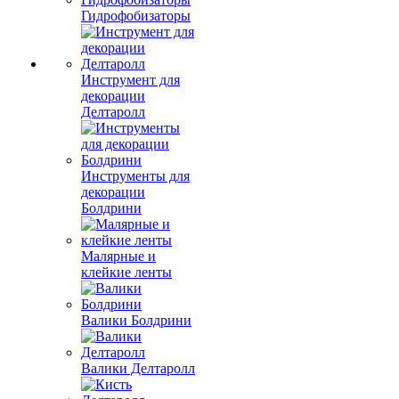
Гидрофобизаторы
Инструмент для
декорации
Делтаролл
Инструменты для
декорации
Болдрини
Малярные и
клейкие ленты
Валики Болдрини
Валики Делтаролл