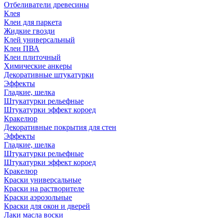
Отбеливатели древесины
Клея
Клеи для паркета
Жидкие гвозди
Клей универсальный
Клеи ПВА
Клеи плиточный
Химические анкеры
Декоративные штукатурки
Эффекты
Гладкие, шелка
Штукатурки рельефные
Штукатурки эффект короед
Кракелюр
Декоративные покрытия для стен
Эффекты
Гладкие, шелка
Штукатурки рельефные
Штукатурки эффект короед
Кракелюр
Краски универсальные
Краски на растворителе
Краски аэрозольные
Краски для окон и дверей
Лаки масла воски