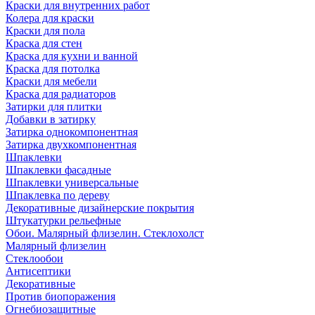
Краски для внутренних работ
Колера для краски
Краски для пола
Краска для стен
Краска для кухни и ванной
Краска для потолка
Краски для мебели
Краска для радиаторов
Затирки для плитки
Добавки в затирку
Затирка однокомпонентная
Затирка двухкомпонентная
Шпаклевки
Шпаклевки фасадные
Шпаклевки универсальные
Шпаклевка по дереву
Декоративные дизайнерские покрытия
Штукатурки рельефные
Обои. Малярный флизелин. Стеклохолст
Малярный флизелин
Стеклообои
Антисептики
Декоративные
Против биопоражения
Огнебиозащитные