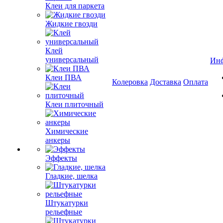
Клеи для паркета
Жидкие гвозди
Клей
универсальный
Ин
Клеи ПВА
Колеровка
Доставка
Оплата
Клеи плиточный
Химические
анкеры
Эффекты
Гладкие, шелка
Штукатурки
рельефные