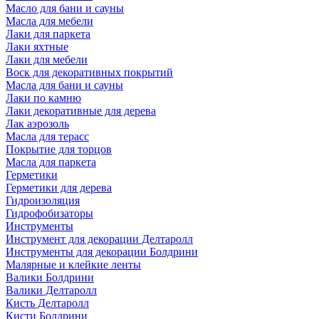
Масло для бани и сауны
Масла для мебели
Лаки для паркета
Лаки яхтные
Лаки для мебели
Воск для декоративных покрытий
Масла для бани и сауны
Лаки по камню
Лаки декоративные для дерева
Лак аэрозоль
Масла для терасс
Покрытие для торцов
Масла для паркета
Герметики
Герметики для дерева
Гидроизоляция
Гидрофобизаторы
Инструменты
Инструмент для декорации Делтаролл
Инструменты для декорации Болдрини
Малярные и клейкие ленты
Валики Болдрини
Валики Делтаролл
Кисть Делтаролл
Кисти Болдрини