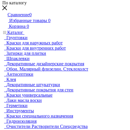
По каталогу
Сравнение
0
Избранные товары
0
Корзина
0
Каталог
Грунтовки
Краски для наружных работ
Краски для внутренних работ
Затирки для плитки
Шпаклевки
Декоративные дизайнерские покрытия
Обои. Малярный флизелин. Стеклохолст
Антисептики
Клея
Декоративные штукатурки
Декоративные покрытия для стен
Краски универсальные
Лаки масла воски
Герметики
Инструменты
Краски специального назначения
Гидроизоляция
Очистители Растворители Спецсредства