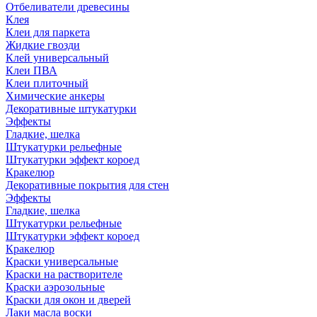
Отбеливатели древесины
Клея
Клеи для паркета
Жидкие гвозди
Клей универсальный
Клеи ПВА
Клеи плиточный
Химические анкеры
Декоративные штукатурки
Эффекты
Гладкие, шелка
Штукатурки рельефные
Штукатурки эффект короед
Кракелюр
Декоративные покрытия для стен
Эффекты
Гладкие, шелка
Штукатурки рельефные
Штукатурки эффект короед
Кракелюр
Краски универсальные
Краски на растворителе
Краски аэрозольные
Краски для окон и дверей
Лаки масла воски