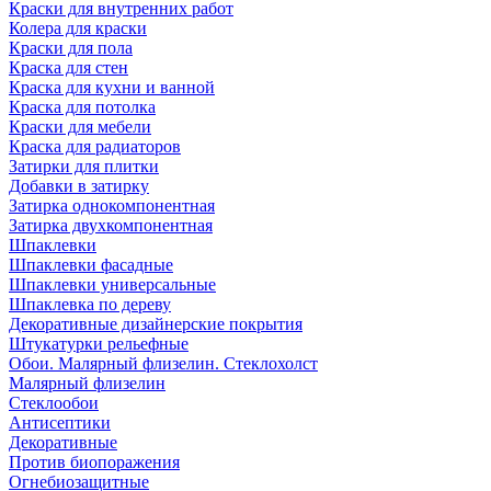
Краски для внутренних работ
Колера для краски
Краски для пола
Краска для стен
Краска для кухни и ванной
Краска для потолка
Краски для мебели
Краска для радиаторов
Затирки для плитки
Добавки в затирку
Затирка однокомпонентная
Затирка двухкомпонентная
Шпаклевки
Шпаклевки фасадные
Шпаклевки универсальные
Шпаклевка по дереву
Декоративные дизайнерские покрытия
Штукатурки рельефные
Обои. Малярный флизелин. Стеклохолст
Малярный флизелин
Стеклообои
Антисептики
Декоративные
Против биопоражения
Огнебиозащитные