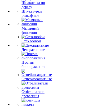
Шпаклевка по
дереву
Штукатурки
рельефные
Малярный
флизелин
Стеклообои
Декоративные
Против
биопоражения
Огнебиозащитные
Отбеливатели
древесины