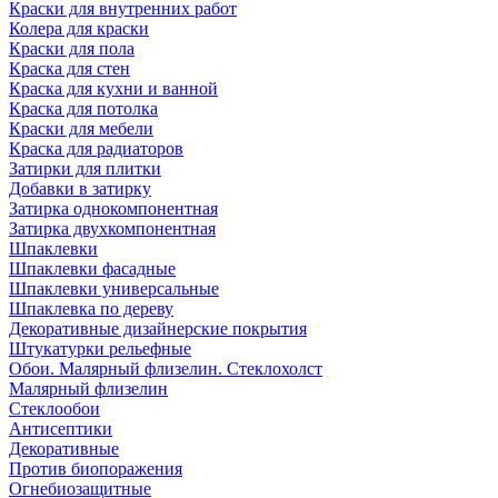
Краски для внутренних работ
Колера для краски
Краски для пола
Краска для стен
Краска для кухни и ванной
Краска для потолка
Краски для мебели
Краска для радиаторов
Затирки для плитки
Добавки в затирку
Затирка однокомпонентная
Затирка двухкомпонентная
Шпаклевки
Шпаклевки фасадные
Шпаклевки универсальные
Шпаклевка по дереву
Декоративные дизайнерские покрытия
Штукатурки рельефные
Обои. Малярный флизелин. Стеклохолст
Малярный флизелин
Стеклообои
Антисептики
Декоративные
Против биопоражения
Огнебиозащитные