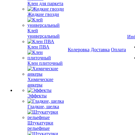
Клеи для паркета
Жидкие гвозди
Клей
универсальный
Ин
Клеи ПВА
Колеровка
Доставка
Оплата
Клеи плиточный
Химические
анкеры
Эффекты
Гладкие, шелка
Штукатурки
рельефные