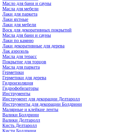
Масло для бани и сауны
Масла для мебели
Лаки для паркета
Лаки яхтные
Лаки для мебели
Воск для декоративных покрытий
Масла для бани и сауны
Лаки по камню
Лаки декоративные для дерева
Лак аэрозоль
Масла для терасс
Покрытие для торцов
Масла для паркета
Герметики
Герметики для дерева
Гидроизоляция
Гидрофобизаторы
Инструменты
Инструмент для декорации Делтаролл
Инструменты для декорации Болдрини
Малярные и клейкие ленты
Валики Болдрини
Валики Делтаролл
Кисть Делтаролл
Кисти Болдрини