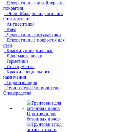
Декоративные дизайнерские
покрытия
Обои. Малярный флизелин.
Стеклохолст
Антисептики
Клея
Декоративные штукатурки
Декоративные покрытия для
стен
Краски универсальные
Лаки масла воски
Герметики
Инструменты
Краски специального
назначения
Гидроизоляция
Очистители Растворители
Спецсредства
Грунтовки для
бетонных полов