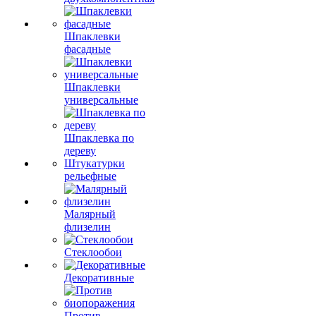
Шпаклевки
фасадные
Шпаклевки
универсальные
Шпаклевка по
дереву
Штукатурки
рельефные
Малярный
флизелин
Стеклообои
Декоративные
Против