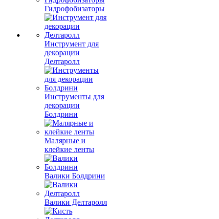
Гидрофобизаторы
Инструмент для
декорации
Делтаролл
Инструменты для
декорации
Болдрини
Малярные и
клейкие ленты
Валики Болдрини
Валики Делтаролл