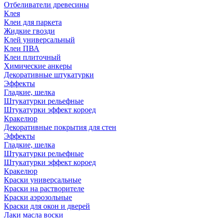
Отбеливатели древесины
Клея
Клеи для паркета
Жидкие гвозди
Клей универсальный
Клеи ПВА
Клеи плиточный
Химические анкеры
Декоративные штукатурки
Эффекты
Гладкие, шелка
Штукатурки рельефные
Штукатурки эффект короед
Кракелюр
Декоративные покрытия для стен
Эффекты
Гладкие, шелка
Штукатурки рельефные
Штукатурки эффект короед
Кракелюр
Краски универсальные
Краски на растворителе
Краски аэрозольные
Краски для окон и дверей
Лаки масла воски