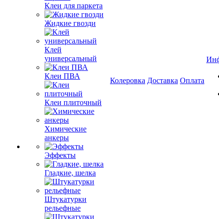
Клеи для паркета
Жидкие гвозди
Клей
универсальный
Ин
Клеи ПВА
Колеровка
Доставка
Оплата
Клеи плиточный
Химические
анкеры
Эффекты
Гладкие, шелка
Штукатурки
рельефные