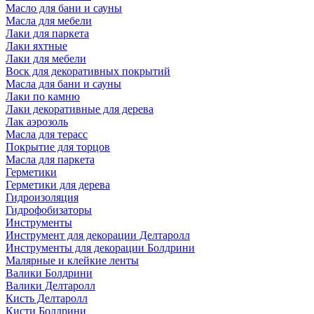
Масло для бани и сауны
Масла для мебели
Лаки для паркета
Лаки яхтные
Лаки для мебели
Воск для декоративных покрытий
Масла для бани и сауны
Лаки по камню
Лаки декоративные для дерева
Лак аэрозоль
Масла для терасс
Покрытие для торцов
Масла для паркета
Герметики
Герметики для дерева
Гидроизоляция
Гидрофобизаторы
Инструменты
Инструмент для декорации Делтаролл
Инструменты для декорации Болдрини
Малярные и клейкие ленты
Валики Болдрини
Валики Делтаролл
Кисть Делтаролл
Кисти Болдрини