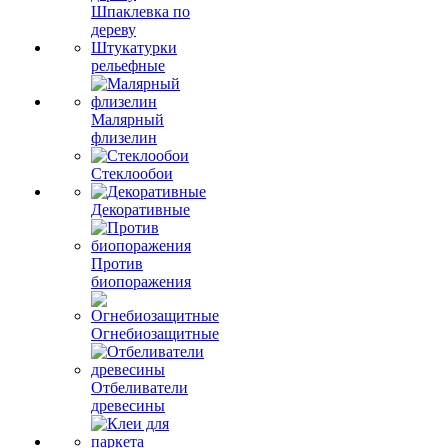
Шпаклевка по
дереву
Штукатурки
рельефные
Малярный
флизелин
Стеклообои
Декоративные
Против
биопоражения
Огнебиозащитные
Отбеливатели
древесины