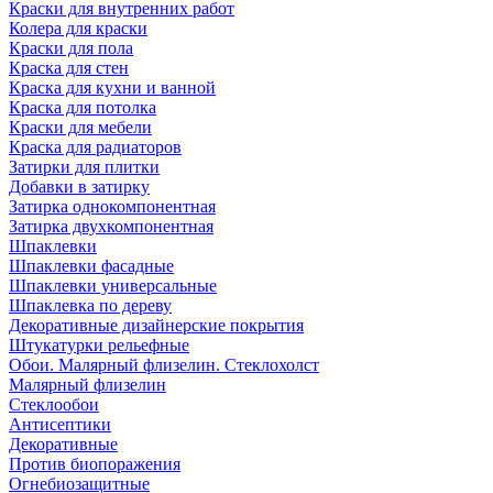
Краски для внутренних работ
Колера для краски
Краски для пола
Краска для стен
Краска для кухни и ванной
Краска для потолка
Краски для мебели
Краска для радиаторов
Затирки для плитки
Добавки в затирку
Затирка однокомпонентная
Затирка двухкомпонентная
Шпаклевки
Шпаклевки фасадные
Шпаклевки универсальные
Шпаклевка по дереву
Декоративные дизайнерские покрытия
Штукатурки рельефные
Обои. Малярный флизелин. Стеклохолст
Малярный флизелин
Стеклообои
Антисептики
Декоративные
Против биопоражения
Огнебиозащитные