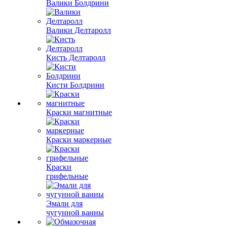
Валики Болдрини
Валики Делтаролл
Кисть Делтаролл
Кисти Болдрини
Краски магнитные
Краски маркерные
Краски
грифельные
Эмали для
чугунной ванны