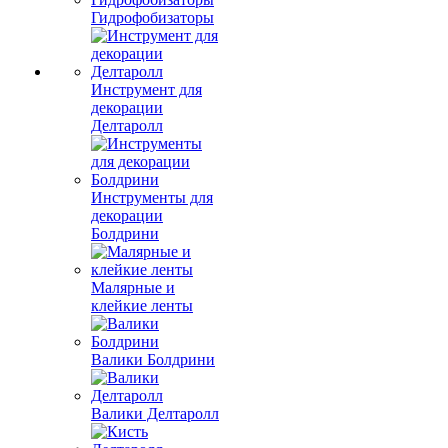
Гидрофобизаторы
Инструмент для
декорации
Делтаролл
Инструменты для
декорации
Болдрини
Малярные и
клейкие ленты
Валики Болдрини
Валики Делтаролл