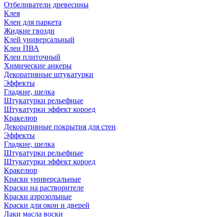
Отбеливатели древесины
Клея
Клеи для паркета
Жидкие гвозди
Клей универсальный
Клеи ПВА
Клеи плиточный
Химические анкеры
Декоративные штукатурки
Эффекты
Гладкие, шелка
Штукатурки рельефные
Штукатурки эффект короед
Кракелюр
Декоративные покрытия для стен
Эффекты
Гладкие, шелка
Штукатурки рельефные
Штукатурки эффект короед
Кракелюр
Краски универсальные
Краски на растворителе
Краски аэрозольные
Краски для окон и дверей
Лаки масла воски