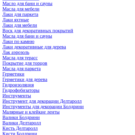
Масло для бани и сауны
Масла для мебели
Лаки для паркета
Лаки яхтные
Лаки для мебели
Воск для декоративных покрытий
Масла для бани и сауны
Лаки по камню
Лаки декоративные для дерева
Лак аэрозоль
Масла для терасс
Покрытие для торцов
Масла для паркета
Герметики
Герметики для дерева
Гидроизоляция
Гидрофобизаторы
Инструменты
Инструмент для декорации Делтаролл
Инструменты для декорации Болдрини
Малярные и клейкие ленты
Валики Болдрини
Валики Делтаролл
Кисть Делтаролл
Кисти Болдрини