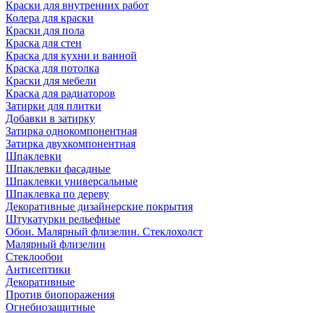
Краски для внутренних работ
Колера для краски
Краски для пола
Краска для стен
Краска для кухни и ванной
Краска для потолка
Краски для мебели
Краска для радиаторов
Затирки для плитки
Добавки в затирку
Затирка однокомпонентная
Затирка двухкомпонентная
Шпаклевки
Шпаклевки фасадные
Шпаклевки универсальные
Шпаклевка по дереву
Декоративные дизайнерские покрытия
Штукатурки рельефные
Обои. Малярный флизелин. Стеклохолст
Малярный флизелин
Стеклообои
Антисептики
Декоративные
Против биопоражения
Огнебиозащитные