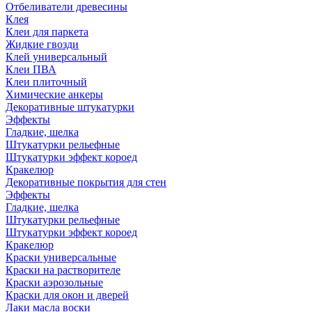
Отбеливатели древесины
Клея
Клеи для паркета
Жидкие гвозди
Клей универсальный
Клеи ПВА
Клеи плиточный
Химические анкеры
Декоративные штукатурки
Эффекты
Гладкие, шелка
Штукатурки рельефные
Штукатурки эффект короед
Кракелюр
Декоративные покрытия для стен
Эффекты
Гладкие, шелка
Штукатурки рельефные
Штукатурки эффект короед
Кракелюр
Краски универсальные
Краски на растворителе
Краски аэрозольные
Краски для окон и дверей
Лаки масла воски