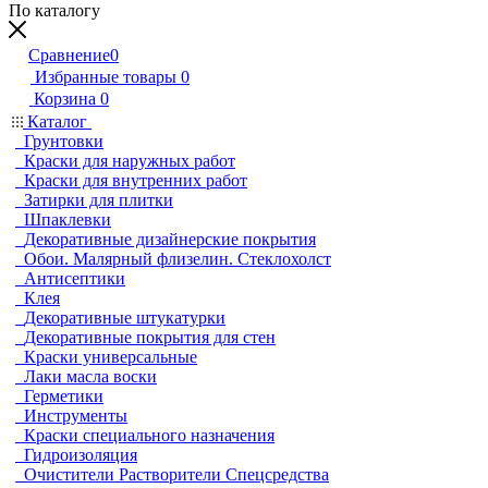
По каталогу
Сравнение
0
Избранные товары
0
Корзина
0
Каталог
Грунтовки
Краски для наружных работ
Краски для внутренних работ
Затирки для плитки
Шпаклевки
Декоративные дизайнерские покрытия
Обои. Малярный флизелин. Стеклохолст
Антисептики
Клея
Декоративные штукатурки
Декоративные покрытия для стен
Краски универсальные
Лаки масла воски
Герметики
Инструменты
Краски специального назначения
Гидроизоляция
Очистители Растворители Спецсредства