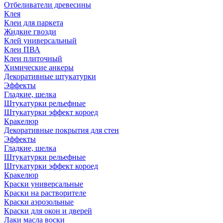
Отбеливатели древесины
Клея
Клеи для паркета
Жидкие гвозди
Клей универсальный
Клеи ПВА
Клеи плиточный
Химические анкеры
Декоративные штукатурки
Эффекты
Гладкие, шелка
Штукатурки рельефные
Штукатурки эффект короед
Кракелюр
Декоративные покрытия для стен
Эффекты
Гладкие, шелка
Штукатурки рельефные
Штукатурки эффект короед
Кракелюр
Краски универсальные
Краски на растворителе
Краски аэрозольные
Краски для окон и дверей
Лаки масла воски