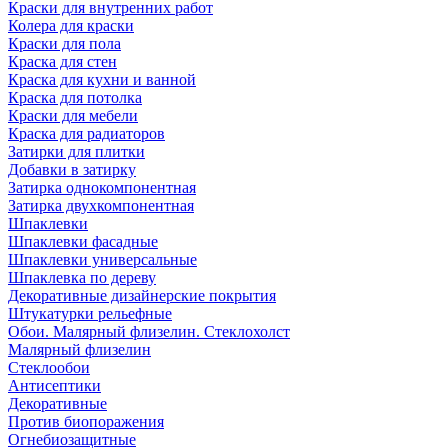
Краски для внутренних работ
Колера для краски
Краски для пола
Краска для стен
Краска для кухни и ванной
Краска для потолка
Краски для мебели
Краска для радиаторов
Затирки для плитки
Добавки в затирку
Затирка однокомпонентная
Затирка двухкомпонентная
Шпаклевки
Шпаклевки фасадные
Шпаклевки универсальные
Шпаклевка по дереву
Декоративные дизайнерские покрытия
Штукатурки рельефные
Обои. Малярный флизелин. Стеклохолст
Малярный флизелин
Стеклообои
Антисептики
Декоративные
Против биопоражения
Огнебиозащитные