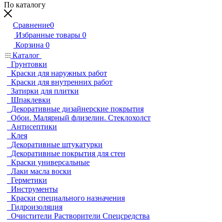
По каталогу
Сравнение
0
Избранные товары
0
Корзина
0
Каталог
Грунтовки
Краски для наружных работ
Краски для внутренних работ
Затирки для плитки
Шпаклевки
Декоративные дизайнерские покрытия
Обои. Малярный флизелин. Стеклохолст
Антисептики
Клея
Декоративные штукатурки
Декоративные покрытия для стен
Краски универсальные
Лаки масла воски
Герметики
Инструменты
Краски специального назначения
Гидроизоляция
Очистители Растворители Спецсредства