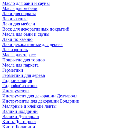
Масло для бани и сауны
Масла для мебели
Лаки для паркета
Лаки яхтные
Лаки для мебели
Воск для декоративных покрытий
Масла для бани и сауны
Лаки по камню
Лаки декоративные для дерева
Лак аэрозоль
Масла для терасс
Покрытие для торцов
Масла для паркета
Герметики
Герметики для дерева
Гидроизоляция
Гидрофобизаторы
Инструменты
Инструмент для декорации Делтаролл
Инструменты для декорации Болдрини
Малярные и клейкие ленты
Валики Болдрини
Валики Делтаролл
Кисть Делтаролл
Кисти Болдрини