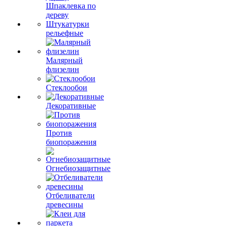
Шпаклевка по
дереву
Штукатурки
рельефные
Малярный
флизелин
Стеклообои
Декоративные
Против
биопоражения
Огнебиозащитные
Отбеливатели
древесины