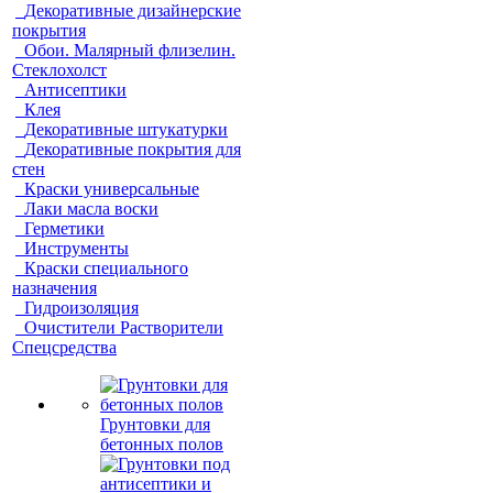
Декоративные дизайнерские
покрытия
Обои. Малярный флизелин.
Стеклохолст
Антисептики
Клея
Декоративные штукатурки
Декоративные покрытия для
стен
Краски универсальные
Лаки масла воски
Герметики
Инструменты
Краски специального
назначения
Гидроизоляция
Очистители Растворители
Спецсредства
Грунтовки для
бетонных полов