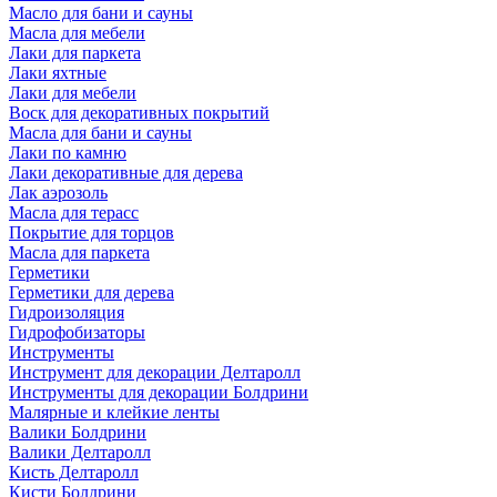
Масло для бани и сауны
Масла для мебели
Лаки для паркета
Лаки яхтные
Лаки для мебели
Воск для декоративных покрытий
Масла для бани и сауны
Лаки по камню
Лаки декоративные для дерева
Лак аэрозоль
Масла для терасс
Покрытие для торцов
Масла для паркета
Герметики
Герметики для дерева
Гидроизоляция
Гидрофобизаторы
Инструменты
Инструмент для декорации Делтаролл
Инструменты для декорации Болдрини
Малярные и клейкие ленты
Валики Болдрини
Валики Делтаролл
Кисть Делтаролл
Кисти Болдрини