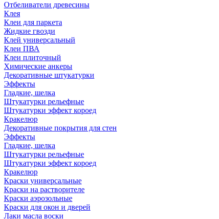
Отбеливатели древесины
Клея
Клеи для паркета
Жидкие гвозди
Клей универсальный
Клеи ПВА
Клеи плиточный
Химические анкеры
Декоративные штукатурки
Эффекты
Гладкие, шелка
Штукатурки рельефные
Штукатурки эффект короед
Кракелюр
Декоративные покрытия для стен
Эффекты
Гладкие, шелка
Штукатурки рельефные
Штукатурки эффект короед
Кракелюр
Краски универсальные
Краски на растворителе
Краски аэрозольные
Краски для окон и дверей
Лаки масла воски