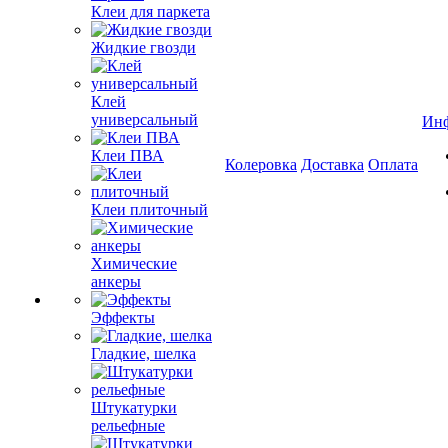
Клеи для паркета
Жидкие гвозди
Клей
универсальный
Ин
Клеи ПВА
Колеровка
Доставка
Оплата
Клеи плиточный
Химические
анкеры
Эффекты
Гладкие, шелка
Штукатурки
рельефные