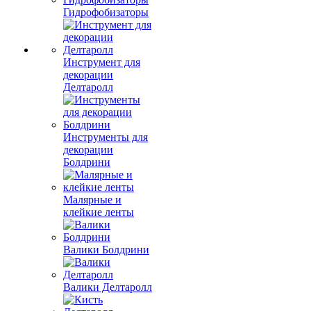
Гидрофобизаторы
Инструмент для
декорации
Делтаролл
Инструменты для
декорации
Болдрини
Малярные и
клейкие ленты
Валики Болдрини
Валики Делтаролл