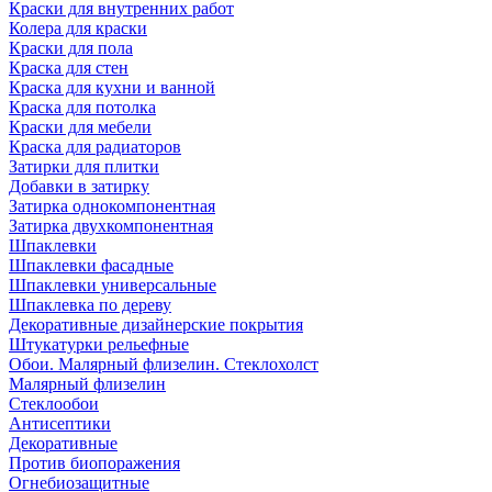
Краски для внутренних работ
Колера для краски
Краски для пола
Краска для стен
Краска для кухни и ванной
Краска для потолка
Краски для мебели
Краска для радиаторов
Затирки для плитки
Добавки в затирку
Затирка однокомпонентная
Затирка двухкомпонентная
Шпаклевки
Шпаклевки фасадные
Шпаклевки универсальные
Шпаклевка по дереву
Декоративные дизайнерские покрытия
Штукатурки рельефные
Обои. Малярный флизелин. Стеклохолст
Малярный флизелин
Стеклообои
Антисептики
Декоративные
Против биопоражения
Огнебиозащитные