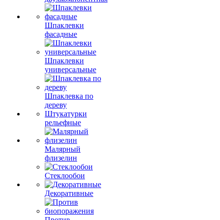
Шпаклевки
фасадные
Шпаклевки
универсальные
Шпаклевка по
дереву
Штукатурки
рельефные
Малярный
флизелин
Стеклообои
Декоративные
Против