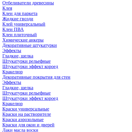
Отбеливатели древесины
Клея
Клеи для паркета
Жидкие гвозди
Клей универсальный
Клеи ПВА
Клеи плиточный
Химические анкеры
Декоративные штукатурки
Эффекты
Гладкие, шелка
Штукатурки рельефные
Штукатурки эффект короед
Кракелюр
Декоративные покрытия для стен
Эффекты
Гладкие, шелка
Штукатурки рельефные
Штукатурки эффект короед
Кракелюр
Краски универсальные
Краски на растворителе
Краски аэрозольные
Краски для окон и дверей
Лаки масла воски