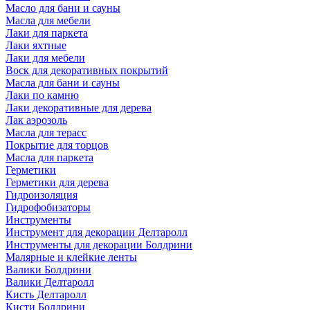
Масло для бани и сауны
Масла для мебели
Лаки для паркета
Лаки яхтные
Лаки для мебели
Воск для декоративных покрытий
Масла для бани и сауны
Лаки по камню
Лаки декоративные для дерева
Лак аэрозоль
Масла для терасс
Покрытие для торцов
Масла для паркета
Герметики
Герметики для дерева
Гидроизоляция
Гидрофобизаторы
Инструменты
Инструмент для декорации Делтаролл
Инструменты для декорации Болдрини
Малярные и клейкие ленты
Валики Болдрини
Валики Делтаролл
Кисть Делтаролл
Кисти Болдрини