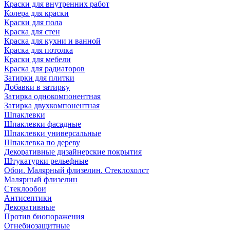
Краски для внутренних работ
Колера для краски
Краски для пола
Краска для стен
Краска для кухни и ванной
Краска для потолка
Краски для мебели
Краска для радиаторов
Затирки для плитки
Добавки в затирку
Затирка однокомпонентная
Затирка двухкомпонентная
Шпаклевки
Шпаклевки фасадные
Шпаклевки универсальные
Шпаклевка по дереву
Декоративные дизайнерские покрытия
Штукатурки рельефные
Обои. Малярный флизелин. Стеклохолст
Малярный флизелин
Стеклообои
Антисептики
Декоративные
Против биопоражения
Огнебиозащитные