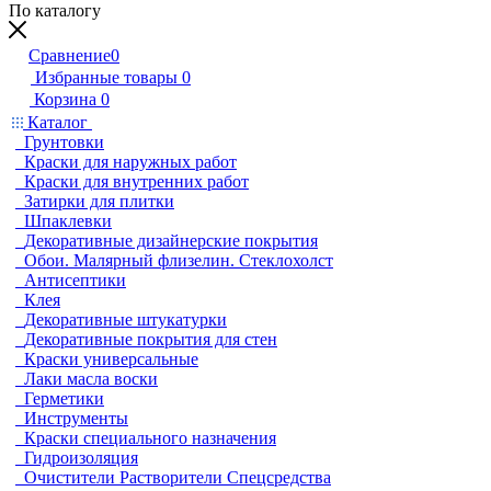
По каталогу
Сравнение
0
Избранные товары
0
Корзина
0
Каталог
Грунтовки
Краски для наружных работ
Краски для внутренних работ
Затирки для плитки
Шпаклевки
Декоративные дизайнерские покрытия
Обои. Малярный флизелин. Стеклохолст
Антисептики
Клея
Декоративные штукатурки
Декоративные покрытия для стен
Краски универсальные
Лаки масла воски
Герметики
Инструменты
Краски специального назначения
Гидроизоляция
Очистители Растворители Спецсредства