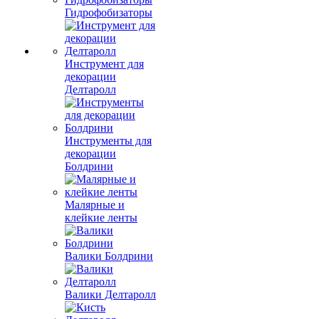
Гидрофобизаторы
Инструмент для
декорации
Делтаролл
Инструменты для
декорации
Болдрини
Малярные и
клейкие ленты
Валики Болдрини
Валики Делтаролл