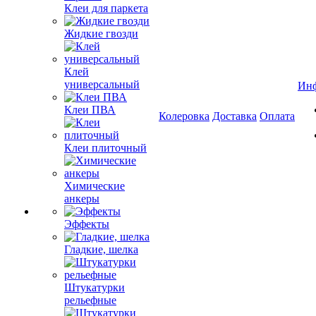
Клеи для паркета
Жидкие гвозди
Клей
универсальный
Ин
Клеи ПВА
Колеровка
Доставка
Оплата
Клеи плиточный
Химические
анкеры
Эффекты
Гладкие, шелка
Штукатурки
рельефные