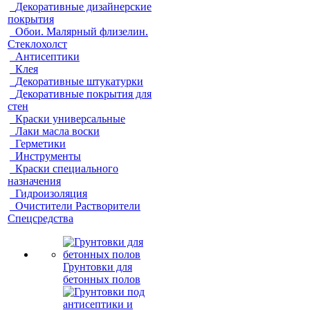
Декоративные дизайнерские
покрытия
Обои. Малярный флизелин.
Стеклохолст
Антисептики
Клея
Декоративные штукатурки
Декоративные покрытия для
стен
Краски универсальные
Лаки масла воски
Герметики
Инструменты
Краски специального
назначения
Гидроизоляция
Очистители Растворители
Спецсредства
Грунтовки для
бетонных полов