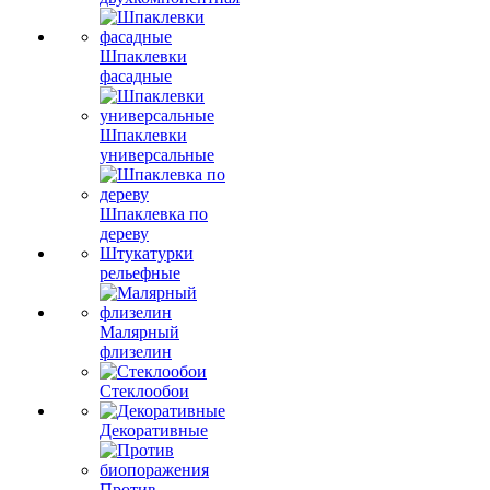
Шпаклевки
фасадные
Шпаклевки
универсальные
Шпаклевка по
дереву
Штукатурки
рельефные
Малярный
флизелин
Стеклообои
Декоративные
Против