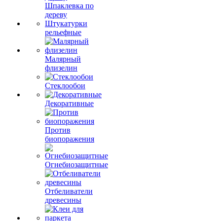
Шпаклевка по
дереву
Штукатурки
рельефные
Малярный
флизелин
Стеклообои
Декоративные
Против
биопоражения
Огнебиозащитные
Отбеливатели
древесины