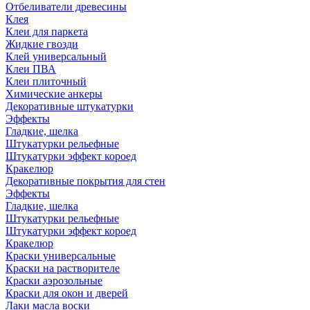
Отбеливатели древесины
Клея
Клеи для паркета
Жидкие гвозди
Клей универсальный
Клеи ПВА
Клеи плиточный
Химические анкеры
Декоративные штукатурки
Эффекты
Гладкие, шелка
Штукатурки рельефные
Штукатурки эффект короед
Кракелюр
Декоративные покрытия для стен
Эффекты
Гладкие, шелка
Штукатурки рельефные
Штукатурки эффект короед
Кракелюр
Краски универсальные
Краски на растворителе
Краски аэрозольные
Краски для окон и дверей
Лаки масла воски