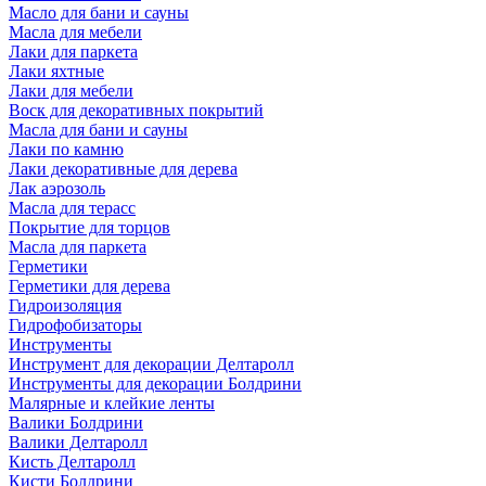
Масло для бани и сауны
Масла для мебели
Лаки для паркета
Лаки яхтные
Лаки для мебели
Воск для декоративных покрытий
Масла для бани и сауны
Лаки по камню
Лаки декоративные для дерева
Лак аэрозоль
Масла для терасс
Покрытие для торцов
Масла для паркета
Герметики
Герметики для дерева
Гидроизоляция
Гидрофобизаторы
Инструменты
Инструмент для декорации Делтаролл
Инструменты для декорации Болдрини
Малярные и клейкие ленты
Валики Болдрини
Валики Делтаролл
Кисть Делтаролл
Кисти Болдрини