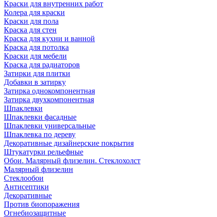
Краски для внутренних работ
Колера для краски
Краски для пола
Краска для стен
Краска для кухни и ванной
Краска для потолка
Краски для мебели
Краска для радиаторов
Затирки для плитки
Добавки в затирку
Затирка однокомпонентная
Затирка двухкомпонентная
Шпаклевки
Шпаклевки фасадные
Шпаклевки универсальные
Шпаклевка по дереву
Декоративные дизайнерские покрытия
Штукатурки рельефные
Обои. Малярный флизелин. Стеклохолст
Малярный флизелин
Стеклообои
Антисептики
Декоративные
Против биопоражения
Огнебиозащитные