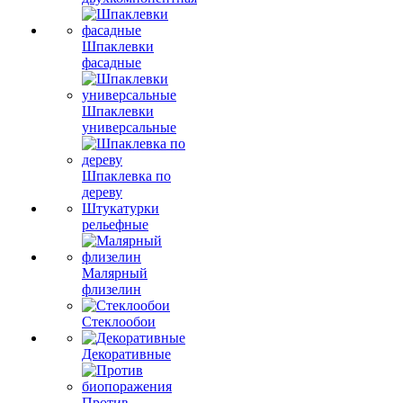
Шпаклевки
фасадные
Шпаклевки
универсальные
Шпаклевка по
дереву
Штукатурки
рельефные
Малярный
флизелин
Стеклообои
Декоративные
Против