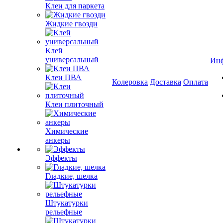
Клеи для паркета
Жидкие гвозди
Клей
универсальный
Ин
Клеи ПВА
Колеровка
Доставка
Оплата
Клеи плиточный
Химические
анкеры
Эффекты
Гладкие, шелка
Штукатурки
рельефные