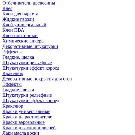
Отбеливатели древесины
Клея
Клеи для паркета
Жидкие гвозди
Клей универсальный
Клеи ПВА
Клеи плиточный
Химические анкеры
Декоративные штукатурки
Эффекты
Гладкие, шелка
Штукатурки рельефные
Штукатурки эффект короед
Кракелюр
Декоративные покрытия для стен
Эффекты
Гладкие, шелка
Штукатурки рельефные
Штукатурки эффект короед
Кракелюр
Краски универсальные
Краски на растворителе
Краски аэрозольные
Краски для окон и дверей
Лаки масла воски