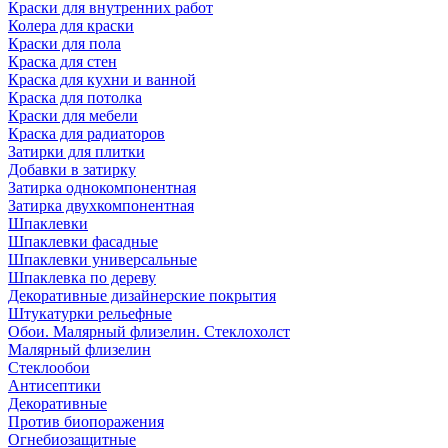
Краски для внутренних работ
Колера для краски
Краски для пола
Краска для стен
Краска для кухни и ванной
Краска для потолка
Краски для мебели
Краска для радиаторов
Затирки для плитки
Добавки в затирку
Затирка однокомпонентная
Затирка двухкомпонентная
Шпаклевки
Шпаклевки фасадные
Шпаклевки универсальные
Шпаклевка по дереву
Декоративные дизайнерские покрытия
Штукатурки рельефные
Обои. Малярный флизелин. Стеклохолст
Малярный флизелин
Стеклообои
Антисептики
Декоративные
Против биопоражения
Огнебиозащитные