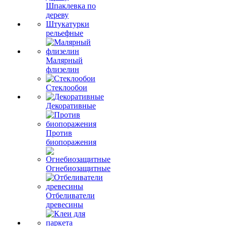
Шпаклевка по
дереву
Штукатурки
рельефные
Малярный
флизелин
Стеклообои
Декоративные
Против
биопоражения
Огнебиозащитные
Отбеливатели
древесины