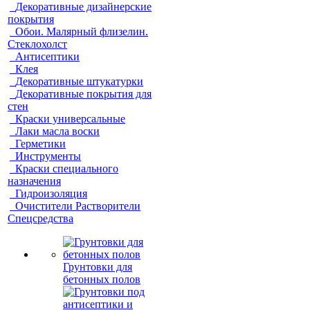
Декоративные дизайнерские
покрытия
Обои. Малярный флизелин.
Стеклохолст
Антисептики
Клея
Декоративные штукатурки
Декоративные покрытия для
стен
Краски универсальные
Лаки масла воски
Герметики
Инструменты
Краски специального
назначения
Гидроизоляция
Очистители Растворители
Спецсредства
Грунтовки для
бетонных полов