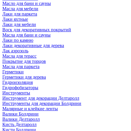
Масло для бани и сауны
Масла для мебели
Лаки для паркета
Лаки яхтные
Лаки для мебели
Воск для декоративных покрытий
Масла для бани и сауны
Лаки по камню
Лаки декоративные для дерева
Лак аэрозоль
Масла для терасс
Покрытие для торцов
Масла для паркета
Герметики
Герметики для дерева
Гидроизоляция
Гидрофобизаторы
Инструменты
Инструмент для декорации Делтаролл
Инструменты для декорации Болдрини
Малярные и клейкие ленты
Валики Болдрини
Валики Делтаролл
Кисть Делтаролл
Кисти Болдрини