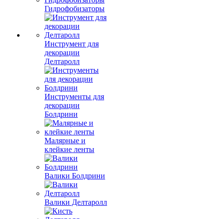
Гидрофобизаторы
Инструмент для
декорации
Делтаролл
Инструменты для
декорации
Болдрини
Малярные и
клейкие ленты
Валики Болдрини
Валики Делтаролл