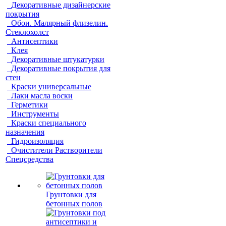
Декоративные дизайнерские
покрытия
Обои. Малярный флизелин.
Стеклохолст
Антисептики
Клея
Декоративные штукатурки
Декоративные покрытия для
стен
Краски универсальные
Лаки масла воски
Герметики
Инструменты
Краски специального
назначения
Гидроизоляция
Очистители Растворители
Спецсредства
Грунтовки для
бетонных полов