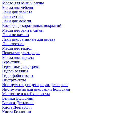
Масло для бани и сауны
Масла для мебели
Лаки для паркета
Лаки яхтные
Лаки для мебели
Воск для декоративных покрытий
Масла для бани и сауны
Лаки по камню
Лаки декоративные для дерева
Лак аэрозоль
Масла для терасс
Покрытие для торцов
Масла для паркета
Герметики
Герметики для дерева
Гидроизоляция
Гидрофобизаторы
Инструменты
Инструмент для декорации Делтаролл
Инструменты для декорации Болдрини
Малярные и клейкие ленты
Валики Болдрини
Валики Делтаролл
Кисть Делтаролл
Кисти Болдрини