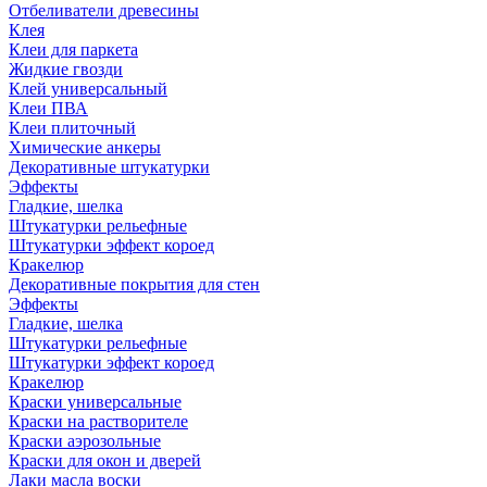
Отбеливатели древесины
Клея
Клеи для паркета
Жидкие гвозди
Клей универсальный
Клеи ПВА
Клеи плиточный
Химические анкеры
Декоративные штукатурки
Эффекты
Гладкие, шелка
Штукатурки рельефные
Штукатурки эффект короед
Кракелюр
Декоративные покрытия для стен
Эффекты
Гладкие, шелка
Штукатурки рельефные
Штукатурки эффект короед
Кракелюр
Краски универсальные
Краски на растворителе
Краски аэрозольные
Краски для окон и дверей
Лаки масла воски