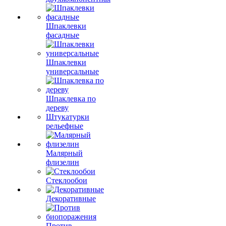
Шпаклевки
фасадные
Шпаклевки
универсальные
Шпаклевка по
дереву
Штукатурки
рельефные
Малярный
флизелин
Стеклообои
Декоративные
Против