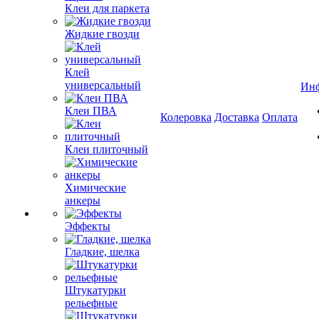
Клеи для паркета
Жидкие гвозди
Клей
универсальный
Ин
Клеи ПВА
Колеровка
Доставка
Оплата
Клеи плиточный
Химические
анкеры
Эффекты
Гладкие, шелка
Штукатурки
рельефные