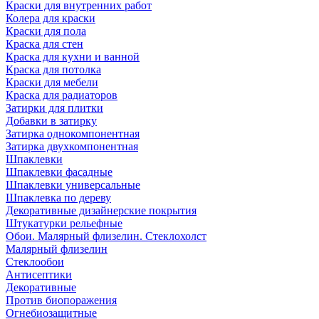
Краски для внутренних работ
Колера для краски
Краски для пола
Краска для стен
Краска для кухни и ванной
Краска для потолка
Краски для мебели
Краска для радиаторов
Затирки для плитки
Добавки в затирку
Затирка однокомпонентная
Затирка двухкомпонентная
Шпаклевки
Шпаклевки фасадные
Шпаклевки универсальные
Шпаклевка по дереву
Декоративные дизайнерские покрытия
Штукатурки рельефные
Обои. Малярный флизелин. Стеклохолст
Малярный флизелин
Стеклообои
Антисептики
Декоративные
Против биопоражения
Огнебиозащитные