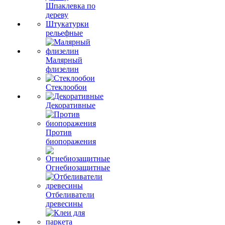
Шпаклевка по
дереву
Штукатурки
рельефные
Малярный
флизелин
Стеклообои
Декоративные
Против
биопоражения
Огнебиозащитные
Отбеливатели
древесины