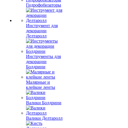
Гидрофобизаторы
Инструмент для
декорации
Делтаролл
Инструменты для
декорации
Болдрини
Малярные и
клейкие ленты
Валики Болдрини
Валики Делтаролл