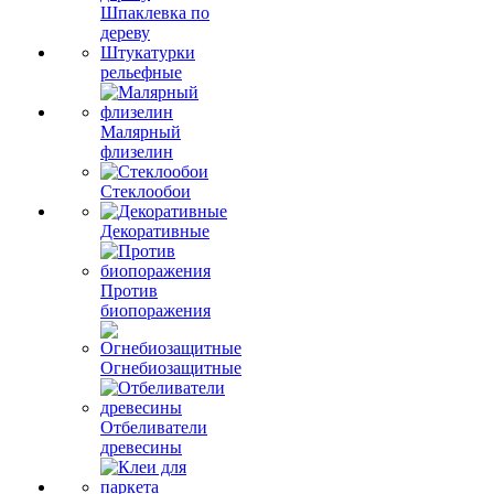
Шпаклевка по
дереву
Штукатурки
рельефные
Малярный
флизелин
Стеклообои
Декоративные
Против
биопоражения
Огнебиозащитные
Отбеливатели
древесины