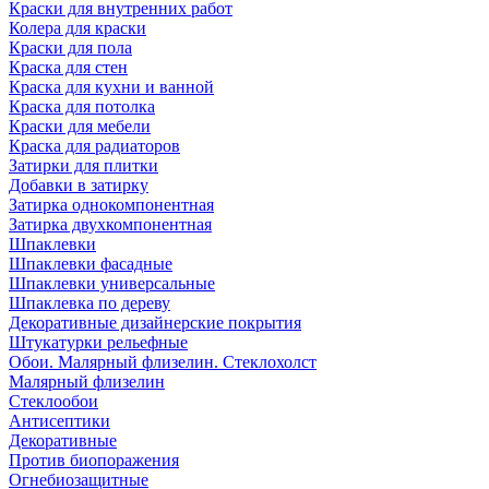
Краски для внутренних работ
Колера для краски
Краски для пола
Краска для стен
Краска для кухни и ванной
Краска для потолка
Краски для мебели
Краска для радиаторов
Затирки для плитки
Добавки в затирку
Затирка однокомпонентная
Затирка двухкомпонентная
Шпаклевки
Шпаклевки фасадные
Шпаклевки универсальные
Шпаклевка по дереву
Декоративные дизайнерские покрытия
Штукатурки рельефные
Обои. Малярный флизелин. Стеклохолст
Малярный флизелин
Стеклообои
Антисептики
Декоративные
Против биопоражения
Огнебиозащитные