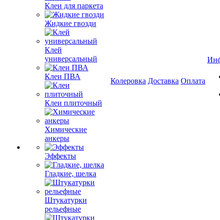
Клеи для паркета
Жидкие гвозди
Клей
универсальный
Ин
Клеи ПВА
Колеровка
Доставка
Оплата
Клеи плиточный
Химические
анкеры
Эффекты
Гладкие, шелка
Штукатурки
рельефные