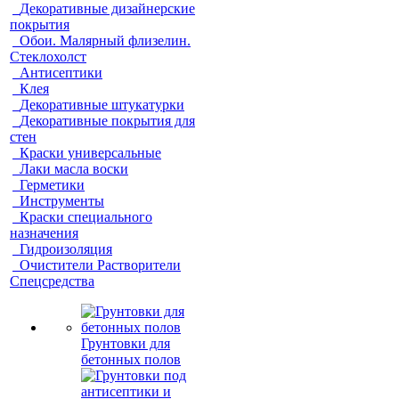
Декоративные дизайнерские
покрытия
Обои. Малярный флизелин.
Стеклохолст
Антисептики
Клея
Декоративные штукатурки
Декоративные покрытия для
стен
Краски универсальные
Лаки масла воски
Герметики
Инструменты
Краски специального
назначения
Гидроизоляция
Очистители Растворители
Спецсредства
Грунтовки для
бетонных полов