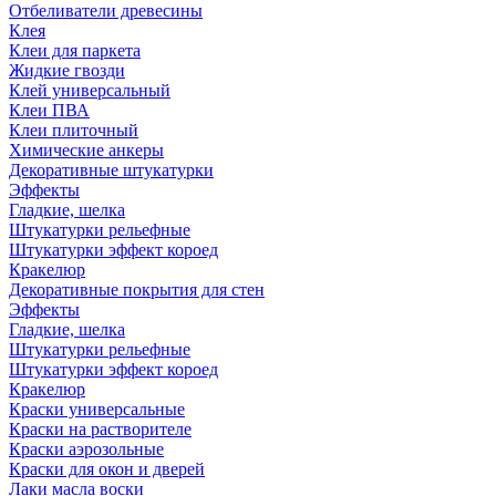
Отбеливатели древесины
Клея
Клеи для паркета
Жидкие гвозди
Клей универсальный
Клеи ПВА
Клеи плиточный
Химические анкеры
Декоративные штукатурки
Эффекты
Гладкие, шелка
Штукатурки рельефные
Штукатурки эффект короед
Кракелюр
Декоративные покрытия для стен
Эффекты
Гладкие, шелка
Штукатурки рельефные
Штукатурки эффект короед
Кракелюр
Краски универсальные
Краски на растворителе
Краски аэрозольные
Краски для окон и дверей
Лаки масла воски