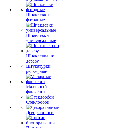
Шпаклевки
фасадные
Шпаклевки
универсальные
Шпаклевка по
дереву
Штукатурки
рельефные
Малярный
флизелин
Стеклообои
Декоративные
Против