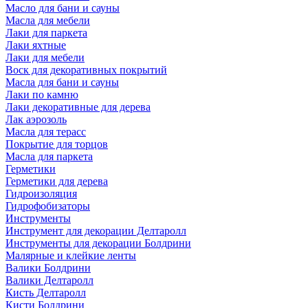
Масло для бани и сауны
Масла для мебели
Лаки для паркета
Лаки яхтные
Лаки для мебели
Воск для декоративных покрытий
Масла для бани и сауны
Лаки по камню
Лаки декоративные для дерева
Лак аэрозоль
Масла для терасс
Покрытие для торцов
Масла для паркета
Герметики
Герметики для дерева
Гидроизоляция
Гидрофобизаторы
Инструменты
Инструмент для декорации Делтаролл
Инструменты для декорации Болдрини
Малярные и клейкие ленты
Валики Болдрини
Валики Делтаролл
Кисть Делтаролл
Кисти Болдрини