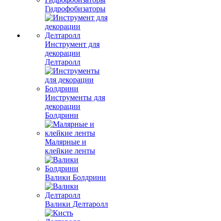
Гидрофобизаторы
Инструмент для
декорации
Делтаролл
Инструменты для
декорации
Болдрини
Малярные и
клейкие ленты
Валики Болдрини
Валики Делтаролл