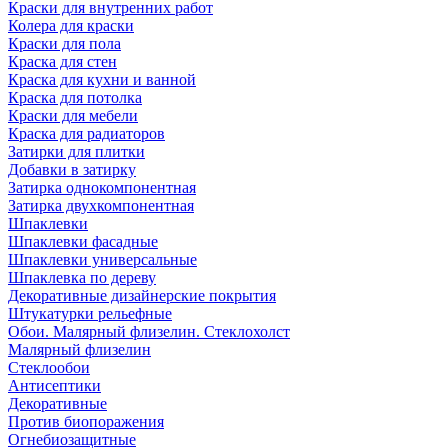
Краски для внутренних работ
Колера для краски
Краски для пола
Краска для стен
Краска для кухни и ванной
Краска для потолка
Краски для мебели
Краска для радиаторов
Затирки для плитки
Добавки в затирку
Затирка однокомпонентная
Затирка двухкомпонентная
Шпаклевки
Шпаклевки фасадные
Шпаклевки универсальные
Шпаклевка по дереву
Декоративные дизайнерские покрытия
Штукатурки рельефные
Обои. Малярный флизелин. Стеклохолст
Малярный флизелин
Стеклообои
Антисептики
Декоративные
Против биопоражения
Огнебиозащитные