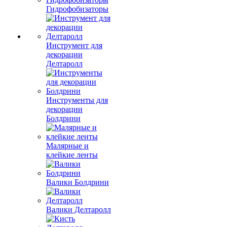
Гидрофобизаторы
Инструмент для
декорации
Делтаролл
Инструменты для
декорации
Болдрини
Малярные и
клейкие ленты
Валики Болдрини
Валики Делтаролл