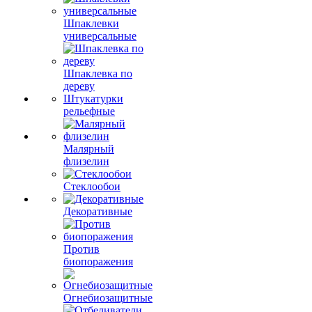
Шпаклевки
универсальные
Шпаклевка по
дереву
Штукатурки
рельефные
Малярный
флизелин
Стеклообои
Декоративные
Против
биопоражения
Огнебиозащитные