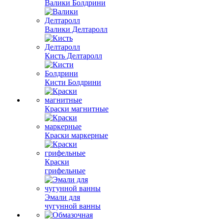
Валики Болдрини
Валики Делтаролл
Кисть Делтаролл
Кисти Болдрини
Краски магнитные
Краски маркерные
Краски
грифельные
Эмали для
чугунной ванны