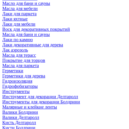
Масло для бани и сауны
Масла для мебели
Лаки для паркета
Лаки яхтные
Лаки для мебели
Воск для декоративных покрытий
Масла для бани и сауны
Лаки по камню
Лаки декоративные для дерева
Лак аэрозоль
Масла для терасс
Покрытие для торцов
Масла для паркета
Герметики
Герметики для дерева
Гидроизоляция
Гидрофобизаторы
Инструменты
Инструмент для декорации Делтаролл
Инструменты для декорации Болдрини
Малярные и клейкие ленты
Валики Болдрини
Валики Делтаролл
Кисть Делтаролл
Кисти Болдрини