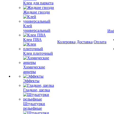
Клеи для паркета
Жидкие гвозди
Клей
универсальный
Ин
Клеи ПВА
Колеровка
Доставка
Оплата
Клеи плиточный
Химические
анкеры
Эффекты
Гладкие, шелка
Штукатурки
рельефные