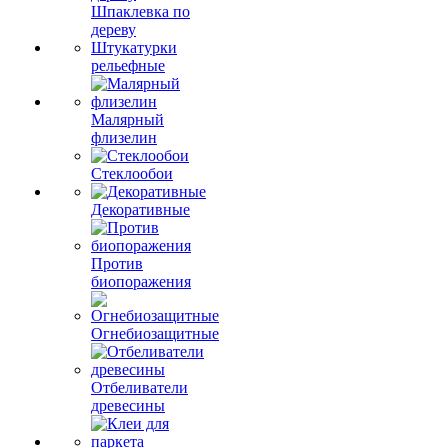
Шпаклевка по
дереву
Штукатурки
рельефные
Малярный
флизелин
Стеклообои
Декоративные
Против
биопоражения
Огнебиозащитные
Отбеливатели
древесины