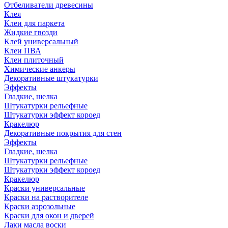
Отбеливатели древесины
Клея
Клеи для паркета
Жидкие гвозди
Клей универсальный
Клеи ПВА
Клеи плиточный
Химические анкеры
Декоративные штукатурки
Эффекты
Гладкие, шелка
Штукатурки рельефные
Штукатурки эффект короед
Кракелюр
Декоративные покрытия для стен
Эффекты
Гладкие, шелка
Штукатурки рельефные
Штукатурки эффект короед
Кракелюр
Краски универсальные
Краски на растворителе
Краски аэрозольные
Краски для окон и дверей
Лаки масла воски