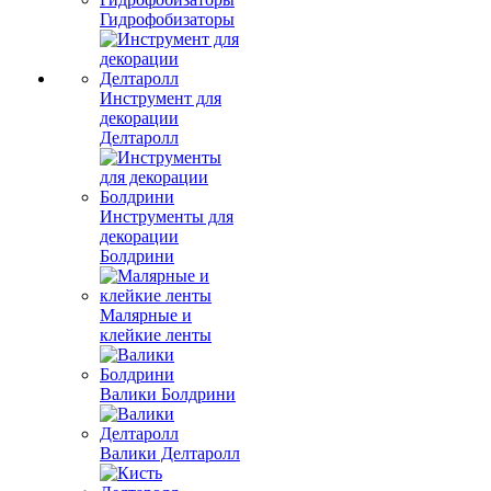
Гидрофобизаторы
Инструмент для
декорации
Делтаролл
Инструменты для
декорации
Болдрини
Малярные и
клейкие ленты
Валики Болдрини
Валики Делтаролл