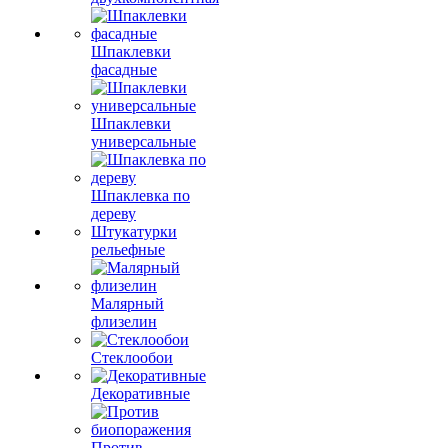
Шпаклевки
фасадные
Шпаклевки
универсальные
Шпаклевка по
дереву
Штукатурки
рельефные
Малярный
флизелин
Стеклообои
Декоративные
Против