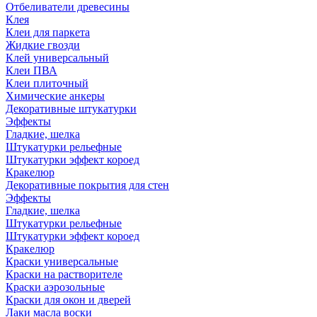
Отбеливатели древесины
Клея
Клеи для паркета
Жидкие гвозди
Клей универсальный
Клеи ПВА
Клеи плиточный
Химические анкеры
Декоративные штукатурки
Эффекты
Гладкие, шелка
Штукатурки рельефные
Штукатурки эффект короед
Кракелюр
Декоративные покрытия для стен
Эффекты
Гладкие, шелка
Штукатурки рельефные
Штукатурки эффект короед
Кракелюр
Краски универсальные
Краски на растворителе
Краски аэрозольные
Краски для окон и дверей
Лаки масла воски