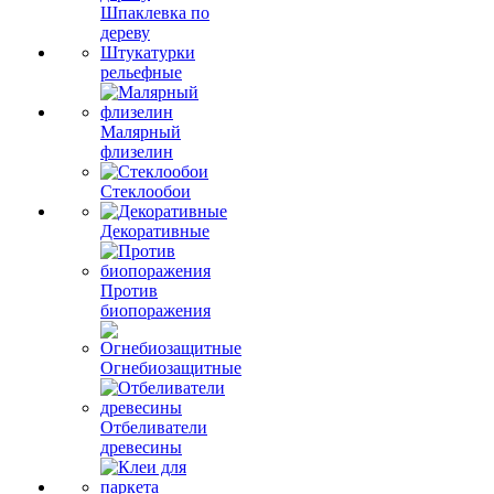
Шпаклевка по
дереву
Штукатурки
рельефные
Малярный
флизелин
Стеклообои
Декоративные
Против
биопоражения
Огнебиозащитные
Отбеливатели
древесины