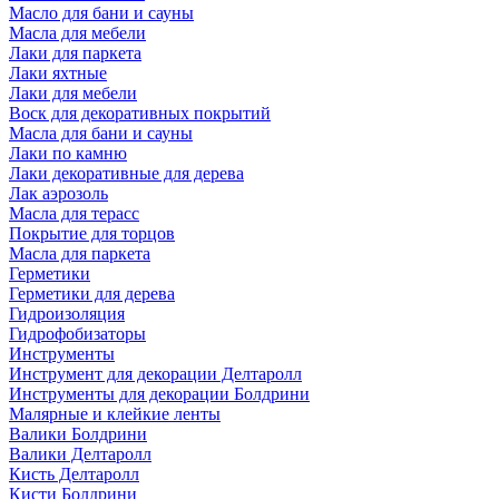
Масло для бани и сауны
Масла для мебели
Лаки для паркета
Лаки яхтные
Лаки для мебели
Воск для декоративных покрытий
Масла для бани и сауны
Лаки по камню
Лаки декоративные для дерева
Лак аэрозоль
Масла для терасс
Покрытие для торцов
Масла для паркета
Герметики
Герметики для дерева
Гидроизоляция
Гидрофобизаторы
Инструменты
Инструмент для декорации Делтаролл
Инструменты для декорации Болдрини
Малярные и клейкие ленты
Валики Болдрини
Валики Делтаролл
Кисть Делтаролл
Кисти Болдрини