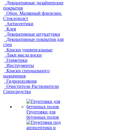
Декоративные дизайнерские
покрытия
Обои. Малярный флизелин.
Стеклохолст
Антисептики
Клея
Декоративные штукатурки
Декоративные покрытия для
стен
Краски универсальные
Лаки масла воски
Герметики
Инструменты
Краски специального
назначения
Гидроизоляция
Очистители Растворители
Спецсредства
Грунтовки для
бетонных полов