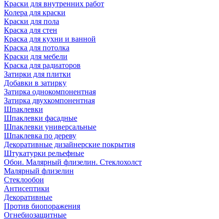
Краски для внутренних работ
Колера для краски
Краски для пола
Краска для стен
Краска для кухни и ванной
Краска для потолка
Краски для мебели
Краска для радиаторов
Затирки для плитки
Добавки в затирку
Затирка однокомпонентная
Затирка двухкомпонентная
Шпаклевки
Шпаклевки фасадные
Шпаклевки универсальные
Шпаклевка по дереву
Декоративные дизайнерские покрытия
Штукатурки рельефные
Обои. Малярный флизелин. Стеклохолст
Малярный флизелин
Стеклообои
Антисептики
Декоративные
Против биопоражения
Огнебиозащитные