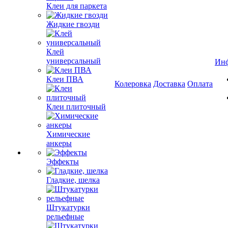
Клеи для паркета
Жидкие гвозди
Клей
универсальный
Ин
Клеи ПВА
Колеровка
Доставка
Оплата
Клеи плиточный
Химические
анкеры
Эффекты
Гладкие, шелка
Штукатурки
рельефные