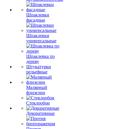
Шпаклевки
фасадные
Шпаклевки
универсальные
Шпаклевка по
дереву
Штукатурки
рельефные
Малярный
флизелин
Стеклообои
Декоративные
Против