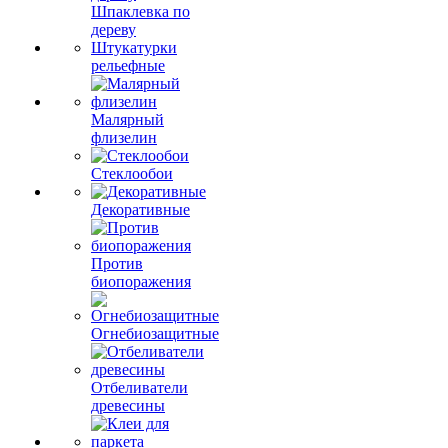
Шпаклевка по
дереву
Штукатурки
рельефные
Малярный
флизелин
Стеклообои
Декоративные
Против
биопоражения
Огнебиозащитные
Отбеливатели
древесины