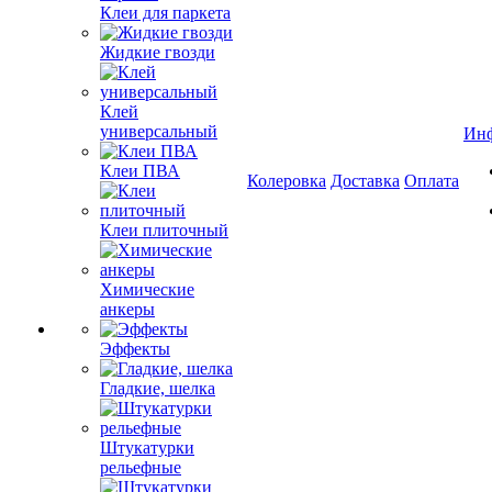
Клеи для паркета
Жидкие гвозди
Клей
универсальный
Ин
Клеи ПВА
Колеровка
Доставка
Оплата
Клеи плиточный
Химические
анкеры
Эффекты
Гладкие, шелка
Штукатурки
рельефные