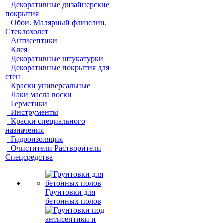
Декоративные дизайнерские
покрытия
Обои. Малярный флизелин.
Стеклохолст
Антисептики
Клея
Декоративные штукатурки
Декоративные покрытия для
стен
Краски универсальные
Лаки масла воски
Герметики
Инструменты
Краски специального
назначения
Гидроизоляция
Очистители Растворители
Спецсредства
Грунтовки для
бетонных полов