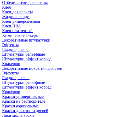
Отбеливатели древесины
Клея
Клеи для паркета
Жидкие гвозди
Клей универсальный
Клеи ПВА
Клеи плиточный
Химические анкеры
Декоративные штукатурки
Эффекты
Гладкие, шелка
Штукатурки рельефные
Штукатурки эффект короед
Кракелюр
Декоративные покрытия для стен
Эффекты
Гладкие, шелка
Штукатурки рельефные
Штукатурки эффект короед
Кракелюр
Краски универсальные
Краски на растворителе
Краски аэрозольные
Краски для окон и дверей
Лаки масла воски