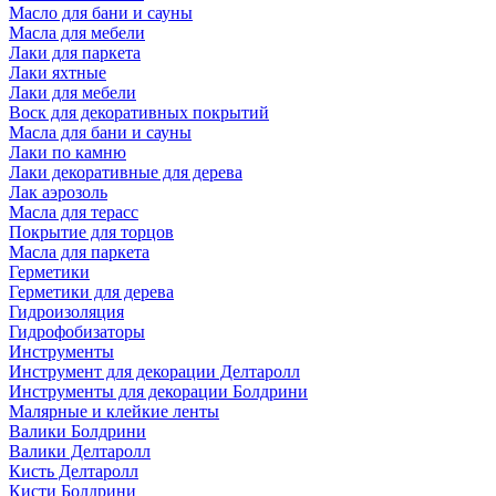
Масло для бани и сауны
Масла для мебели
Лаки для паркета
Лаки яхтные
Лаки для мебели
Воск для декоративных покрытий
Масла для бани и сауны
Лаки по камню
Лаки декоративные для дерева
Лак аэрозоль
Масла для терасс
Покрытие для торцов
Масла для паркета
Герметики
Герметики для дерева
Гидроизоляция
Гидрофобизаторы
Инструменты
Инструмент для декорации Делтаролл
Инструменты для декорации Болдрини
Малярные и клейкие ленты
Валики Болдрини
Валики Делтаролл
Кисть Делтаролл
Кисти Болдрини