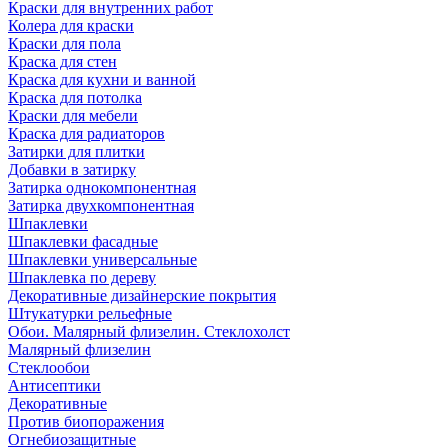
Краски для внутренних работ
Колера для краски
Краски для пола
Краска для стен
Краска для кухни и ванной
Краска для потолка
Краски для мебели
Краска для радиаторов
Затирки для плитки
Добавки в затирку
Затирка однокомпонентная
Затирка двухкомпонентная
Шпаклевки
Шпаклевки фасадные
Шпаклевки универсальные
Шпаклевка по дереву
Декоративные дизайнерские покрытия
Штукатурки рельефные
Обои. Малярный флизелин. Стеклохолст
Малярный флизелин
Стеклообои
Антисептики
Декоративные
Против биопоражения
Огнебиозащитные