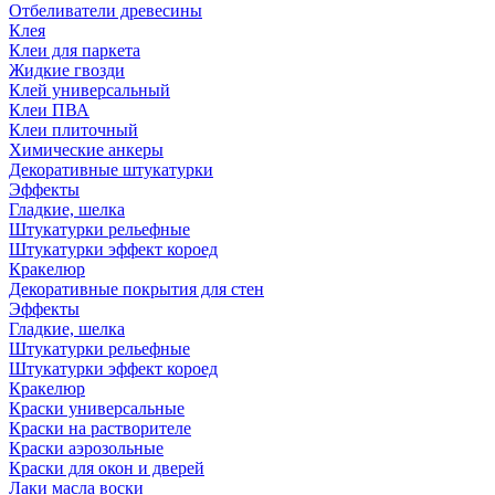
Отбеливатели древесины
Клея
Клеи для паркета
Жидкие гвозди
Клей универсальный
Клеи ПВА
Клеи плиточный
Химические анкеры
Декоративные штукатурки
Эффекты
Гладкие, шелка
Штукатурки рельефные
Штукатурки эффект короед
Кракелюр
Декоративные покрытия для стен
Эффекты
Гладкие, шелка
Штукатурки рельефные
Штукатурки эффект короед
Кракелюр
Краски универсальные
Краски на растворителе
Краски аэрозольные
Краски для окон и дверей
Лаки масла воски