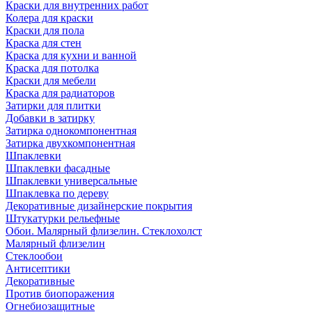
Краски для внутренних работ
Колера для краски
Краски для пола
Краска для стен
Краска для кухни и ванной
Краска для потолка
Краски для мебели
Краска для радиаторов
Затирки для плитки
Добавки в затирку
Затирка однокомпонентная
Затирка двухкомпонентная
Шпаклевки
Шпаклевки фасадные
Шпаклевки универсальные
Шпаклевка по дереву
Декоративные дизайнерские покрытия
Штукатурки рельефные
Обои. Малярный флизелин. Стеклохолст
Малярный флизелин
Стеклообои
Антисептики
Декоративные
Против биопоражения
Огнебиозащитные