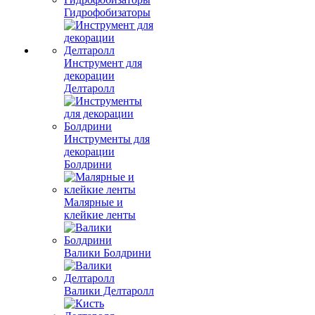
Гидрофобизаторы
Инструмент для
декорации
Делтаролл
Инструменты для
декорации
Болдрини
Малярные и
клейкие ленты
Валики Болдрини
Валики Делтаролл