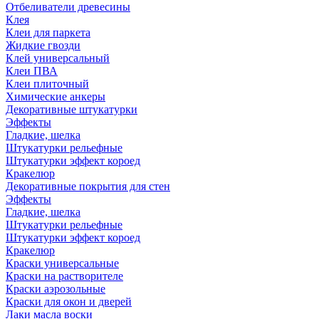
Отбеливатели древесины
Клея
Клеи для паркета
Жидкие гвозди
Клей универсальный
Клеи ПВА
Клеи плиточный
Химические анкеры
Декоративные штукатурки
Эффекты
Гладкие, шелка
Штукатурки рельефные
Штукатурки эффект короед
Кракелюр
Декоративные покрытия для стен
Эффекты
Гладкие, шелка
Штукатурки рельефные
Штукатурки эффект короед
Кракелюр
Краски универсальные
Краски на растворителе
Краски аэрозольные
Краски для окон и дверей
Лаки масла воски