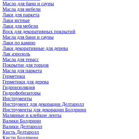
Масло для бани и сауны
Масла для мебели
Лаки для паркета
Лаки яхтные
Лаки для мебели
Воск для декоративных покрытий
Масла для бани и сауны
Лаки по камню
Лаки декоративные для дерева
Лак аэрозоль
Масла для терасс
Покрытие для торцов
Масла для паркета
Герметики
Герметики для дерева
Гидроизоляция
Гидрофобизаторы
Инструменты
Инструмент для декорации Делтаролл
Инструменты для декорации Болдрини
Малярные и клейкие ленты
Валики Болдрини
Валики Делтаролл
Кисть Делтаролл
Кисти Болдрини