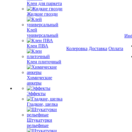
Клеи для паркета
Жидкие гвозди
Клей
универсальный
Ин
Клеи ПВА
Колеровка
Доставка
Оплата
Клеи плиточный
Химические
анкеры
Эффекты
Гладкие, шелка
Штукатурки
рельефные