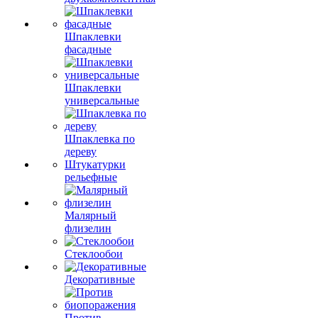
Шпаклевки
фасадные
Шпаклевки
универсальные
Шпаклевка по
дереву
Штукатурки
рельефные
Малярный
флизелин
Стеклообои
Декоративные
Против