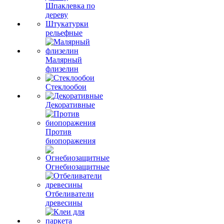
Шпаклевка по
дереву
Штукатурки
рельефные
Малярный
флизелин
Стеклообои
Декоративные
Против
биопоражения
Огнебиозащитные
Отбеливатели
древесины