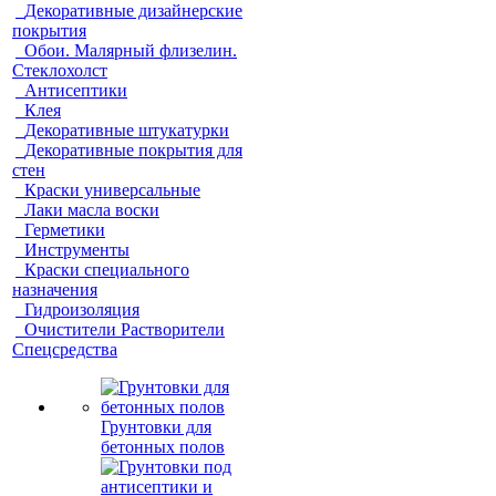
Декоративные дизайнерские
покрытия
Обои. Малярный флизелин.
Стеклохолст
Антисептики
Клея
Декоративные штукатурки
Декоративные покрытия для
стен
Краски универсальные
Лаки масла воски
Герметики
Инструменты
Краски специального
назначения
Гидроизоляция
Очистители Растворители
Спецсредства
Грунтовки для
бетонных полов