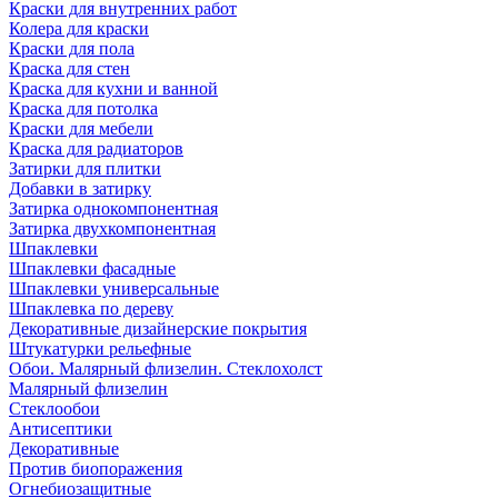
Краски для внутренних работ
Колера для краски
Краски для пола
Краска для стен
Краска для кухни и ванной
Краска для потолка
Краски для мебели
Краска для радиаторов
Затирки для плитки
Добавки в затирку
Затирка однокомпонентная
Затирка двухкомпонентная
Шпаклевки
Шпаклевки фасадные
Шпаклевки универсальные
Шпаклевка по дереву
Декоративные дизайнерские покрытия
Штукатурки рельефные
Обои. Малярный флизелин. Стеклохолст
Малярный флизелин
Стеклообои
Антисептики
Декоративные
Против биопоражения
Огнебиозащитные