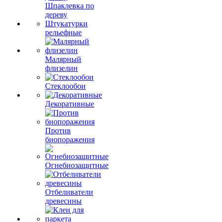
Шпаклевка по
дереву
Штукатурки
рельефные
Малярный
флизелин
Стеклообои
Декоративные
Против
биопоражения
Огнебиозащитные
Отбеливатели
древесины