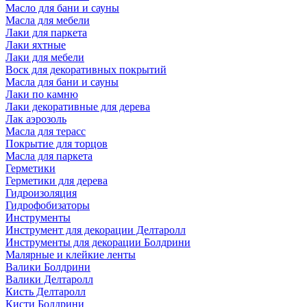
Масло для бани и сауны
Масла для мебели
Лаки для паркета
Лаки яхтные
Лаки для мебели
Воск для декоративных покрытий
Масла для бани и сауны
Лаки по камню
Лаки декоративные для дерева
Лак аэрозоль
Масла для терасс
Покрытие для торцов
Масла для паркета
Герметики
Герметики для дерева
Гидроизоляция
Гидрофобизаторы
Инструменты
Инструмент для декорации Делтаролл
Инструменты для декорации Болдрини
Малярные и клейкие ленты
Валики Болдрини
Валики Делтаролл
Кисть Делтаролл
Кисти Болдрини