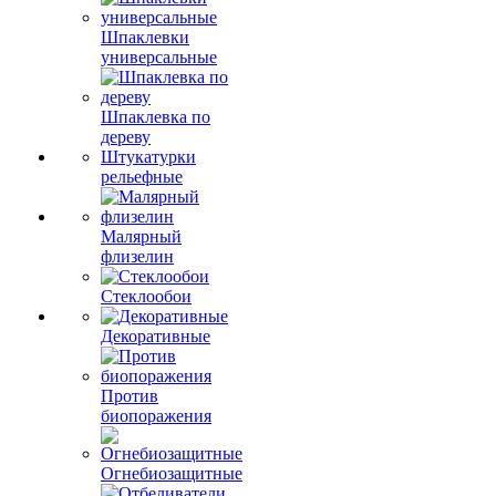
Шпаклевки
универсальные
Шпаклевка по
дереву
Штукатурки
рельефные
Малярный
флизелин
Стеклообои
Декоративные
Против
биопоражения
Огнебиозащитные