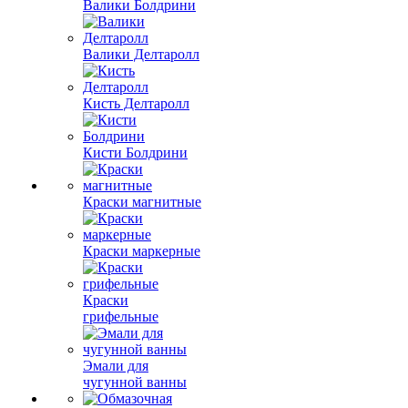
Валики Болдрини
Валики Делтаролл
Кисть Делтаролл
Кисти Болдрини
Краски магнитные
Краски маркерные
Краски
грифельные
Эмали для
чугунной ванны