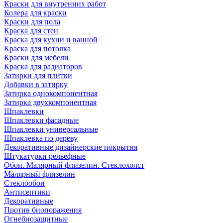
Краски для внутренних работ
Колера для краски
Краски для пола
Краска для стен
Краска для кухни и ванной
Краска для потолка
Краски для мебели
Краска для радиаторов
Затирки для плитки
Добавки в затирку
Затирка однокомпонентная
Затирка двухкомпонентная
Шпаклевки
Шпаклевки фасадные
Шпаклевки универсальные
Шпаклевка по дереву
Декоративные дизайнерские покрытия
Штукатурки рельефные
Обои. Малярный флизелин. Стеклохолст
Малярный флизелин
Стеклообои
Антисептики
Декоративные
Против биопоражения
Огнебиозащитные