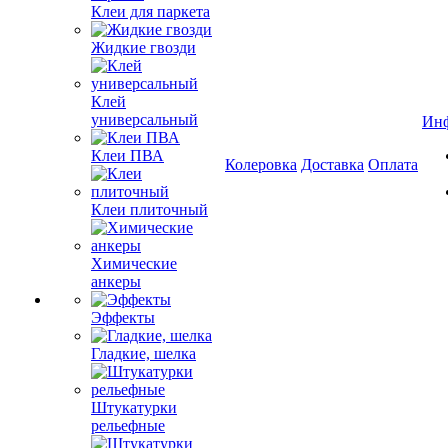
Клеи для паркета
Жидкие гвозди
Клей
универсальный
Ин
Клеи ПВА
Колеровка
Доставка
Оплата
Клеи плиточный
Химические
анкеры
Эффекты
Гладкие, шелка
Штукатурки
рельефные