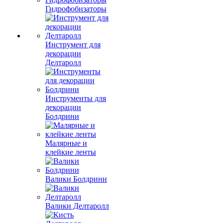
Гидрофобизаторы
Инструмент для
декорации
Делтаролл
Инструменты для
декорации
Болдрини
Малярные и
клейкие ленты
Валики Болдрини
Валики Делтаролл