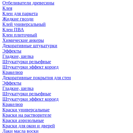
Отбеливатели древесины
Клея
Клеи для паркета
Жидкие гвозди
Клей универсальный
Клеи ПВА
Клеи плиточный
Химические анкеры
Декоративные штукатурки
Эффекты
Гладкие, шелка
Штукатурки рельефные
Штукатурки эффект короед
Кракелюр
Декоративные покрытия для стен
Эффекты
Гладкие, шелка
Штукатурки рельефные
Штукатурки эффект короед
Кракелюр
Краски универсальные
Краски на растворителе
Краски аэрозольные
Краски для окон и дверей
Лаки масла воски