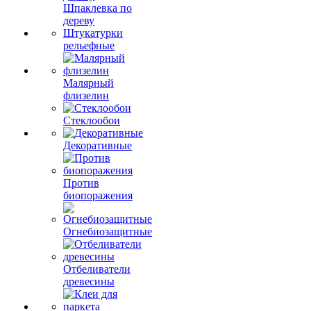
Шпаклевка по
дереву
Штукатурки
рельефные
Малярный
флизелин
Стеклообои
Декоративные
Против
биопоражения
Огнебиозащитные
Отбеливатели
древесины