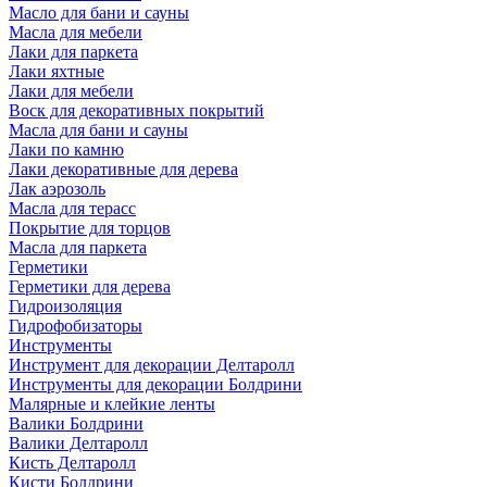
Масло для бани и сауны
Масла для мебели
Лаки для паркета
Лаки яхтные
Лаки для мебели
Воск для декоративных покрытий
Масла для бани и сауны
Лаки по камню
Лаки декоративные для дерева
Лак аэрозоль
Масла для терасс
Покрытие для торцов
Масла для паркета
Герметики
Герметики для дерева
Гидроизоляция
Гидрофобизаторы
Инструменты
Инструмент для декорации Делтаролл
Инструменты для декорации Болдрини
Малярные и клейкие ленты
Валики Болдрини
Валики Делтаролл
Кисть Делтаролл
Кисти Болдрини