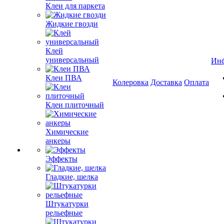
Клеи для паркета
Жидкие гвозди
Клей
универсальный
Ин
Клеи ПВА
Колеровка
Доставка
Оплата
Клеи плиточный
Химические
анкеры
Эффекты
Гладкие, шелка
Штукатурки
рельефные