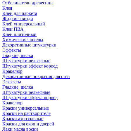
Отбеливатели древесины
Клея
Клеи для паркета
Жидкие гвозди
Клей универсальный
Клеи ПВА
Клеи плиточный
Химические анкеры
Декоративные штукатурки
Эффекты
Гладкие, шелка
Штукатурки рельефные
Штукатурки эффект короед
Кракелюр
Декоративные покрытия для стен
Эффекты
Гладкие, шелка
Штукатурки рельефные
Штукатурки эффект короед
Кракелюр
Краски универсальные
Краски на растворителе
Краски аэрозольные
Краски для окон и дверей
Лаки масла воски