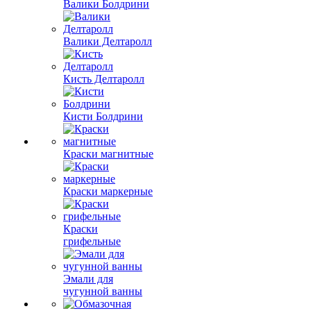
Валики Болдрини
Валики Делтаролл
Кисть Делтаролл
Кисти Болдрини
Краски магнитные
Краски маркерные
Краски
грифельные
Эмали для
чугунной ванны