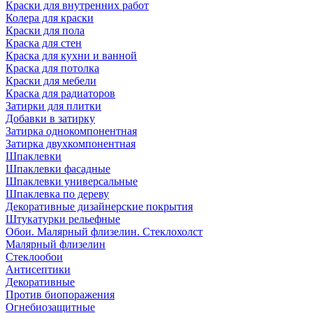
Краски для внутренних работ
Колера для краски
Краски для пола
Краска для стен
Краска для кухни и ванной
Краска для потолка
Краски для мебели
Краска для радиаторов
Затирки для плитки
Добавки в затирку
Затирка однокомпонентная
Затирка двухкомпонентная
Шпаклевки
Шпаклевки фасадные
Шпаклевки универсальные
Шпаклевка по дереву
Декоративные дизайнерские покрытия
Штукатурки рельефные
Обои. Малярный флизелин. Стеклохолст
Малярный флизелин
Стеклообои
Антисептики
Декоративные
Против биопоражения
Огнебиозащитные