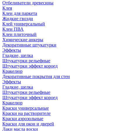
Отбеливатели древесины
Клея
Клеи для паркета
Жидкие гвозди
Клей универсальный
Клеи ПВА
Клеи плиточный
Химические анкеры
Декоративные штукатурки
Эффекты
Гладкие, шелка
Штукатурки рельефные
Штукатурки эффект короед
Кракелюр
Декоративные покрытия для стен
Эффекты
Гладкие, шелка
Штукатурки рельефные
Штукатурки эффект короед
Кракелюр
Краски универсальные
Краски на растворителе
Краски аэрозольные
Краски для окон и дверей
Лаки масла воски