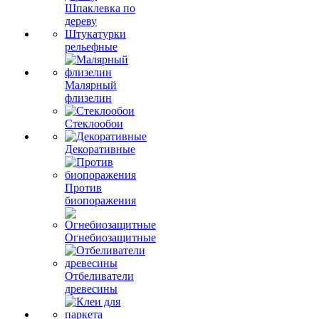
Шпаклевка по
дереву
Штукатурки
рельефные
Малярный
флизелин
Стеклообои
Декоративные
Против
биопоражения
Огнебиозащитные
Отбеливатели
древесины