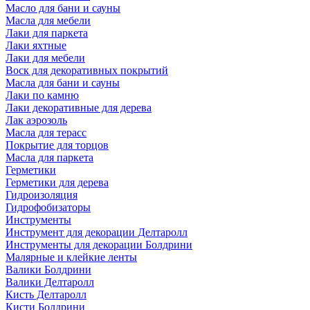
Масло для бани и сауны
Масла для мебели
Лаки для паркета
Лаки яхтные
Лаки для мебели
Воск для декоративных покрытий
Масла для бани и сауны
Лаки по камню
Лаки декоративные для дерева
Лак аэрозоль
Масла для терасс
Покрытие для торцов
Масла для паркета
Герметики
Герметики для дерева
Гидроизоляция
Гидрофобизаторы
Инструменты
Инструмент для декорации Делтаролл
Инструменты для декорации Болдрини
Малярные и клейкие ленты
Валики Болдрини
Валики Делтаролл
Кисть Делтаролл
Кисти Болдрини