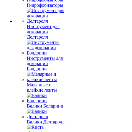
Гидрофобизаторы
Инструмент для
декорации
Делтаролл
Инструменты для
декорации
Болдрини
Малярные и
клейкие ленты
Валики Болдрини
Валики Делтаролл