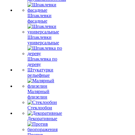
Шпаклевки
фасадные
Шпаклевки
универсальные
Шпаклевка по
дереву
Штукатурки
рельефные
Малярный
флизелин
Стеклообои
Декоративные
Против