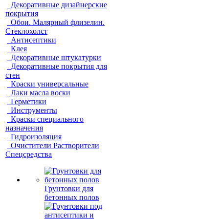
Декоративные дизайнерские
покрытия
Обои. Малярный флизелин.
Стеклохолст
Антисептики
Клея
Декоративные штукатурки
Декоративные покрытия для
стен
Краски универсальные
Лаки масла воски
Герметики
Инструменты
Краски специального
назначения
Гидроизоляция
Очистители Растворители
Спецсредства
Грунтовки для
бетонных полов