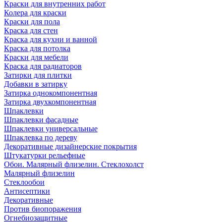
Краски для внутренних работ
Колера для краски
Краски для пола
Краска для стен
Краска для кухни и ванной
Краска для потолка
Краски для мебели
Краска для радиаторов
Затирки для плитки
Добавки в затирку
Затирка однокомпонентная
Затирка двухкомпонентная
Шпаклевки
Шпаклевки фасадные
Шпаклевки универсальные
Шпаклевка по дереву
Декоративные дизайнерские покрытия
Штукатурки рельефные
Обои. Малярный флизелин. Стеклохолст
Малярный флизелин
Стеклообои
Антисептики
Декоративные
Против биопоражения
Огнебиозащитные