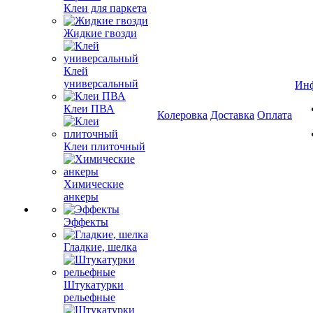
Клеи для паркета
Жидкие гвозди
Клей
универсальный
Ин
Клеи ПВА
Колеровка
Доставка
Оплата
Клеи плиточный
Химические
анкеры
Эффекты
Гладкие, шелка
Штукатурки
рельефные