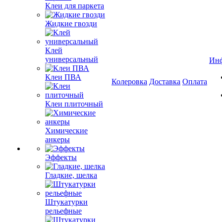
Клеи для паркета
Жидкие гвозди
Клей
универсальный
Ин
Клеи ПВА
Колеровка
Доставка
Оплата
Клеи плиточный
Химические
анкеры
Эффекты
Гладкие, шелка
Штукатурки
рельефные