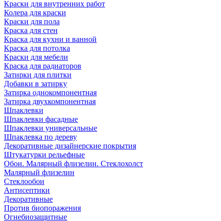
Краски для внутренних работ
Колера для краски
Краски для пола
Краска для стен
Краска для кухни и ванной
Краска для потолка
Краски для мебели
Краска для радиаторов
Затирки для плитки
Добавки в затирку
Затирка однокомпонентная
Затирка двухкомпонентная
Шпаклевки
Шпаклевки фасадные
Шпаклевки универсальные
Шпаклевка по дереву
Декоративные дизайнерские покрытия
Штукатурки рельефные
Обои. Малярный флизелин. Стеклохолст
Малярный флизелин
Стеклообои
Антисептики
Декоративные
Против биопоражения
Огнебиозащитные