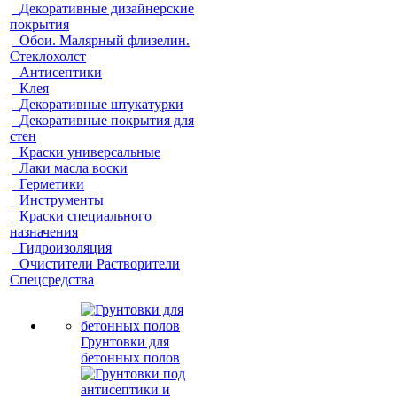
Декоративные дизайнерские
покрытия
Обои. Малярный флизелин.
Стеклохолст
Антисептики
Клея
Декоративные штукатурки
Декоративные покрытия для
стен
Краски универсальные
Лаки масла воски
Герметики
Инструменты
Краски специального
назначения
Гидроизоляция
Очистители Растворители
Спецсредства
Грунтовки для
бетонных полов