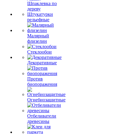
Шпаклевка по
дереву
Штукатурки
рельефные
Малярный
флизелин
Стеклообои
Декоративные
Против
биопоражения
Огнебиозащитные
Отбеливатели
древесины