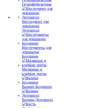
Гидрофобизаторы
Инструмент для
декорации
Делтаролл
Инструменты для
декорации
Болдрини
Малярные и
клейкие ленты
Валики Болдрини
Валики Делтаролл