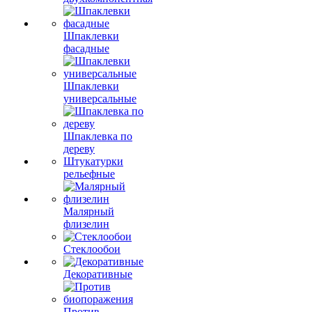
Шпаклевки
фасадные
Шпаклевки
универсальные
Шпаклевка по
дереву
Штукатурки
рельефные
Малярный
флизелин
Стеклообои
Декоративные
Против