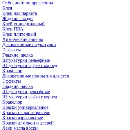
Отбеливатели древесины
Клея
Клеи для паркета
Жидкие гвозди
Клей универсальный
Клеи ПВА
Клеи плиточный
Химические анкеры
Декоративные штукатурки
Эффекты
Гладкие, шелка
Штукатурки рельефные
Штукатурки эффект короед
Кракелюр
Декоративные покрытия для стен
Эффекты
Гладкие, шелка
Штукатурки рельефные
Штукатурки эффект короед
Кракелюр
Краски универсальные
Краски на растворителе
Краски аэрозольные
Краски для окон и дверей
Лаки масла воски