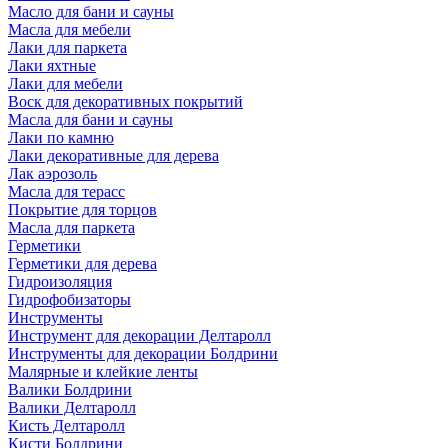
Масло для бани и сауны
Масла для мебели
Лаки для паркета
Лаки яхтные
Лаки для мебели
Воск для декоративных покрытий
Масла для бани и сауны
Лаки по камню
Лаки декоративные для дерева
Лак аэрозоль
Масла для терасс
Покрытие для торцов
Масла для паркета
Герметики
Герметики для дерева
Гидроизоляция
Гидрофобизаторы
Инструменты
Инструмент для декорации Делтаролл
Инструменты для декорации Болдрини
Малярные и клейкие ленты
Валики Болдрини
Валики Делтаролл
Кисть Делтаролл
Кисти Болдрини