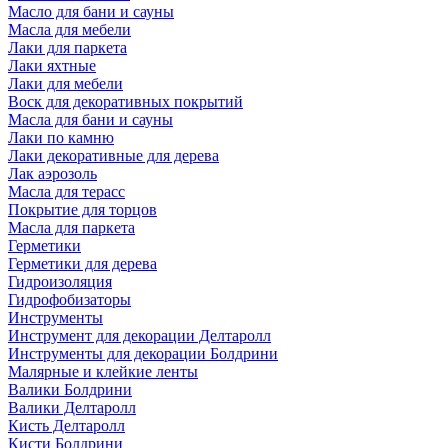
Масло для бани и сауны
Масла для мебели
Лаки для паркета
Лаки яхтные
Лаки для мебели
Воск для декоративных покрытий
Масла для бани и сауны
Лаки по камню
Лаки декоративные для дерева
Лак аэрозоль
Масла для терасс
Покрытие для торцов
Масла для паркета
Герметики
Герметики для дерева
Гидроизоляция
Гидрофобизаторы
Инструменты
Инструмент для декорации Делтаролл
Инструменты для декорации Болдрини
Малярные и клейкие ленты
Валики Болдрини
Валики Делтаролл
Кисть Делтаролл
Кисти Болдрини