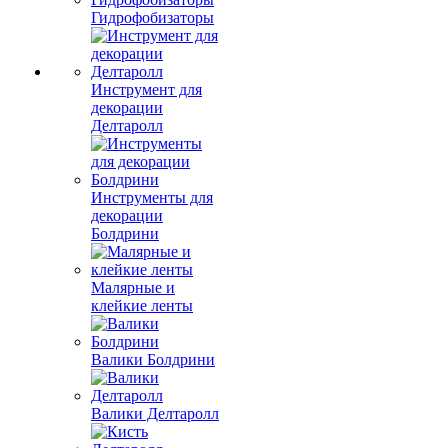
Гидрофобизаторы
Инструмент для
декорации
Делтаролл
Инструменты для
декорации
Болдрини
Малярные и
клейкие ленты
Валики Болдрини
Валики Делтаролл