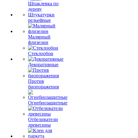
Шпаклевка по
дереву
Штукатурки
рельефные
Малярный
флизелин
Стеклообои
Декоративные
Против
биопоражения
Огнебиозащитные
Отбеливатели
древесины