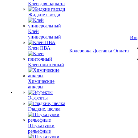
Клеи для паркета
Жидкие гвозди
Клей
универсальный
Ин
Клеи ПВА
Колеровка
Доставка
Оплата
Клеи плиточный
Химические
анкеры
Эффекты
Гладкие, шелка
Штукатурки
рельефные