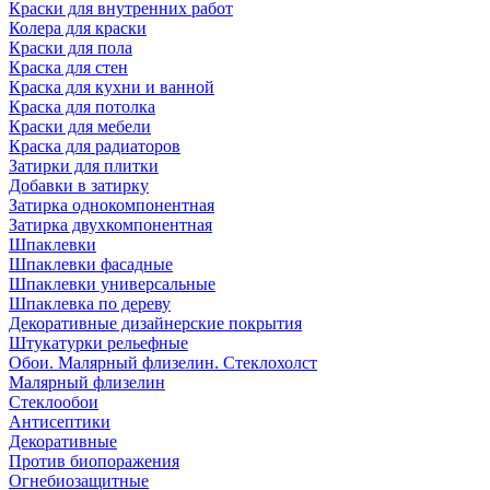
Краски для внутренних работ
Колера для краски
Краски для пола
Краска для стен
Краска для кухни и ванной
Краска для потолка
Краски для мебели
Краска для радиаторов
Затирки для плитки
Добавки в затирку
Затирка однокомпонентная
Затирка двухкомпонентная
Шпаклевки
Шпаклевки фасадные
Шпаклевки универсальные
Шпаклевка по дереву
Декоративные дизайнерские покрытия
Штукатурки рельефные
Обои. Малярный флизелин. Стеклохолст
Малярный флизелин
Стеклообои
Антисептики
Декоративные
Против биопоражения
Огнебиозащитные