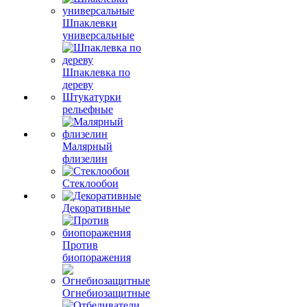
Шпаклевки
универсальные
Шпаклевка по
дереву
Штукатурки
рельефные
Малярный
флизелин
Стеклообои
Декоративные
Против
биопоражения
Огнебиозащитные