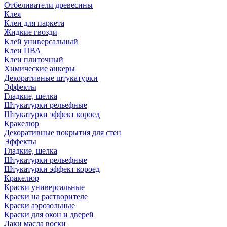
Отбеливатели древесины
Клея
Клеи для паркета
Жидкие гвозди
Клей универсальный
Клеи ПВА
Клеи плиточный
Химические анкеры
Декоративные штукатурки
Эффекты
Гладкие, шелка
Штукатурки рельефные
Штукатурки эффект короед
Кракелюр
Декоративные покрытия для стен
Эффекты
Гладкие, шелка
Штукатурки рельефные
Штукатурки эффект короед
Кракелюр
Краски универсальные
Краски на растворителе
Краски аэрозольные
Краски для окон и дверей
Лаки масла воски