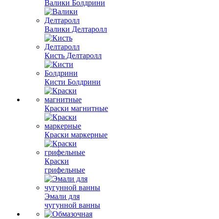
Валики Болдрини
Валики Делтаролл
Кисть Делтаролл
Кисти Болдрини
Краски магнитные
Краски маркерные
Краски
грифельные
Эмали для
чугунной ванны