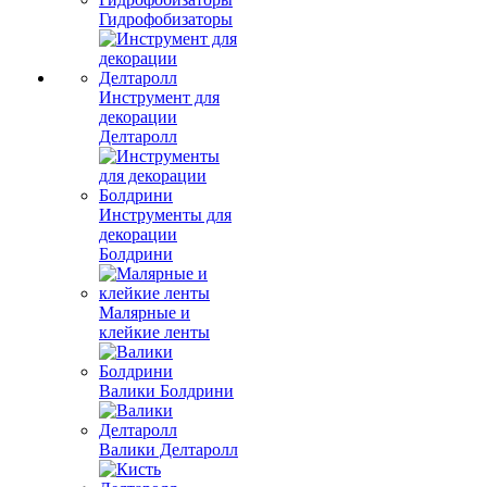
Гидрофобизаторы
Инструмент для
декорации
Делтаролл
Инструменты для
декорации
Болдрини
Малярные и
клейкие ленты
Валики Болдрини
Валики Делтаролл