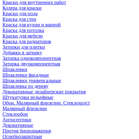
Краски для внутренних работ
Колера для краски
Краски для пола
Краска для стен
Краска для кухни и ванной
Краска для потолка
Краски для мебели
Краска для радиаторов
Затирки для плитки
Добавки в затирку
Затирка однокомпонентная
Затирка двухкомпонентная
Шпаклевки
Шпаклевки фасадные
Шпаклевки универсальные
Шпаклевка по дереву
Декоративные дизайнерские покрытия
Штукатурки рельефные
Обои. Малярный флизелин. Стеклохолст
Малярный флизелин
Стеклообои
Антисептики
Декоративные
Против биопоражения
Огнебиозащитные