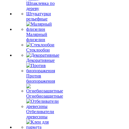
Шпаклевка по
дереву
Штукатурки
рельефные
Малярный
флизелин
Стеклообои
Декоративные
Против
биопоражения
Огнебиозащитные
Отбеливатели
древесины