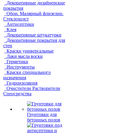
Декоративные дизайнерские
покрытия
Обои. Малярный флизелин.
Стеклохолст
Антисептики
Клея
Декоративные штукатурки
Декоративные покрытия для
стен
Краски универсальные
Лаки масла воски
Герметики
Инструменты
Краски специального
назначения
Гидроизоляция
Очистители Растворители
Спецсредства
Грунтовки для
бетонных полов