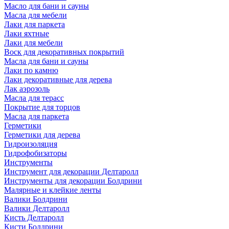
Масло для бани и сауны
Масла для мебели
Лаки для паркета
Лаки яхтные
Лаки для мебели
Воск для декоративных покрытий
Масла для бани и сауны
Лаки по камню
Лаки декоративные для дерева
Лак аэрозоль
Масла для терасс
Покрытие для торцов
Масла для паркета
Герметики
Герметики для дерева
Гидроизоляция
Гидрофобизаторы
Инструменты
Инструмент для декорации Делтаролл
Инструменты для декорации Болдрини
Малярные и клейкие ленты
Валики Болдрини
Валики Делтаролл
Кисть Делтаролл
Кисти Болдрини