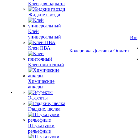
Клеи для паркета
Жидкие гвозди
Клей
универсальный
Ин
Клеи ПВА
Колеровка
Доставка
Оплата
Клеи плиточный
Химические
анкеры
Эффекты
Гладкие, шелка
Штукатурки
рельефные