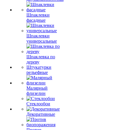
Шпаклевки
фасадные
Шпаклевки
универсальные
Шпаклевка по
дереву
Штукатурки
рельефные
Малярный
флизелин
Стеклообои
Декоративные
Против