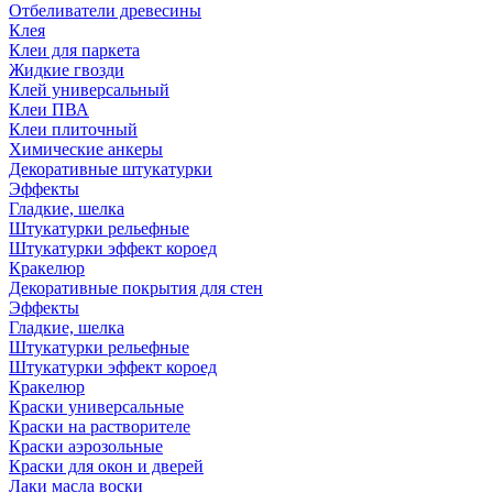
Отбеливатели древесины
Клея
Клеи для паркета
Жидкие гвозди
Клей универсальный
Клеи ПВА
Клеи плиточный
Химические анкеры
Декоративные штукатурки
Эффекты
Гладкие, шелка
Штукатурки рельефные
Штукатурки эффект короед
Кракелюр
Декоративные покрытия для стен
Эффекты
Гладкие, шелка
Штукатурки рельефные
Штукатурки эффект короед
Кракелюр
Краски универсальные
Краски на растворителе
Краски аэрозольные
Краски для окон и дверей
Лаки масла воски