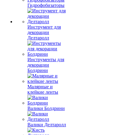
Гидрофобизаторы
Инструмент для
декорации
Делтаролл
Инструменты для
декорации
Болдрини
Малярные и
клейкие ленты
Валики Болдрини
Валики Делтаролл