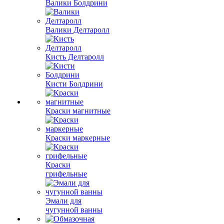
Валики Болдрини
Валики Делтаролл
Кисть Делтаролл
Кисти Болдрини
Краски магнитные
Краски маркерные
Краски
грифельные
Эмали для
чугунной ванны