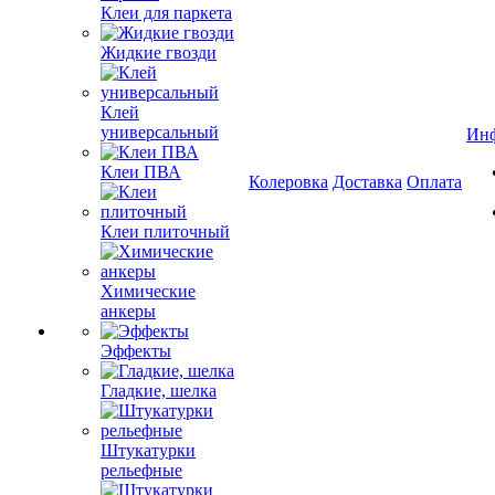
Клеи для паркета
Жидкие гвозди
Клей
универсальный
Ин
Клеи ПВА
Колеровка
Доставка
Оплата
Клеи плиточный
Химические
анкеры
Эффекты
Гладкие, шелка
Штукатурки
рельефные