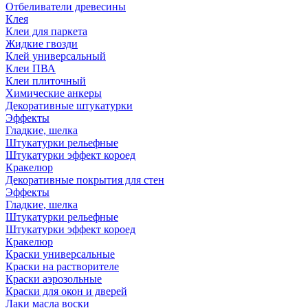
Отбеливатели древесины
Клея
Клеи для паркета
Жидкие гвозди
Клей универсальный
Клеи ПВА
Клеи плиточный
Химические анкеры
Декоративные штукатурки
Эффекты
Гладкие, шелка
Штукатурки рельефные
Штукатурки эффект короед
Кракелюр
Декоративные покрытия для стен
Эффекты
Гладкие, шелка
Штукатурки рельефные
Штукатурки эффект короед
Кракелюр
Краски универсальные
Краски на растворителе
Краски аэрозольные
Краски для окон и дверей
Лаки масла воски