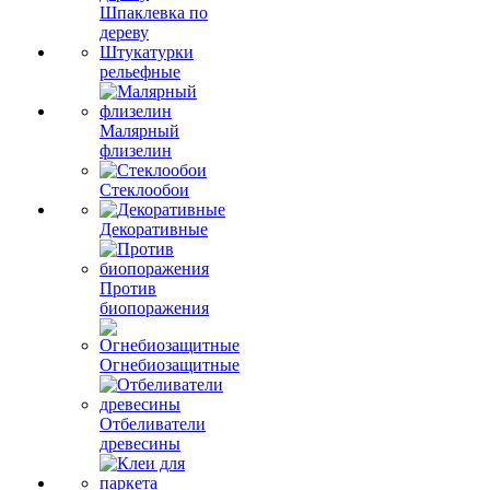
Шпаклевка по
дереву
Штукатурки
рельефные
Малярный
флизелин
Стеклообои
Декоративные
Против
биопоражения
Огнебиозащитные
Отбеливатели
древесины