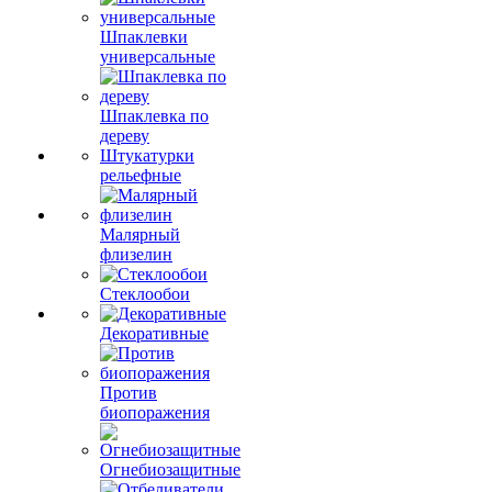
Шпаклевки
универсальные
Шпаклевка по
дереву
Штукатурки
рельефные
Малярный
флизелин
Стеклообои
Декоративные
Против
биопоражения
Огнебиозащитные