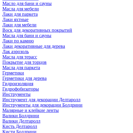
Масло для бани и сауны
Масла для мебели
Лаки для паркета
Лаки яхтные
Лаки для мебели
Воск для декоративных покрытий
Масла для бани и сауны
Лаки по камню
Лаки декоративные для дерева
Лак аэрозоль
Масла для терасс
Покрытие для торцов
Масла для паркета
Герметики
Герметики для дерева
Гидроизоляция
Гидрофобизаторы
Инструменты
Инструмент для декорации Делтаролл
Инструменты для декорации Болдрини
Малярные и клейкие ленты
Валики Болдрини
Валики Делтаролл
Кисть Делтаролл
Кисти Болдрини