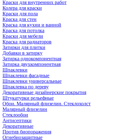
Краски для внутренних работ
Колера для краски
Краски для пола
Краска для стен
Краска для кухни и ванной
Краска для потолка
Краски для мебели
Краска для радиаторов
Затирки для плитки
Добавки в затирку
Затирка однокомпонентная
Затирка двухкомпонентная
Шпаклевки
Шпаклевки фасадные
Шпаклевки универсальные
Шпаклевка по дереву
Декоративные дизайнерские покрытия
Штукатурки рельефные
Обои. Малярный флизелин. Стеклохолст
Малярный флизелин
Стеклообои
Антисептики
Декоративные
Против биопоражения
Огнебиозащитные