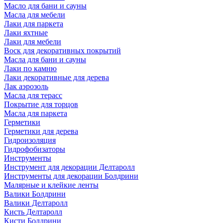
Масло для бани и сауны
Масла для мебели
Лаки для паркета
Лаки яхтные
Лаки для мебели
Воск для декоративных покрытий
Масла для бани и сауны
Лаки по камню
Лаки декоративные для дерева
Лак аэрозоль
Масла для терасс
Покрытие для торцов
Масла для паркета
Герметики
Герметики для дерева
Гидроизоляция
Гидрофобизаторы
Инструменты
Инструмент для декорации Делтаролл
Инструменты для декорации Болдрини
Малярные и клейкие ленты
Валики Болдрини
Валики Делтаролл
Кисть Делтаролл
Кисти Болдрини