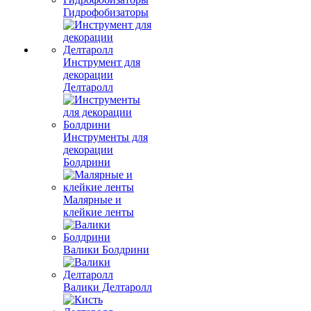
Гидрофобизаторы
Инструмент для
декорации
Делтаролл
Инструменты для
декорации
Болдрини
Малярные и
клейкие ленты
Валики Болдрини
Валики Делтаролл