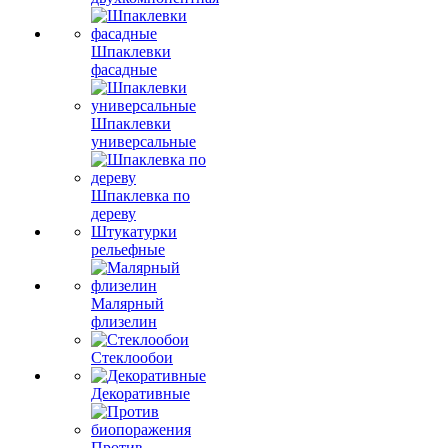
Шпаклевки
фасадные
Шпаклевки
универсальные
Шпаклевка по
дереву
Штукатурки
рельефные
Малярный
флизелин
Стеклообои
Декоративные
Против