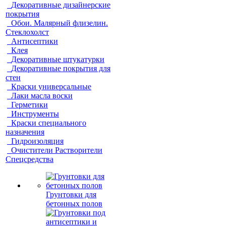
Декоративные дизайнерские
покрытия
Обои. Малярный флизелин.
Стеклохолст
Антисептики
Клея
Декоративные штукатурки
Декоративные покрытия для
стен
Краски универсальные
Лаки масла воски
Герметики
Инструменты
Краски специального
назначения
Гидроизоляция
Очистители Растворители
Спецсредства
Грунтовки для
бетонных полов