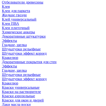
Отбеливатели древесины
Клея
Клеи для паркета
Жидкие гвозди
Клей универсальный
Клеи ПВА
Клеи плиточный
Химические анкеры
Декоративные штукатурки
Эффекты
Гладкие, шелка
Штукатурки рельефные
Штукатурки эффект короед
Кракелюр
Декоративные покрытия для стен
Эффекты
Гладкие, шелка
Штукатурки рельефные
Штукатурки эффект короед
Кракелюр
Краски универсальные
Краски на растворителе
Краски аэрозольные
Краски для окон и дверей
Лаки масла воски