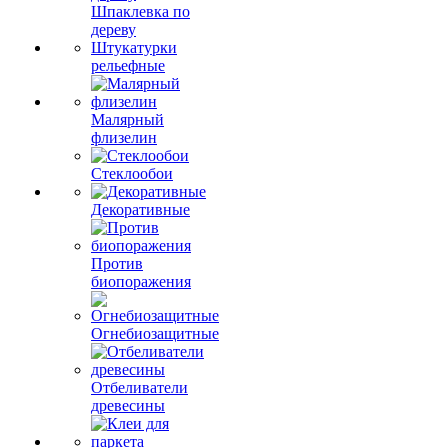
Шпаклевка по
дереву
Штукатурки
рельефные
Малярный
флизелин
Стеклообои
Декоративные
Против
биопоражения
Огнебиозащитные
Отбеливатели
древесины