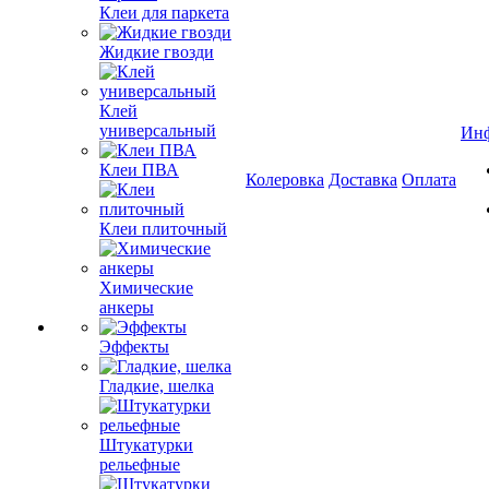
Клеи для паркета
Жидкие гвозди
Клей
универсальный
Ин
Клеи ПВА
Колеровка
Доставка
Оплата
Клеи плиточный
Химические
анкеры
Эффекты
Гладкие, шелка
Штукатурки
рельефные