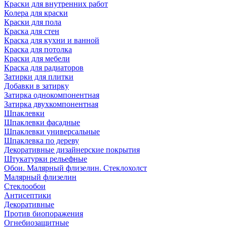
Краски для внутренних работ
Колера для краски
Краски для пола
Краска для стен
Краска для кухни и ванной
Краска для потолка
Краски для мебели
Краска для радиаторов
Затирки для плитки
Добавки в затирку
Затирка однокомпонентная
Затирка двухкомпонентная
Шпаклевки
Шпаклевки фасадные
Шпаклевки универсальные
Шпаклевка по дереву
Декоративные дизайнерские покрытия
Штукатурки рельефные
Обои. Малярный флизелин. Стеклохолст
Малярный флизелин
Стеклообои
Антисептики
Декоративные
Против биопоражения
Огнебиозащитные