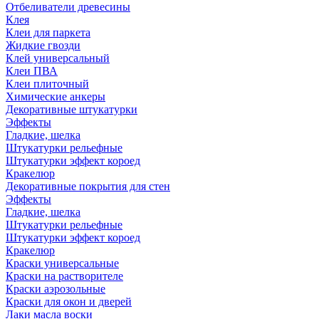
Отбеливатели древесины
Клея
Клеи для паркета
Жидкие гвозди
Клей универсальный
Клеи ПВА
Клеи плиточный
Химические анкеры
Декоративные штукатурки
Эффекты
Гладкие, шелка
Штукатурки рельефные
Штукатурки эффект короед
Кракелюр
Декоративные покрытия для стен
Эффекты
Гладкие, шелка
Штукатурки рельефные
Штукатурки эффект короед
Кракелюр
Краски универсальные
Краски на растворителе
Краски аэрозольные
Краски для окон и дверей
Лаки масла воски