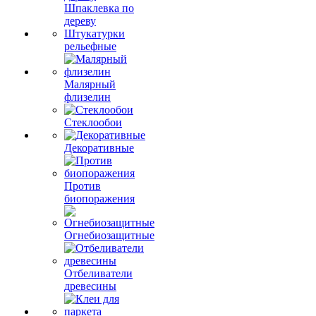
Шпаклевка по
дереву
Штукатурки
рельефные
Малярный
флизелин
Стеклообои
Декоративные
Против
биопоражения
Огнебиозащитные
Отбеливатели
древесины