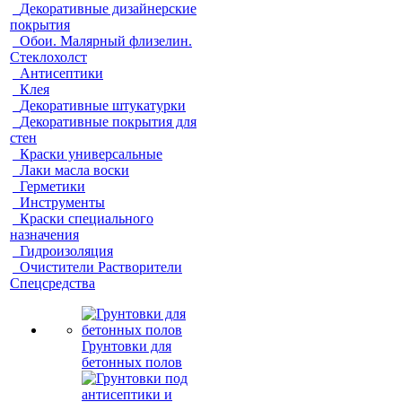
Декоративные дизайнерские
покрытия
Обои. Малярный флизелин.
Стеклохолст
Антисептики
Клея
Декоративные штукатурки
Декоративные покрытия для
стен
Краски универсальные
Лаки масла воски
Герметики
Инструменты
Краски специального
назначения
Гидроизоляция
Очистители Растворители
Спецсредства
Грунтовки для
бетонных полов