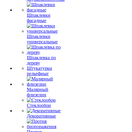
Шпаклевки
фасадные
Шпаклевки
универсальные
Шпаклевка по
дереву
Штукатурки
рельефные
Малярный
флизелин
Стеклообои
Декоративные
Против