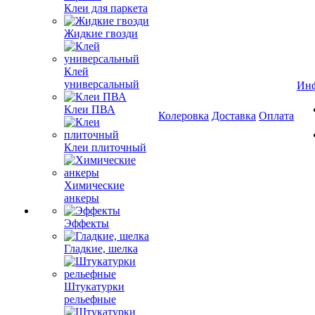
Клеи для паркета
Жидкие гвозди
Клей
универсальный
Ин
Клеи ПВА
Колеровка
Доставка
Оплата
Клеи плиточный
Химические
анкеры
Эффекты
Гладкие, шелка
Штукатурки
рельефные