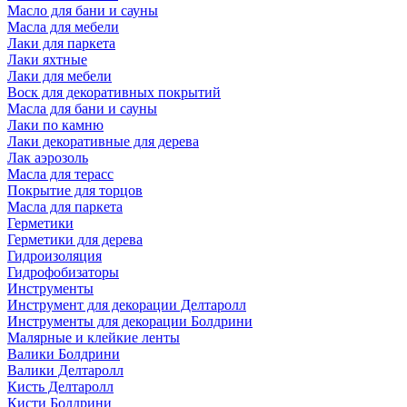
Масло для бани и сауны
Масла для мебели
Лаки для паркета
Лаки яхтные
Лаки для мебели
Воск для декоративных покрытий
Масла для бани и сауны
Лаки по камню
Лаки декоративные для дерева
Лак аэрозоль
Масла для терасс
Покрытие для торцов
Масла для паркета
Герметики
Герметики для дерева
Гидроизоляция
Гидрофобизаторы
Инструменты
Инструмент для декорации Делтаролл
Инструменты для декорации Болдрини
Малярные и клейкие ленты
Валики Болдрини
Валики Делтаролл
Кисть Делтаролл
Кисти Болдрини