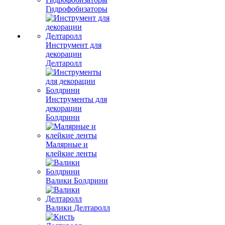
Гидрофобизаторы
Инструмент для
декорации
Делтаролл
Инструменты для
декорации
Болдрини
Малярные и
клейкие ленты
Валики Болдрини
Валики Делтаролл