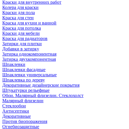
Краски для внутренних работ
Колера для краски
Краски для пола
Краска для стен
Краска для кухни и ванной
Краска для потолка
Краски для мебели
Краска для радиаторов
Затирки для плитки
Добавки в затирку
Затирка однокомпонентная
Затирка двухкомпонентная
Шпаклевки
Шпаклевки фасадные
Шпаклевки универсальные
Шпаклевка по дереву
Декоративные дизайнерские покрытия
Штукатурки рельефные
Обои. Малярный флизелин. Стеклохолст
Малярный флизелин
Стеклообои
Антисептики
Декоративные
Против биопоражения
Огнебиозащитные