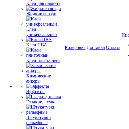
Клеи для паркета
Жидкие гвозди
Клей
универсальный
Ин
Клеи ПВА
Колеровка
Доставка
Оплата
Клеи плиточный
Химические
анкеры
Эффекты
Гладкие, шелка
Штукатурки
рельефные