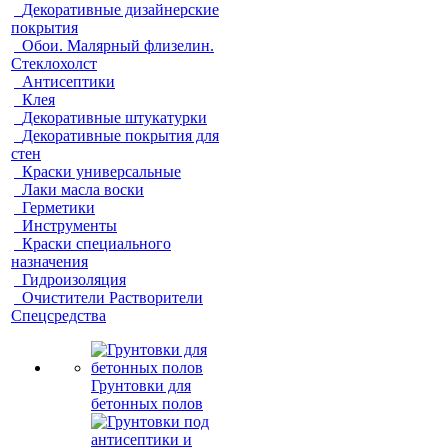
Декоративные дизайнерские
покрытия
Обои. Малярный флизелин.
Стеклохолст
Антисептики
Клея
Декоративные штукатурки
Декоративные покрытия для
стен
Краски универсальные
Лаки масла воски
Герметики
Инструменты
Краски специального
назначения
Гидроизоляция
Очистители Растворители
Спецсредства
Грунтовки для
бетонных полов