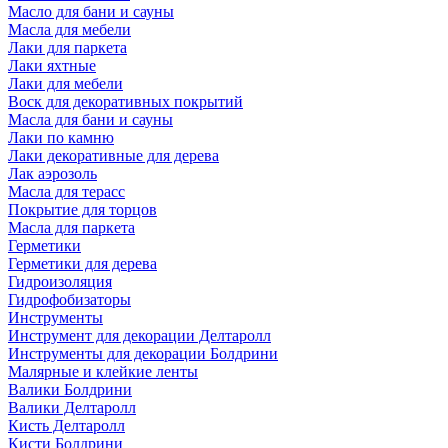
Масло для бани и сауны
Масла для мебели
Лаки для паркета
Лаки яхтные
Лаки для мебели
Воск для декоративных покрытий
Масла для бани и сауны
Лаки по камню
Лаки декоративные для дерева
Лак аэрозоль
Масла для терасс
Покрытие для торцов
Масла для паркета
Герметики
Герметики для дерева
Гидроизоляция
Гидрофобизаторы
Инструменты
Инструмент для декорации Делтаролл
Инструменты для декорации Болдрини
Малярные и клейкие ленты
Валики Болдрини
Валики Делтаролл
Кисть Делтаролл
Кисти Болдрини