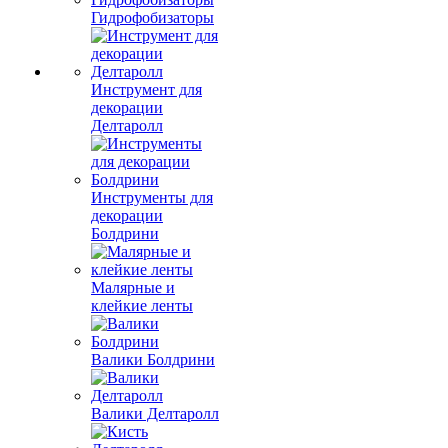
Гидрофобизаторы
Инструмент для
декорации
Делтаролл
Инструменты для
декорации
Болдрини
Малярные и
клейкие ленты
Валики Болдрини
Валики Делтаролл