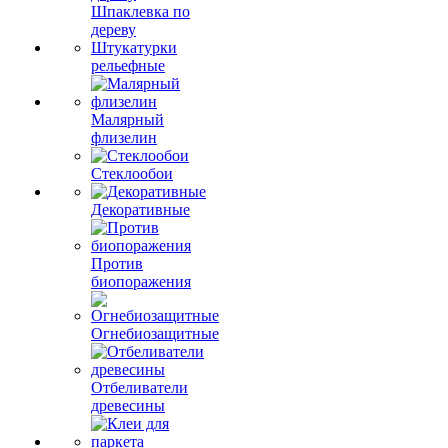
Шпаклевка по
дереву
Штукатурки
рельефные
Малярный
флизелин
Стеклообои
Декоративные
Против
биопоражения
Огнебиозащитные
Отбеливатели
древесины