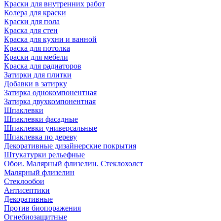
Краски для внутренних работ
Колера для краски
Краски для пола
Краска для стен
Краска для кухни и ванной
Краска для потолка
Краски для мебели
Краска для радиаторов
Затирки для плитки
Добавки в затирку
Затирка однокомпонентная
Затирка двухкомпонентная
Шпаклевки
Шпаклевки фасадные
Шпаклевки универсальные
Шпаклевка по дереву
Декоративные дизайнерские покрытия
Штукатурки рельефные
Обои. Малярный флизелин. Стеклохолст
Малярный флизелин
Стеклообои
Антисептики
Декоративные
Против биопоражения
Огнебиозащитные