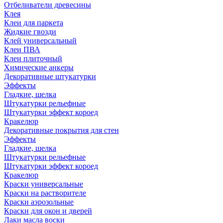
Отбеливатели древесины
Клея
Клеи для паркета
Жидкие гвозди
Клей универсальный
Клеи ПВА
Клеи плиточный
Химические анкеры
Декоративные штукатурки
Эффекты
Гладкие, шелка
Штукатурки рельефные
Штукатурки эффект короед
Кракелюр
Декоративные покрытия для стен
Эффекты
Гладкие, шелка
Штукатурки рельефные
Штукатурки эффект короед
Кракелюр
Краски универсальные
Краски на растворителе
Краски аэрозольные
Краски для окон и дверей
Лаки масла воски