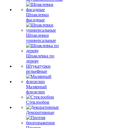
Шпаклевки
фасадные
Шпаклевки
универсальные
Шпаклевка по
дереву
Штукатурки
рельефные
Малярный
флизелин
Стеклообои
Декоративные
Против