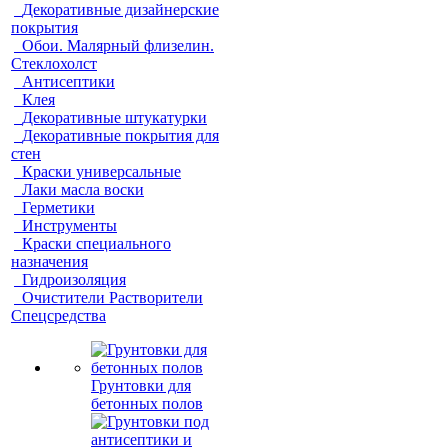
Декоративные дизайнерские
покрытия
Обои. Малярный флизелин.
Стеклохолст
Антисептики
Клея
Декоративные штукатурки
Декоративные покрытия для
стен
Краски универсальные
Лаки масла воски
Герметики
Инструменты
Краски специального
назначения
Гидроизоляция
Очистители Растворители
Спецсредства
Грунтовки для
бетонных полов