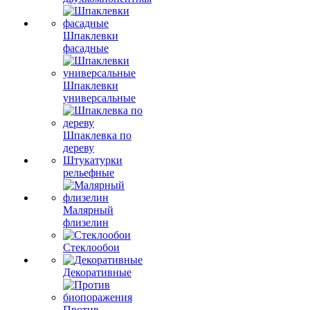
Шпаклевки
фасадные
Шпаклевки
универсальные
Шпаклевка по
дереву
Штукатурки
рельефные
Малярный
флизелин
Стеклообои
Декоративные
Против