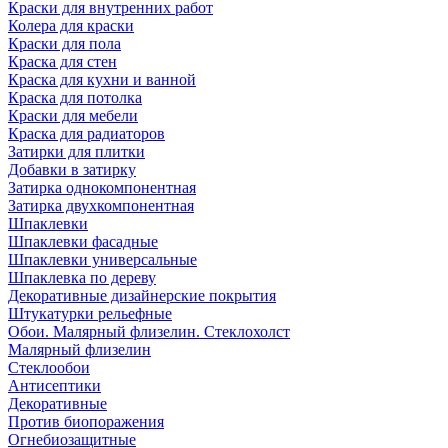
Краски для внутренних работ
Колера для краски
Краски для пола
Краска для стен
Краска для кухни и ванной
Краска для потолка
Краски для мебели
Краска для радиаторов
Затирки для плитки
Добавки в затирку
Затирка однокомпонентная
Затирка двухкомпонентная
Шпаклевки
Шпаклевки фасадные
Шпаклевки универсальные
Шпаклевка по дереву
Декоративные дизайнерские покрытия
Штукатурки рельефные
Обои. Малярный флизелин. Стеклохолст
Малярный флизелин
Стеклообои
Антисептики
Декоративные
Против биопоражения
Огнебиозащитные