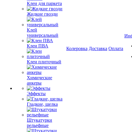
Клеи для паркета
Жидкие гвозди
Клей
универсальный
Ин
Клеи ПВА
Колеровка
Доставка
Оплата
Клеи плиточный
Химические
анкеры
Эффекты
Гладкие, шелка
Штукатурки
рельефные