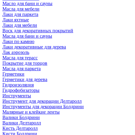
Масло для бани и сауны
Масла для мебели
Лаки для паркета
Лаки яхтные
Лаки для мебели
Воск для декоративных покрытий
Масла для бани и сауны
Лаки по камню
Лаки декоративные для дерева
Лак аэрозоль
Масла для терасс
Покрытие для торцов
Масла для паркета
Герметики
Герметики для дерева
Гидроизоляция
Гидрофобизаторы
Инструменты
Инструмент для декорации Делтаролл
Инструменты для декорации Болдрини
Малярные и клейкие ленты
Валики Болдрини
Валики Делтаролл
Кисть Делтаролл
Кисти Болдрини