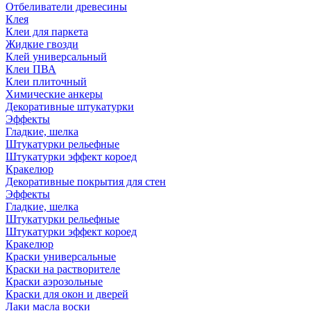
Отбеливатели древесины
Клея
Клеи для паркета
Жидкие гвозди
Клей универсальный
Клеи ПВА
Клеи плиточный
Химические анкеры
Декоративные штукатурки
Эффекты
Гладкие, шелка
Штукатурки рельефные
Штукатурки эффект короед
Кракелюр
Декоративные покрытия для стен
Эффекты
Гладкие, шелка
Штукатурки рельефные
Штукатурки эффект короед
Кракелюр
Краски универсальные
Краски на растворителе
Краски аэрозольные
Краски для окон и дверей
Лаки масла воски