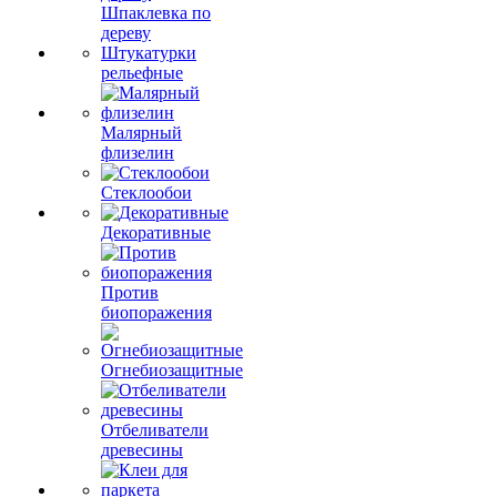
Шпаклевка по
дереву
Штукатурки
рельефные
Малярный
флизелин
Стеклообои
Декоративные
Против
биопоражения
Огнебиозащитные
Отбеливатели
древесины