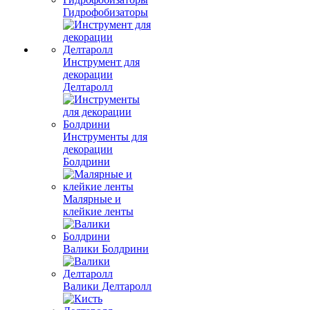
Гидрофобизаторы
Инструмент для
декорации
Делтаролл
Инструменты для
декорации
Болдрини
Малярные и
клейкие ленты
Валики Болдрини
Валики Делтаролл