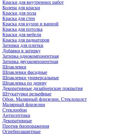
Краски для внутренних работ
Колера для краски
Краски для пола
Краска для стен
Краска для кухни и ванной
Краска для потолка
Краски для мебели
Краска для радиаторов
Затирки для плитки
Добавки в затирку
Затирка однокомпонентная
Затирка двухкомпонентная
Шпаклевки
Шпаклевки фасадные
Шпаклевки универсальные
Шпаклевка по дереву
Декоративные дизайнерские покрытия
Штукатурки рельефные
Обои. Малярный флизелин. Стеклохолст
Малярный флизелин
Стеклообои
Антисептики
Декоративные
Против биопоражения
Огнебиозащитные