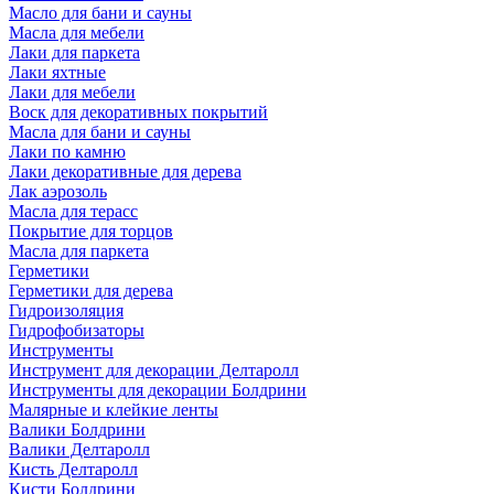
Масло для бани и сауны
Масла для мебели
Лаки для паркета
Лаки яхтные
Лаки для мебели
Воск для декоративных покрытий
Масла для бани и сауны
Лаки по камню
Лаки декоративные для дерева
Лак аэрозоль
Масла для терасс
Покрытие для торцов
Масла для паркета
Герметики
Герметики для дерева
Гидроизоляция
Гидрофобизаторы
Инструменты
Инструмент для декорации Делтаролл
Инструменты для декорации Болдрини
Малярные и клейкие ленты
Валики Болдрини
Валики Делтаролл
Кисть Делтаролл
Кисти Болдрини