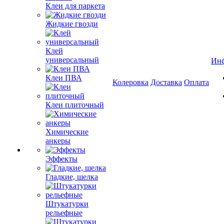
Клеи для паркета
Жидкие гвозди
Клей
универсальный
Ин
Клеи ПВА
Колеровка
Доставка
Оплата
Клеи плиточный
Химические
анкеры
Эффекты
Гладкие, шелка
Штукатурки
рельефные