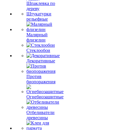
Шпаклевка по
дереву
Штукатурки
рельефные
Малярный
флизелин
Стеклообои
Декоративные
Против
биопоражения
Огнебиозащитные
Отбеливатели
древесины