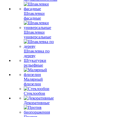
Шпаклевки
фасадные
Шпаклевки
универсальные
Шпаклевка по
дереву
Штукатурки
рельефные
Малярный
флизелин
Стеклообои
Декоративные
Против