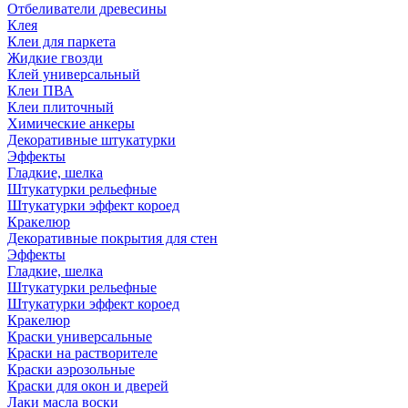
Отбеливатели древесины
Клея
Клеи для паркета
Жидкие гвозди
Клей универсальный
Клеи ПВА
Клеи плиточный
Химические анкеры
Декоративные штукатурки
Эффекты
Гладкие, шелка
Штукатурки рельефные
Штукатурки эффект короед
Кракелюр
Декоративные покрытия для стен
Эффекты
Гладкие, шелка
Штукатурки рельефные
Штукатурки эффект короед
Кракелюр
Краски универсальные
Краски на растворителе
Краски аэрозольные
Краски для окон и дверей
Лаки масла воски