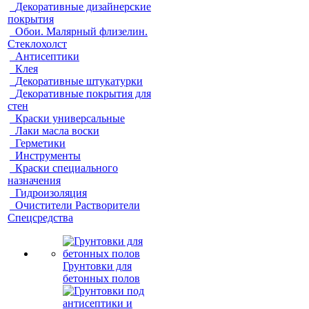
Декоративные дизайнерские
покрытия
Обои. Малярный флизелин.
Стеклохолст
Антисептики
Клея
Декоративные штукатурки
Декоративные покрытия для
стен
Краски универсальные
Лаки масла воски
Герметики
Инструменты
Краски специального
назначения
Гидроизоляция
Очистители Растворители
Спецсредства
Грунтовки для
бетонных полов