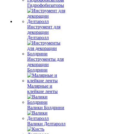
Гидрофобизаторы
Инструмент для
декорации
Делтаролл
Инструменты для
декорации
Болдрини
Малярные и
клейкие ленты
Валики Болдрини
Валики Делтаролл