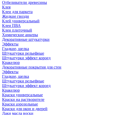
Отбеливатели древесины
Клея
Клеи для паркета
Жидкие гвозди
Клей универсальный
Клеи ПВА
Клеи плиточный
Химические анкеры
Декоративные штукатурки
Эффекты
Гладкие, шелка
Штукатурки рельефные
Штукатурки эффект короед
Кракелюр
Декоративные покрытия для стен
Эффекты
Гладкие, шелка
Штукатурки рельефные
Штукатурки эффект короед
Кракелюр
Краски универсальные
Краски на растворителе
Краски аэрозольные
Краски для окон и дверей
Лаки масла воски