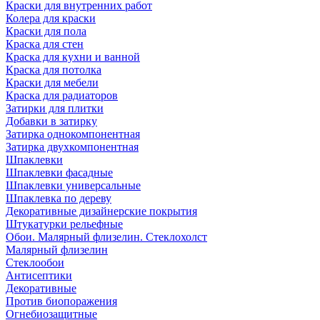
Краски для внутренних работ
Колера для краски
Краски для пола
Краска для стен
Краска для кухни и ванной
Краска для потолка
Краски для мебели
Краска для радиаторов
Затирки для плитки
Добавки в затирку
Затирка однокомпонентная
Затирка двухкомпонентная
Шпаклевки
Шпаклевки фасадные
Шпаклевки универсальные
Шпаклевка по дереву
Декоративные дизайнерские покрытия
Штукатурки рельефные
Обои. Малярный флизелин. Стеклохолст
Малярный флизелин
Стеклообои
Антисептики
Декоративные
Против биопоражения
Огнебиозащитные