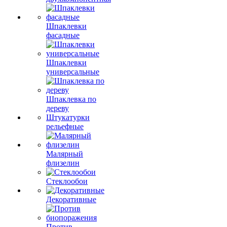
Шпаклевки
фасадные
Шпаклевки
универсальные
Шпаклевка по
дереву
Штукатурки
рельефные
Малярный
флизелин
Стеклообои
Декоративные
Против