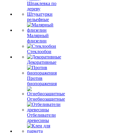
Шпаклевка по
дереву
Штукатурки
рельефные
Малярный
флизелин
Стеклообои
Декоративные
Против
биопоражения
Огнебиозащитные
Отбеливатели
древесины