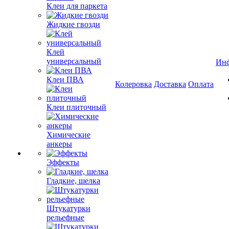
Клеи для паркета
Жидкие гвозди
Клей
универсальный
Ин
Клеи ПВА
Колеровка
Доставка
Оплата
Клеи плиточный
Химические
анкеры
Эффекты
Гладкие, шелка
Штукатурки
рельефные