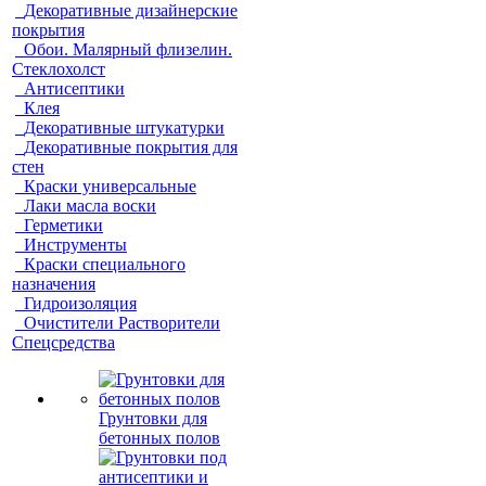
Декоративные дизайнерские
покрытия
Обои. Малярный флизелин.
Стеклохолст
Антисептики
Клея
Декоративные штукатурки
Декоративные покрытия для
стен
Краски универсальные
Лаки масла воски
Герметики
Инструменты
Краски специального
назначения
Гидроизоляция
Очистители Растворители
Спецсредства
Грунтовки для
бетонных полов