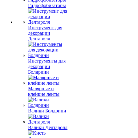
Гидрофобизаторы
Инструмент для
декорации
Делтаролл
Инструменты для
декорации
Болдрини
Малярные и
клейкие ленты
Валики Болдрини
Валики Делтаролл