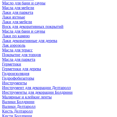
Масло для бани и сауны
Масла для мебели
Лаки для паркета
Лаки яхтные
Лаки для мебели
Воск для декоративных покрытий
Масла для бани и сауны
Лаки по камню
Лаки декоративные для дерева
Лак аэрозоль
Масла для терасс
Покрытие для торцов
Масла для паркета
Герметики
Герметики для дерева
Гидроизоляция
Гидрофобизаторы
Инструменты
Инструмент для декорации Делтаролл
Инструменты для декорации Болдрини
Малярные и клейкие ленты
Валики Болдрини
Валики Делтаролл
Кисть Делтаролл
Кисти Болдрини