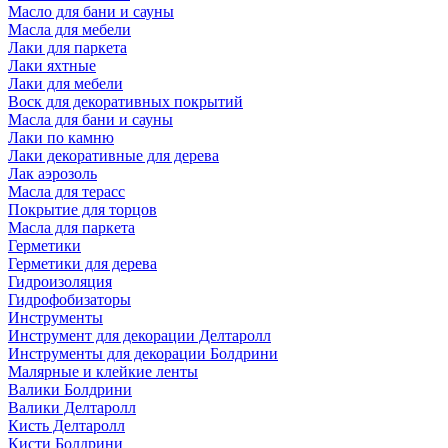
Масло для бани и сауны
Масла для мебели
Лаки для паркета
Лаки яхтные
Лаки для мебели
Воск для декоративных покрытий
Масла для бани и сауны
Лаки по камню
Лаки декоративные для дерева
Лак аэрозоль
Масла для терасс
Покрытие для торцов
Масла для паркета
Герметики
Герметики для дерева
Гидроизоляция
Гидрофобизаторы
Инструменты
Инструмент для декорации Делтаролл
Инструменты для декорации Болдрини
Малярные и клейкие ленты
Валики Болдрини
Валики Делтаролл
Кисть Делтаролл
Кисти Болдрини