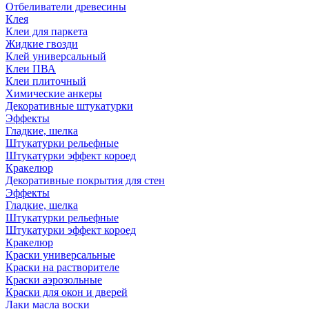
Отбеливатели древесины
Клея
Клеи для паркета
Жидкие гвозди
Клей универсальный
Клеи ПВА
Клеи плиточный
Химические анкеры
Декоративные штукатурки
Эффекты
Гладкие, шелка
Штукатурки рельефные
Штукатурки эффект короед
Кракелюр
Декоративные покрытия для стен
Эффекты
Гладкие, шелка
Штукатурки рельефные
Штукатурки эффект короед
Кракелюр
Краски универсальные
Краски на растворителе
Краски аэрозольные
Краски для окон и дверей
Лаки масла воски