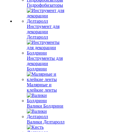
Гидрофобизаторы
Инструмент для
декорации
Делтаролл
Инструменты для
декорации
Болдрини
Малярные и
клейкие ленты
Валики Болдрини
Валики Делтаролл