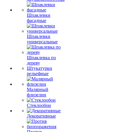
Шпаклевки
фасадные
Шпаклевки
универсальные
Шпаклевка по
дереву
Штукатурки
рельефные
Малярный
флизелин
Стеклообои
Декоративные
Против