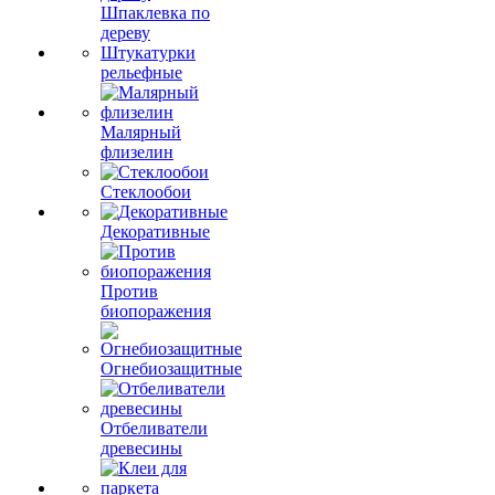
Шпаклевка по
дереву
Штукатурки
рельефные
Малярный
флизелин
Стеклообои
Декоративные
Против
биопоражения
Огнебиозащитные
Отбеливатели
древесины