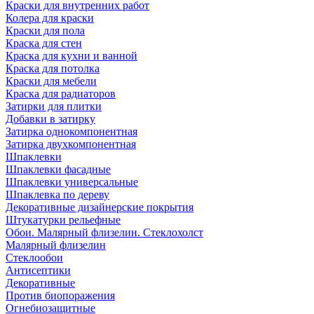
Краски для внутренних работ
Колера для краски
Краски для пола
Краска для стен
Краска для кухни и ванной
Краска для потолка
Краски для мебели
Краска для радиаторов
Затирки для плитки
Добавки в затирку
Затирка однокомпонентная
Затирка двухкомпонентная
Шпаклевки
Шпаклевки фасадные
Шпаклевки универсальные
Шпаклевка по дереву
Декоративные дизайнерские покрытия
Штукатурки рельефные
Обои. Малярный флизелин. Стеклохолст
Малярный флизелин
Стеклообои
Антисептики
Декоративные
Против биопоражения
Огнебиозащитные