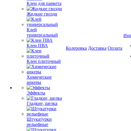
Клеи для паркета
Жидкие гвозди
Клей
универсальный
Ин
Клеи ПВА
Колеровка
Доставка
Оплата
Клеи плиточный
Химические
анкеры
Эффекты
Гладкие, шелка
Штукатурки
рельефные