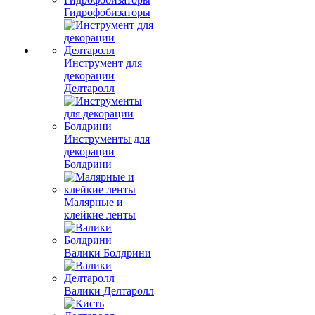
Гидрофобизаторы
Инструмент для
декорации
Делтаролл
Инструменты для
декорации
Болдрини
Малярные и
клейкие ленты
Валики Болдрини
Валики Делтаролл