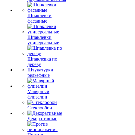
Шпаклевки
фасадные
Шпаклевки
универсальные
Шпаклевка по
дереву
Штукатурки
рельефные
Малярный
флизелин
Стеклообои
Декоративные
Против