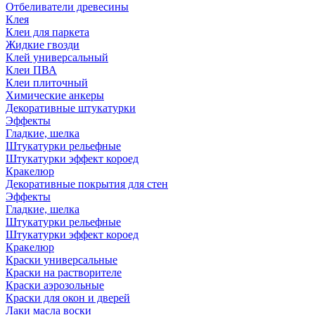
Отбеливатели древесины
Клея
Клеи для паркета
Жидкие гвозди
Клей универсальный
Клеи ПВА
Клеи плиточный
Химические анкеры
Декоративные штукатурки
Эффекты
Гладкие, шелка
Штукатурки рельефные
Штукатурки эффект короед
Кракелюр
Декоративные покрытия для стен
Эффекты
Гладкие, шелка
Штукатурки рельефные
Штукатурки эффект короед
Кракелюр
Краски универсальные
Краски на растворителе
Краски аэрозольные
Краски для окон и дверей
Лаки масла воски