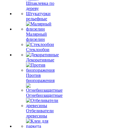
Шпаклевка по
дереву
Штукатурки
рельефные
Малярный
флизелин
Стеклообои
Декоративные
Против
биопоражения
Огнебиозащитные
Отбеливатели
древесины