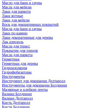
Масло для бани и сауны
Масла для мебели
Лаки для паркета
Лаки яхтные
Лаки для мебели
Воск для декоративных покрытий
Масла для бани и сауны
Лаки по камню
Лаки декоративные для дерева
Лак аэрозоль
Масла для терасс
Покрытие для торцов
Масла для паркета
Герметики
Герметики для дерева
Гидроизоляция
Гидрофобизаторы
Инструменты
Инструмент для декорации Делтаролл
Инструменты для декорации Болдрини
Малярные и клейкие ленты
Валики Болдрини
Валики Делтаролл
Кисть Делтаролл
Кисти Болдрини