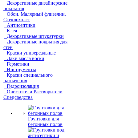
Декоративные дизайнерские
покрытия
Обои. Малярный флизелин.
Стеклохолст
Антисептики
Клея
Декоративные штукатурки
Декоративные покрытия для
стен
Краски универсальные
Лаки масла воски
Герметики
Инструменты
Краски специального
назначения
Гидроизоляция
Очистители Растворители
Спецсредства
Грунтовки для
бетонных полов