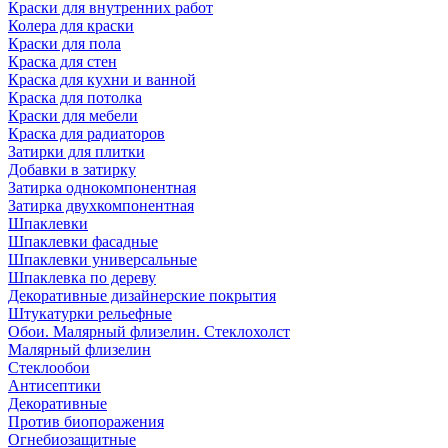
Краски для внутренних работ
Колера для краски
Краски для пола
Краска для стен
Краска для кухни и ванной
Краска для потолка
Краски для мебели
Краска для радиаторов
Затирки для плитки
Добавки в затирку
Затирка однокомпонентная
Затирка двухкомпонентная
Шпаклевки
Шпаклевки фасадные
Шпаклевки универсальные
Шпаклевка по дереву
Декоративные дизайнерские покрытия
Штукатурки рельефные
Обои. Малярный флизелин. Стеклохолст
Малярный флизелин
Стеклообои
Антисептики
Декоративные
Против биопоражения
Огнебиозащитные