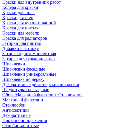
Краски для внутренних работ
Колера для краски
Краски для пола
Краска для стен
Краска для кухни и ванной
Краска для потолка
Краски для мебели
Краска для радиаторов
Затирки для плитки
Добавки в затирку
Затирка однокомпонентная
Затирка двухкомпонентная
Шпаклевки
Шпаклевки фасадные
Шпаклевки универсальные
Шпаклевка по дереву
Декоративные дизайнерские покрытия
Штукатурки рельефные
Обои. Малярный флизелин. Стеклохолст
Малярный флизелин
Стеклообои
Антисептики
Декоративные
Против биопоражения
Огнебиозащитные