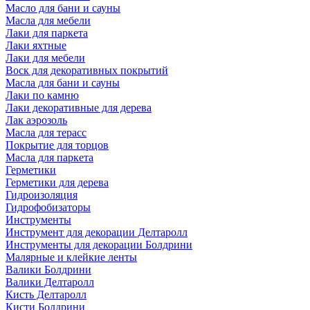
Масло для бани и сауны
Масла для мебели
Лаки для паркета
Лаки яхтные
Лаки для мебели
Воск для декоративных покрытий
Масла для бани и сауны
Лаки по камню
Лаки декоративные для дерева
Лак аэрозоль
Масла для терасс
Покрытие для торцов
Масла для паркета
Герметики
Герметики для дерева
Гидроизоляция
Гидрофобизаторы
Инструменты
Инструмент для декорации Делтаролл
Инструменты для декорации Болдрини
Малярные и клейкие ленты
Валики Болдрини
Валики Делтаролл
Кисть Делтаролл
Кисти Болдрини