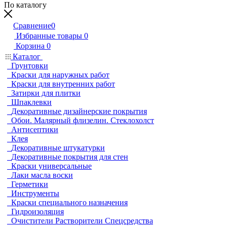
По каталогу
Сравнение
0
Избранные товары
0
Корзина
0
Каталог
Грунтовки
Краски для наружных работ
Краски для внутренних работ
Затирки для плитки
Шпаклевки
Декоративные дизайнерские покрытия
Обои. Малярный флизелин. Стеклохолст
Антисептики
Клея
Декоративные штукатурки
Декоративные покрытия для стен
Краски универсальные
Лаки масла воски
Герметики
Инструменты
Краски специального назначения
Гидроизоляция
Очистители Растворители Спецсредства