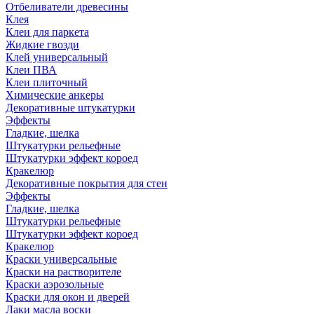
Отбеливатели древесины
Клея
Клеи для паркета
Жидкие гвозди
Клей универсальный
Клеи ПВА
Клеи плиточный
Химические анкеры
Декоративные штукатурки
Эффекты
Гладкие, шелка
Штукатурки рельефные
Штукатурки эффект короед
Кракелюр
Декоративные покрытия для стен
Эффекты
Гладкие, шелка
Штукатурки рельефные
Штукатурки эффект короед
Кракелюр
Краски универсальные
Краски на растворителе
Краски аэрозольные
Краски для окон и дверей
Лаки масла воски