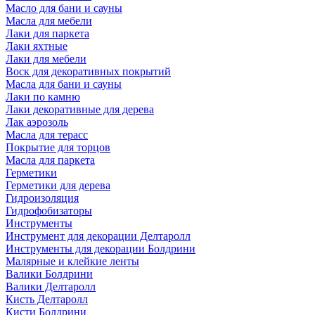
Масло для бани и сауны
Масла для мебели
Лаки для паркета
Лаки яхтные
Лаки для мебели
Воск для декоративных покрытий
Масла для бани и сауны
Лаки по камню
Лаки декоративные для дерева
Лак аэрозоль
Масла для терасс
Покрытие для торцов
Масла для паркета
Герметики
Герметики для дерева
Гидроизоляция
Гидрофобизаторы
Инструменты
Инструмент для декорации Делтаролл
Инструменты для декорации Болдрини
Малярные и клейкие ленты
Валики Болдрини
Валики Делтаролл
Кисть Делтаролл
Кисти Болдрини