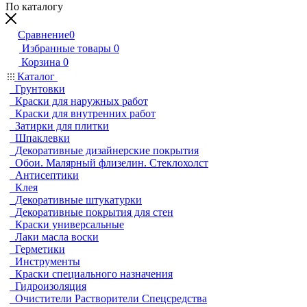
По каталогу
Сравнение
0
Избранные товары
0
Корзина
0
Каталог
Грунтовки
Краски для наружных работ
Краски для внутренних работ
Затирки для плитки
Шпаклевки
Декоративные дизайнерские покрытия
Обои. Малярный флизелин. Стеклохолст
Антисептики
Клея
Декоративные штукатурки
Декоративные покрытия для стен
Краски универсальные
Лаки масла воски
Герметики
Инструменты
Краски специального назначения
Гидроизоляция
Очистители Растворители Спецсредства