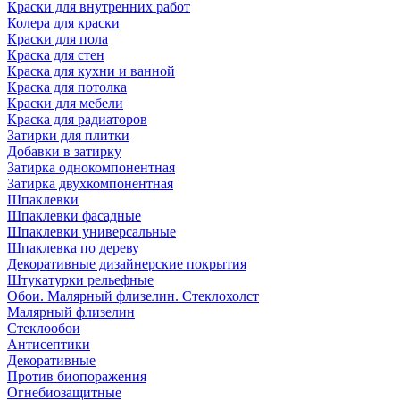
Краски для внутренних работ
Колера для краски
Краски для пола
Краска для стен
Краска для кухни и ванной
Краска для потолка
Краски для мебели
Краска для радиаторов
Затирки для плитки
Добавки в затирку
Затирка однокомпонентная
Затирка двухкомпонентная
Шпаклевки
Шпаклевки фасадные
Шпаклевки универсальные
Шпаклевка по дереву
Декоративные дизайнерские покрытия
Штукатурки рельефные
Обои. Малярный флизелин. Стеклохолст
Малярный флизелин
Стеклообои
Антисептики
Декоративные
Против биопоражения
Огнебиозащитные