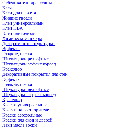
Отбеливатели древесины
Клея
Клеи для паркета
Жидкие гвозди
Клей универсальный
Клеи ПВА
Клеи плиточный
Химические анкеры
Декоративные штукатурки
Эффекты
Гладкие, шелка
Штукатурки рельефные
Штукатурки эффект короед
Кракелюр
Декоративные покрытия для стен
Эффекты
Гладкие, шелка
Штукатурки рельефные
Штукатурки эффект короед
Кракелюр
Краски универсальные
Краски на растворителе
Краски аэрозольные
Краски для окон и дверей
Лаки масла воски