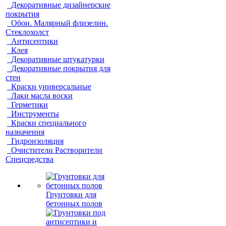
Декоративные дизайнерские
покрытия
Обои. Малярный флизелин.
Стеклохолст
Антисептики
Клея
Декоративные штукатурки
Декоративные покрытия для
стен
Краски универсальные
Лаки масла воски
Герметики
Инструменты
Краски специального
назначения
Гидроизоляция
Очистители Растворители
Спецсредства
Грунтовки для
бетонных полов