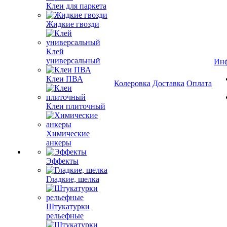
Клеи для паркета
Жидкие гвозди
Клей
универсальный
Ин
Клеи ПВА
Колеровка
Доставка
Оплата
Клеи плиточный
Химические
анкеры
Эффекты
Гладкие, шелка
Штукатурки
рельефные