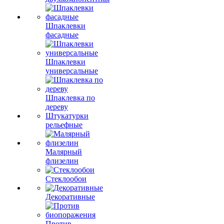
Шпаклевки
фасадные
Шпаклевки
универсальные
Шпаклевка по
дереву
Штукатурки
рельефные
Малярный
флизелин
Стеклообои
Декоративные
Против