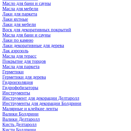
Масло для бани и сауны
Масла для мебели
Лаки для паркета
Лаки яхтные
Лаки для мебели
Воск для декоративных покрытий
Масла для бани и сауны
Лаки по камню
Лаки декоративные для дерева
Лак аэрозоль
Масла для терасс
Покрытие для торцов
Масла для паркета
Герметики
Герметики для дерева
Гидроизоляция
Гидрофобизаторы
Инструменты
Инструмент для декорации Делтаролл
Инструменты для декорации Болдрини
Малярные и клейкие ленты
Валики Болдрини
Валики Делтаролл
Кисть Делтаролл
Кисти Болдрини