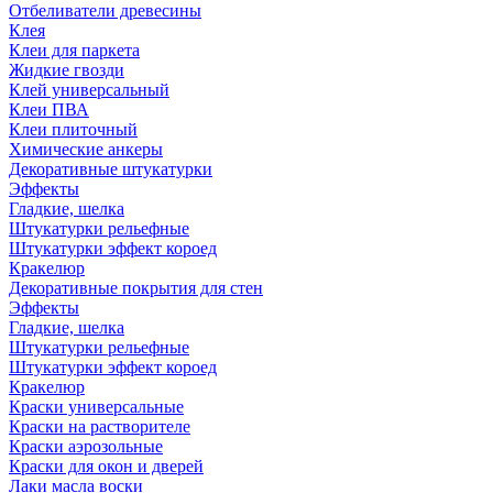
Отбеливатели древесины
Клея
Клеи для паркета
Жидкие гвозди
Клей универсальный
Клеи ПВА
Клеи плиточный
Химические анкеры
Декоративные штукатурки
Эффекты
Гладкие, шелка
Штукатурки рельефные
Штукатурки эффект короед
Кракелюр
Декоративные покрытия для стен
Эффекты
Гладкие, шелка
Штукатурки рельефные
Штукатурки эффект короед
Кракелюр
Краски универсальные
Краски на растворителе
Краски аэрозольные
Краски для окон и дверей
Лаки масла воски