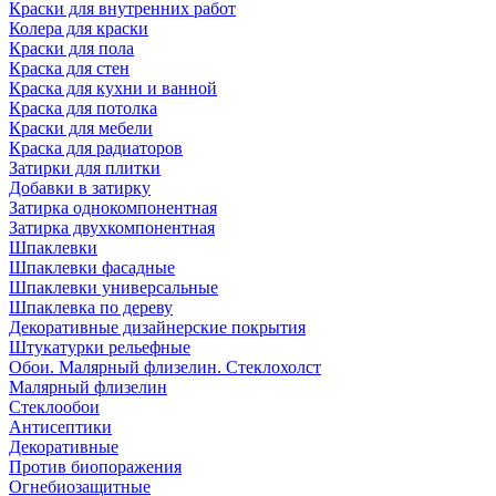
Краски для внутренних работ
Колера для краски
Краски для пола
Краска для стен
Краска для кухни и ванной
Краска для потолка
Краски для мебели
Краска для радиаторов
Затирки для плитки
Добавки в затирку
Затирка однокомпонентная
Затирка двухкомпонентная
Шпаклевки
Шпаклевки фасадные
Шпаклевки универсальные
Шпаклевка по дереву
Декоративные дизайнерские покрытия
Штукатурки рельефные
Обои. Малярный флизелин. Стеклохолст
Малярный флизелин
Стеклообои
Антисептики
Декоративные
Против биопоражения
Огнебиозащитные