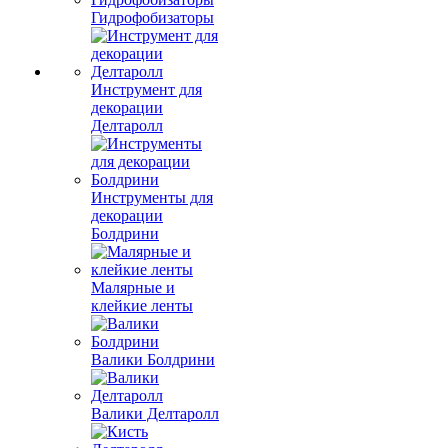
Гидрофобизаторы
Инструмент для
декорации
Делтаролл
Инструменты для
декорации
Болдрини
Малярные и
клейкие ленты
Валики Болдрини
Валики Делтаролл